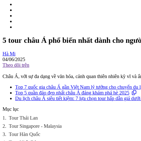
5 tour châu Á phổ biến nhất dành cho người
Hà Mi
04/06/2025
Theo dõi trên
Châu Á, với sự đa dạng về văn hóa, cảnh quan thiên nhiên kỳ vĩ và 
Top 7 quốc gia châu Á gần Việt Nam lý tưởng cho chuyến du lị
Top 5 quần đảo đẹp nhất châu Á đáng khám phá hè 2025
Du lịch châu Á siêu tiết kiệm: 7 lựa chọn tour hấp dẫn giá dưới
Mục lục
1.
Tour Thái Lan
2.
Tour Singapore - Malaysia
3.
Tour Hàn Quốc