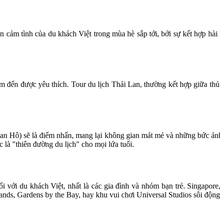
n cảm tình của du khách Việt trong mùa hè sắp tới, bởi sự kết hợp hài h
 đến được yêu thích. Tour du lịch Thái Lan, thường kết hợp giữa thủ
 Hô) sẽ là điểm nhấn, mang lại không gian mát mẻ và những bức ảnh "
 là "thiên đường du lịch" cho mọi lứa tuổi.
ối với du khách Việt, nhất là các gia đình và nhóm bạn trẻ. Singapore,
nds, Gardens by the Bay, hay khu vui chơi Universal Studios sôi độn