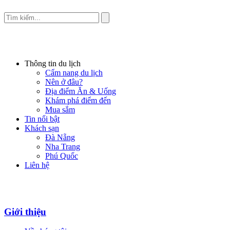
Thông tin du lịch
Cẩm nang du lịch
Nên ở đâu?
Địa điểm Ăn & Uống
Khám phá điểm đến
Mua sắm
Tin nổi bật
Khách sạn
Đà Nẵng
Nha Trang
Phú Quốc
Liên hệ
Giới thiệu