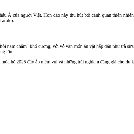
hâu Á của người Việt. Hòn đảo này thu hút bởi cảnh quan thiên nhiên t
 Taroko.
ỏi nam châm" khó cưỡng, với vô vàn món ăn vặt hấp dẫn như trà sữa t
ộng lớn.
 mùa hè 2025 đầy ắp niềm vui và những trải nghiệm đáng giá cho du kh