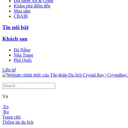
Địa điểm Ăn & Uống
Khám phá điểm đến
Mua sắm
CBAIR
Tin nổi bật
Khách sạn
Đà Nẵng
Nha Trang
Phú Quốc
Liên hệ
Vn
En
Ru
Trang chủ
Thông tin du lịch