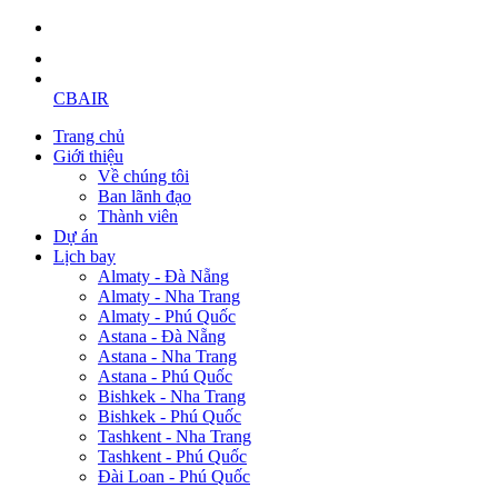
CBAIR
Trang chủ
Giới thiệu
Về chúng tôi
Ban lãnh đạo
Thành viên
Dự án
Lịch bay
Almaty - Đà Nẵng
Almaty - Nha Trang
Almaty - Phú Quốc
Astana - Đà Nẵng
Astana - Nha Trang
Astana - Phú Quốc
Bishkek - Nha Trang
Bishkek - Phú Quốc
Tashkent - Nha Trang
Tashkent - Phú Quốc
Đài Loan - Phú Quốc