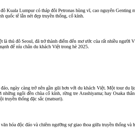
ủ đô Kuala Lumpur có tháp đôi Petronas hùng vĩ, cao nguyên Genting 
nh quốc tế lẫn nét đẹp truyền thống, cổ kính.
à thủ đô Seoul, đã trở thành điểm đến mơ ước của rất nhiều người Việt
mạnh để níu chân du khách Việt trong hè 2025.
đáo, ngày càng trở nên gần gũi hơn với du khách Việt. Một tour du l
i những ngôi đền chùa cổ kính, rừng tre Arashiyama; hay Osaka thân
ội truyền thống đặc sắc (matsuri).
 văn hóa độc đáo và chiêm ngưỡng sự giao thoa giữa truyền thống và h