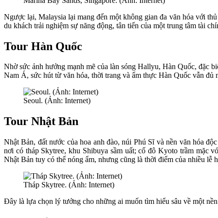
Marina Bay Sands, Singapore. (Ảnh: Internet)
Ngược lại, Malaysia lại mang đến một không gian đa văn hóa với th
du khách trải nghiệm sự năng động, tân tiến của một trung tâm tài chí
Tour Hàn Quốc
Nhờ sức ảnh hưởng mạnh mẽ của làn sóng Hallyu, Hàn Quốc, đặc biệt l
Nam Á, sức hút từ văn hóa, thời trang và ẩm thực Hàn Quốc vẫn đủ 
Seoul. (Ảnh: Internet)
Tour Nhật Bản
Nhật Bản, đất nước của hoa anh đào, núi Phú Sĩ và nền văn hóa độc 
nơi có tháp Skytree, khu Shibuya sầm uất; cố đô Kyoto trầm mặc vớ
Nhật Bản tuy có thể nóng ẩm, nhưng cũng là thời điểm của nhiều lễ h
Tháp Skytree. (Ảnh: Internet)
Đây là lựa chọn lý tưởng cho những ai muốn tìm hiểu sâu về một nền