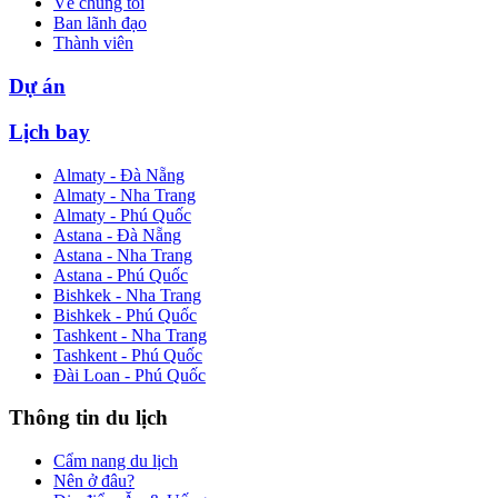
Về chúng tôi
Ban lãnh đạo
Thành viên
Dự án
Lịch bay
Almaty - Đà Nẵng
Almaty - Nha Trang
Almaty - Phú Quốc
Astana - Đà Nẵng
Astana - Nha Trang
Astana - Phú Quốc
Bishkek - Nha Trang
Bishkek - Phú Quốc
Tashkent - Nha Trang
Tashkent - Phú Quốc
Đài Loan - Phú Quốc
Thông tin du lịch
Cẩm nang du lịch
Nên ở đâu?