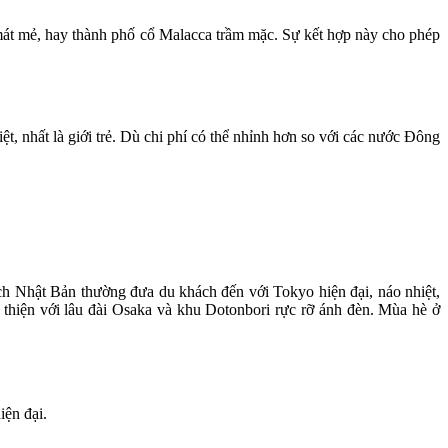
mát mẻ, hay thành phố cổ Malacca trầm mặc. Sự kết hợp này cho phép
, nhất là giới trẻ. Dù chi phí có thể nhỉnh hơn so với các nước Đông
ịch Nhật Bản thường đưa du khách đến với Tokyo hiện đại, náo nhiệt,
 thiện với lâu đài Osaka và khu Dotonbori rực rỡ ánh đèn. Mùa hè ở
iện đại.