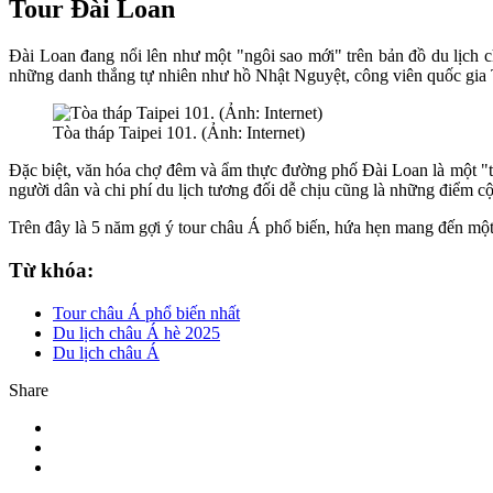
Tour Đài Loan
Đài Loan đang nổi lên như một "ngôi sao mới" trên bản đồ du lịch c
những danh thắng tự nhiên như hồ Nhật Nguyệt, công viên quốc gia
Tòa tháp Taipei 101. (Ảnh: Internet)
Đặc biệt, văn hóa chợ đêm và ẩm thực đường phố Đài Loan là một "th
người dân và chi phí du lịch tương đối dễ chịu cũng là những điểm c
Trên đây là 5 năm gợi ý tour châu Á phổ biến, hứa hẹn mang đến một
Từ khóa:
Tour châu Á phổ biến nhất
Du lịch châu Á hè 2025
Du lịch châu Á
Share