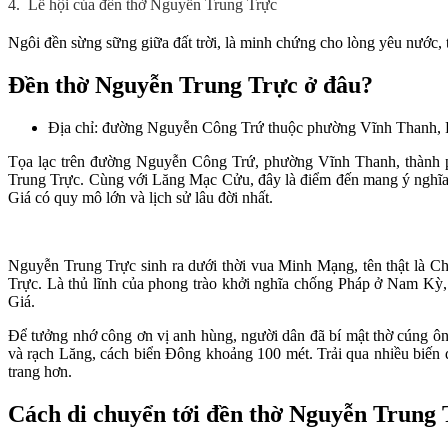
4.
Lễ hội của đền thờ Nguyễn Trung Trực
Ngôi đền sừng sững giữa đất trời, là minh chứng cho lòng yêu nước,
Đền thờ Nguyễn Trung Trực ở đâu?
Địa chỉ: đường Nguyễn Công Trứ thuộc phường Vĩnh Thanh, 
Tọa lạc trên đường Nguyễn Công Trứ, phường Vĩnh Thanh, thành phố
Trung Trực. Cùng với Lăng Mạc Cửu, đây là điểm đến mang ý nghĩa l
Giá có quy mô lớn và lịch sử lâu đời nhất.
Nguyễn Trung Trực sinh ra dưới thời vua Minh Mạng, tên thật là Chơ
Trực. Là thủ lĩnh của phong trào khởi nghĩa chống Pháp ở Nam Kỳ, 
Giá.
Để tưởng nhớ công ơn vị anh hùng, người dân đã bí mật thờ cúng ô
và rạch Lăng, cách biển Đông khoảng 100 mét. Trải qua nhiều biến
trang hơn.
Cách di chuyển tới đền thờ Nguyễn Trung 