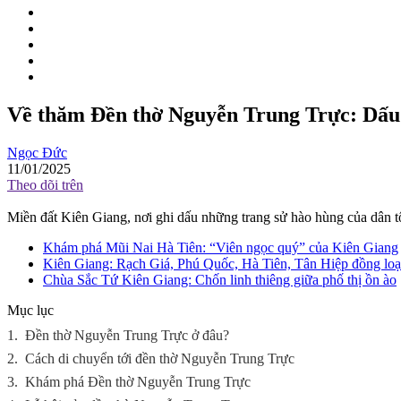
Về thăm Đền thờ Nguyễn Trung Trực: Dấu 
Ngọc Đức
11/01/2025
Theo dõi trên
Miền đất Kiên Giang, nơi ghi dấu những trang sử hào hùng của dân tộc
Khám phá Mũi Nai Hà Tiên: “Viên ngọc quý” của Kiên Giang
Kiên Giang: Rạch Giá, Phú Quốc, Hà Tiên, Tân Hiệp đồng lo
Chùa Sắc Tứ Kiên Giang: Chốn linh thiêng giữa phố thị ồn ào
Mục lục
1.
Đền thờ Nguyễn Trung Trực ở đâu?
2.
Cách di chuyển tới đền thờ Nguyễn Trung Trực
3.
Khám phá Đền thờ Nguyễn Trung Trực