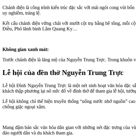
Chánh điện là công trình kiến trúc đặc sắc với mái ngói cong vút bốn 
uy nghiêm, tráng lệ.
Kết cấu chánh điện vững chãi với mười cột trụ bằng bê tông, mỗi 
Điều, Phó lãnh binh Lâm Quang Ky…
Không gian xanh mát:
Trước chánh điện là lăng mộ của Nguyễn Trung Trực. Trong khuôn viê
Lễ hội của đền thờ Nguyễn Trung Trực
Lễ hội Đình Nguyễn Trung Trực là một nét sinh hoạt văn hóa đặc sắ
khách thập phương lại nô nức đổ về đình thờ để tham gia lễ hội, tư
Lễ hội không chỉ thể hiện truyền thống “uống nước nhớ nguồn” cao đ
chống giặc ngoại xâm.
Mang đậm bản sắc văn hóa dân gian với những nét đặc trưng của vù
đảo người dân và du khách tham gia.