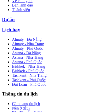
Về chúng tôi
Ban lãnh đạo
Thành viên
Dự án
Lịch bay
Almaty - Đà Nẵng
Almaty - Nha Trang
Almaty - Phú Quốc
Astana - Đà Nẵng
Astana - Nha Trang
Astana - Phú Quốc
Bishkek - Nha Trang
Bishkek - Phú Quốc
Tashkent - Nha Trang
Tashkent - Phú Quốc
Đài Loan - Phú Quốc
Thông tin du lịch
Cẩm nang du lịch
Nên ở đâu?