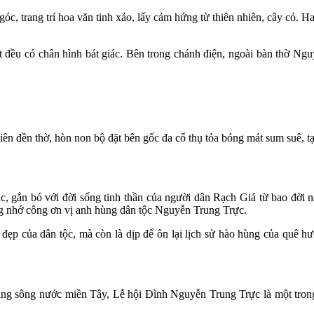
góc, trang trí hoa văn tinh xảo, lấy cảm hứng từ thiên nhiên, cây cỏ. Ha
cột đều có chân hình bát giác. Bên trong chánh điện, ngoài bàn thờ 
n đền thờ, hòn non bộ đặt bên gốc đa cổ thụ tỏa bóng mát sum suê, tạ
c, gắn bó với đời sống tinh thần của người dân Rạch Giá từ bao đời
ởng nhớ công ơn vị anh hùng dân tộc Nguyễn Trung Trực.
ẹp của dân tộc, mà còn là dịp để ôn lại lịch sử hào hùng của quê hư
ng sông nước miền Tây, Lễ hội Đình Nguyễn Trung Trực là một trong 