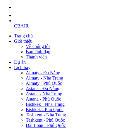
CBAIR
Trang chủ
Giới thiệu
Về chúng tôi
Ban lãnh đạo
Thành viên
Dự án
Lịch bay
Almaty - Đà Nẵng
Almaty - Nha Trang
Almaty - Phú Quốc
Astana - Đà Nẵng
Astana - Nha Trang
Astana - Phú Quốc
Bishkek - Nha Trang
Bishkek - Phú Quốc
Tashkent - Nha Trang
Tashkent - Phú Quốc
Đài Loan - Phú Quốc