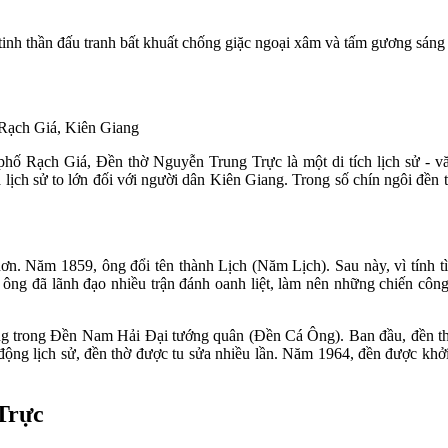
 tinh thần đấu tranh bất khuất chống giặc ngoại xâm và tấm gương sá
Rạch Giá, Kiên Giang
 Rạch Giá, Đền thờ Nguyễn Trung Trực là một di tích lịch sử - văn
ịch sử to lớn đối với người dân Kiên Giang. Trong số chín ngôi đền 
n. Năm 1859, ông đổi tên thành Lịch (Năm Lịch). Sau này, vì tính tìn
ông đã lãnh đạo nhiều trận đánh oanh liệt, làm nên những chiến côn
ng trong Đền Nam Hải Đại tướng quân (Đền Cá Ông). Ban đầu, đền th
 động lịch sử, đền thờ được tu sửa nhiều lần. Năm 1964, đền được kh
Trực