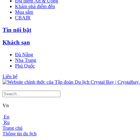
Địa điểm Ăn & Uống
Khám phá điểm đến
Mua sắm
CBAIR
Tin nổi bật
Khách sạn
Đà Nẵng
Nha Trang
Phú Quốc
Liên hệ
Vn
En
Ru
Trang chủ
Thông tin du lịch