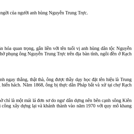
ng ngời của người anh hùng Nguyễn Trung Trực.
 hóa quan trọng, gắn liền với tên tuổi vị anh hùng dân tộc Nguyễn
thờ phụng ông Nguyễn Trung Trực trên địa bàn tỉnh, ngôi đền ở Rạch
h ngay thẳng, thật thà, ông được thầy dạy học đặt tên hiệu là Trung
g hiển hách. Năm 1868, ông bị thực dân Pháp bắt và xử tại chợ Rạch
ờ chỉ là một mái lá đơn sơ do ngư dân dựng nên bên cạnh sông Kiên
ởi công xây dựng lại và khánh thành vào năm 1970 với quy mô khang