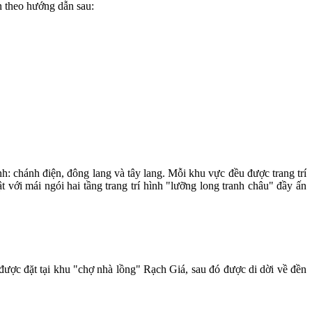
n theo hướng dẫn sau:
 chánh điện, đông lang và tây lang. Mỗi khu vực đều được trang trí
t với mái ngói hai tầng trang trí hình "lưỡng long tranh châu" đầy ấn
ược đặt tại khu "chợ nhà lồng" Rạch Giá, sau đó được di dời về đền