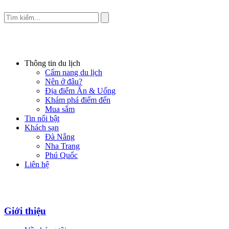
Thông tin du lịch
Cẩm nang du lịch
Nên ở đâu?
Địa điểm Ăn & Uống
Khám phá điểm đến
Mua sắm
Tin nổi bật
Khách sạn
Đà Nẵng
Nha Trang
Phú Quốc
Liên hệ
Giới thiệu