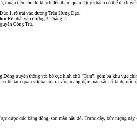
á, thuận tiện cho du khách đến tham quan. Quý khách có thể di chuyể
Đúc 1, rẽ trái vào đường Trần Hưng Đạo.
0m:
Rẽ phải vào đường 3 Tháng 2.
guyễn Công Trứ.
 Đông truyền thống với bố cục hình chữ "Tam", gồm ba khu vực chính:
 theo lối tam quan với ba cửa ra vào, mang đậm màu sắc cổ kính, nổi bậ
rực được đúc bằng đồng, sơn màu nâu đỏ. Trước đây, bức tượng này đ
c.