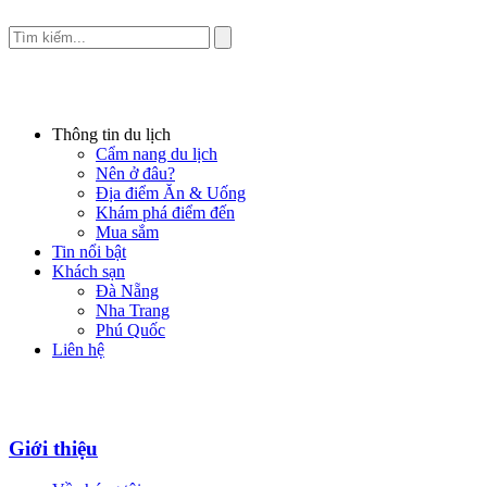
Thông tin du lịch
Cẩm nang du lịch
Nên ở đâu?
Địa điểm Ăn & Uống
Khám phá điểm đến
Mua sắm
Tin nổi bật
Khách sạn
Đà Nẵng
Nha Trang
Phú Quốc
Liên hệ
Giới thiệu