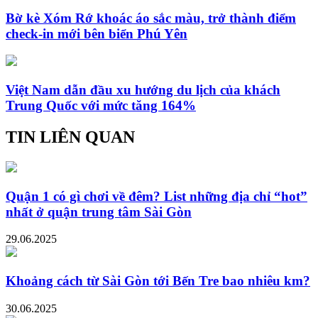
Bờ kè Xóm Rớ khoác áo sắc màu, trở thành điểm
check-in mới bên biển Phú Yên
Việt Nam dẫn đầu xu hướng du lịch của khách
Trung Quốc với mức tăng 164%
TIN LIÊN QUAN
Quận 1 có gì chơi về đêm? List những địa chỉ “hot”
nhất ở quận trung tâm Sài Gòn
29.06.2025
Khoảng cách từ Sài Gòn tới Bến Tre bao nhiêu km?
30.06.2025