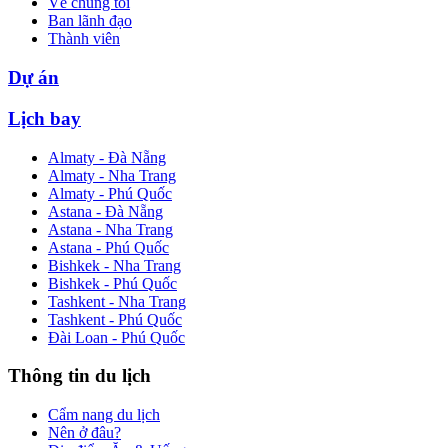
Về chúng tôi
Ban lãnh đạo
Thành viên
Dự án
Lịch bay
Almaty - Đà Nẵng
Almaty - Nha Trang
Almaty - Phú Quốc
Astana - Đà Nẵng
Astana - Nha Trang
Astana - Phú Quốc
Bishkek - Nha Trang
Bishkek - Phú Quốc
Tashkent - Nha Trang
Tashkent - Phú Quốc
Đài Loan - Phú Quốc
Thông tin du lịch
Cẩm nang du lịch
Nên ở đâu?