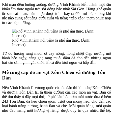
Khi màn đêm buông xuống, đường Vĩnh Khánh biến thành một sân
khấu ẩm thực ngoài trời sôi động bậc nhất Sài Gòn. Hàng ghế quán
ốc san sát nhau, bàn nhựa được trình bày ra đòn roi hè, không khí
lúc nào cũng sốt tiếng cười cười và tiếng "xèo xèo" thơm phức hợp
từ các bếp nướng.
Phố Vĩnh Khánh nổi tiếng là phố ẩm thực. (Ảnh:
Internet)
Từ ốc hương rang muối ớt cay nồng, nồng nhiệt điệp nướng mỡ
hành béo ngậy, càng ghẹ rang muối đậm đà cho đến những ngọn
hải sản sản nghi ngút khói, tất cả đều tươi ngon và hấp dẫn.
Mê cung cấp đồ ăn vặt Xóm Chiếu và đường Tôn
Đản
Nếu Vĩnh Khánh là vương quốc của ốc đảo thì khu chợ Xóm Chiếu
và đường Tôn Đản lại là thiên đường của các món ăn vặt. Bạn có
thể tìm thấy ở đây mọi thứ, từ phá lấu bò thơm mùi nước dừa ở hẻm
243 Tôn Đản, da heo chiên giòn, trượt cua móng heo, cho đến các
loại bánh tráng nướng, bánh flan và chè. Mỗi quán hàng, mỗi quán
nhỏ đều mang một hương vị riêng, được duy trì qua nhiều thế hệ,