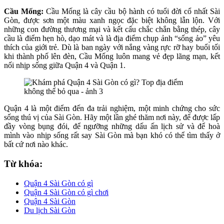
Cầu Mống:
Cầu Mống là cây cầu bộ hành có tuổi đời cổ nhất Sài
Gòn, được sơn một màu xanh ngọc đặc biệt không lẫn lộn. Với
những con đường thương mại và kết cấu chắc chắn bằng thép, cây
cầu là điểm hẹn hò, dạo mát và là địa điểm chụp ảnh “sống ảo” yêu
thích của giới trẻ. Dù là ban ngày với nắng vàng rực rỡ hay buổi tối
khi thành phố lên đèn, Cầu Mống luôn mang vẻ đẹp lãng mạn, kết
nối nhịp sống giữa Quận 4 và Quận 1.
Quận 4 là một điểm đến đa trải nghiệm, một minh chứng cho sức
sống thú vị của Sài Gòn. Hãy một lần ghé thăm nơi này, để được lấp
đầy vòng bụng đói, để ngưỡng những dấu ấn lịch sử và để hoà
mình vào nhịp sống rất say Sài Gòn mà bạn khó có thể tìm thấy ở
bất cứ nơi nào khác.
Từ khóa:
Quận 4 Sài Gòn có gì
Quận 4 Sài Gòn có gì chơi
Quận 4 Sài Gòn
Du lịch Sài Gòn