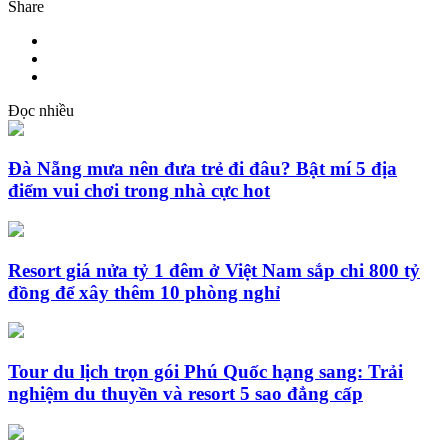
Share
Đọc nhiều
Đà Nẵng mưa nên đưa trẻ đi đâu? Bật mí 5 địa
điểm vui chơi trong nhà cực hot
Resort giá nửa tỷ 1 đêm ở Việt Nam sắp chi 800 tỷ
đồng để xây thêm 10 phòng nghỉ
Tour du lịch trọn gói Phú Quốc hạng sang: Trải
nghiệm du thuyền và resort 5 sao đẳng cấp