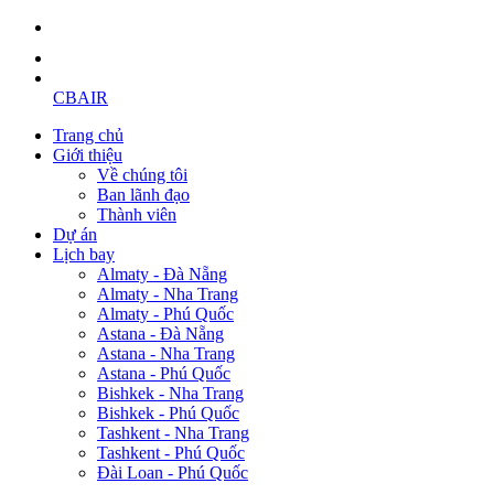
CBAIR
Trang chủ
Giới thiệu
Về chúng tôi
Ban lãnh đạo
Thành viên
Dự án
Lịch bay
Almaty - Đà Nẵng
Almaty - Nha Trang
Almaty - Phú Quốc
Astana - Đà Nẵng
Astana - Nha Trang
Astana - Phú Quốc
Bishkek - Nha Trang
Bishkek - Phú Quốc
Tashkent - Nha Trang
Tashkent - Phú Quốc
Đài Loan - Phú Quốc