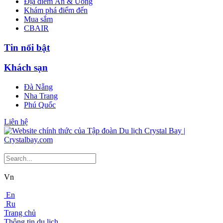
Địa điểm Ăn & Uống
Khám phá điểm đến
Mua sắm
CBAIR
Tin nổi bật
Khách sạn
Đà Nẵng
Nha Trang
Phú Quốc
Liên hệ
Vn
En
Ru
Trang chủ
Thông tin du lịch