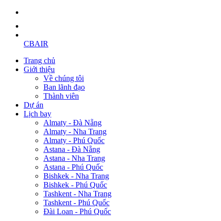
CBAIR
Trang chủ
Giới thiệu
Về chúng tôi
Ban lãnh đạo
Thành viên
Dự án
Lịch bay
Almaty - Đà Nẵng
Almaty - Nha Trang
Almaty - Phú Quốc
Astana - Đà Nẵng
Astana - Nha Trang
Astana - Phú Quốc
Bishkek - Nha Trang
Bishkek - Phú Quốc
Tashkent - Nha Trang
Tashkent - Phú Quốc
Đài Loan - Phú Quốc