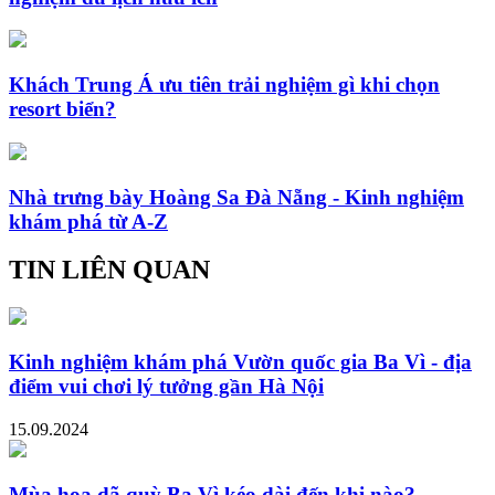
Khách Trung Á ưu tiên trải nghiệm gì khi chọn
resort biển?
Nhà trưng bày Hoàng Sa Đà Nẵng - Kinh nghiệm
khám phá từ A-Z
TIN LIÊN QUAN
Kinh nghiệm khám phá Vườn quốc gia Ba Vì - địa
điểm vui chơi lý tưởng gần Hà Nội
15.09.2024
Mùa hoa dã quỳ Ba Vì kéo dài đến khi nào?