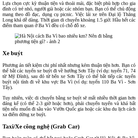
Lựa chọn cực kỳ thuận tiện và thoải mái, đặc biệt phù hợp cho gia
đình có trẻ nhỏ, người già hoặc các nhóm bạn. Bạn có thể chủ động
mang theo đồ đạc, dụng cụ picnic. Việc lái xe trên Đại lộ Thăng
Long khá dễ dàng. Thời gian di chuyển khoảng 1.5 giờ. Hầu hết các
điểm tham quan ở Ba Vì đều có chỗ đỗ xe.
Xe buýt
Phương án tiết kiệm chi phí nhất nhưng kém thuận tiện hơn. Bạn có
thể bắt các tuyến xe buýt đi về hướng Sơn Tây (ví dụ: tuyến 71, 74
từ Mỹ Đình), sau đó từ bến xe Sơn Tây có thể bắt tiếp các tuyến
buýt nội tỉnh đi về khu vực Ba Vì (ví dụ: tuyến 110 Ba Vì - Sơn
Tây).
Tuy nhiên, việc di chuyển bằng xe buýt sẽ mất nhiều thời gian hơn
đáng kể (có thể 2-3 giờ hoặc hơn), phải chuyển tuyến và khá bất
tiện nếu muốn đi sâu vào Vườn Quốc gia hoặc các khu du lịch cách
xa điểm dừng xe buýt.
Taxi/Xe công nghệ (Grab Car)