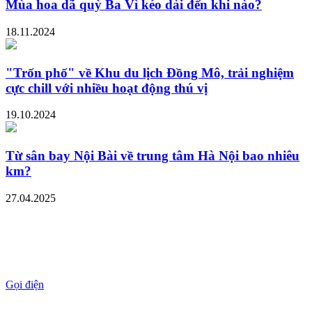
Mùa hoa dã quỳ Ba Vì kéo dài đến khi nào?
18.11.2024
"Trốn phố" về Khu du lịch Đồng Mô, trải nghiệm
cực chill với nhiều hoạt động thú vị
19.10.2024
Từ sân bay Nội Bài về trung tâm Hà Nội bao nhiêu
km?
27.04.2025
Gọi điện