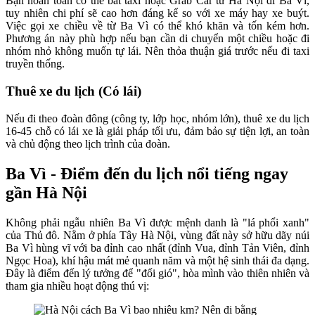
Bạn hoàn toàn có thể bắt taxi hoặc Grab Car từ Hà Nội đi Ba Vì,
tuy nhiên chi phí sẽ cao hơn đáng kể so với xe máy hay xe buýt.
Việc gọi xe chiều về từ Ba Vì có thể khó khăn và tốn kém hơn.
Phương án này phù hợp nếu bạn cần di chuyển một chiều hoặc đi
nhóm nhỏ không muốn tự lái. Nên thỏa thuận giá trước nếu đi taxi
truyền thống.
Thuê xe du lịch (Có lái)
Nếu đi theo đoàn đông (công ty, lớp học, nhóm lớn), thuê xe du lịch
16-45 chỗ có lái xe là giải pháp tối ưu, đảm bảo sự tiện lợi, an toàn
và chủ động theo lịch trình của đoàn.
Ba Vì - Điểm đến du lịch nổi tiếng ngay
gần Hà Nội
Không phải ngẫu nhiên Ba Vì được mệnh danh là "lá phổi xanh"
của Thủ đô. Nằm ở phía Tây Hà Nội, vùng đất này sở hữu dãy núi
Ba Vì hùng vĩ với ba đỉnh cao nhất (đỉnh Vua, đỉnh Tản Viên, đỉnh
Ngọc Hoa), khí hậu mát mẻ quanh năm và một hệ sinh thái đa dạng.
Đây là điểm đến lý tưởng để "đổi gió", hòa mình vào thiên nhiên và
tham gia nhiều hoạt động thú vị: