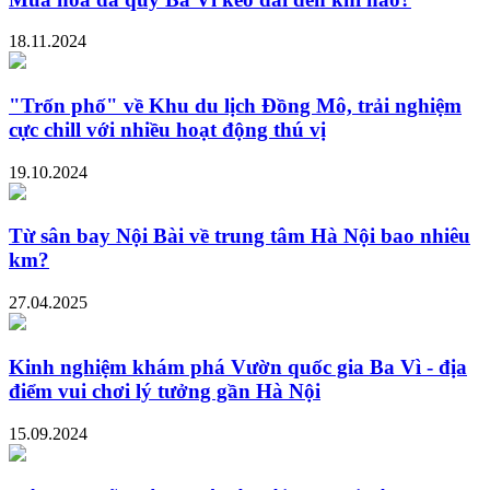
18.11.2024
"Trốn phố" về Khu du lịch Đồng Mô, trải nghiệm
cực chill với nhiều hoạt động thú vị
19.10.2024
Từ sân bay Nội Bài về trung tâm Hà Nội bao nhiêu
km?
27.04.2025
Kinh nghiệm khám phá Vườn quốc gia Ba Vì - địa
điểm vui chơi lý tưởng gần Hà Nội
15.09.2024