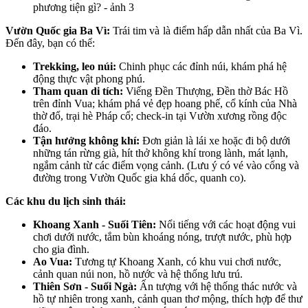
Vườn Quốc gia Ba Vì:
Trái tim và là điểm hấp dẫn nhất của Ba Vì.
Đến đây, bạn có thể:
Trekking, leo núi:
Chinh phục các đỉnh núi, khám phá hệ
động thực vật phong phú.
Tham quan di tích:
Viếng Đền Thượng, Đền thờ Bác Hồ
trên đỉnh Vua; khám phá vẻ đẹp hoang phế, cổ kính của Nhà
thờ đổ, trại hè Pháp cổ; check-in tại Vườn xương rồng độc
đáo.
Tận hưởng không khí:
Đơn giản là lái xe hoặc đi bộ dưới
những tán rừng già, hít thở không khí trong lành, mát lạnh,
ngắm cảnh từ các điểm vọng cảnh. (Lưu ý có vé vào cổng và
đường trong Vườn Quốc gia khá dốc, quanh co).
Các khu du lịch sinh thái:
Khoang Xanh - Suối Tiên:
Nổi tiếng với các hoạt động vui
chơi dưới nước, tắm bùn khoáng nóng, trượt nước, phù hợp
cho gia đình.
Ao Vua:
Tương tự Khoang Xanh, có khu vui chơi nước,
cảnh quan núi non, hồ nước và hệ thống lưu trú.
Thiên Sơn - Suối Ngà:
Ấn tượng với hệ thống thác nước và
hồ tự nhiên trong xanh, cảnh quan thơ mộng, thích hợp để thư