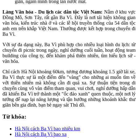
giãn, ngâm mình trong làn nước mát.
Làng Văn hóa - Du lịch các dân tộc Việt Nam:
Nằm ở khu vực
Đồng Mô, Sơn Tây, rất gần Ba Vì. Đây là nơi tái hiện không gian
văn hóa, kiến trúc nhà ở và các lễ hội truyền thống của 54 dân tộc
anh em trên khắp Việt Nam. Thường được kết hợp trong chuyến đi
Ba Vì.
Với sự đa dạng này, Ba Vì phù hợp cho nhiều loại hình du lịch: từ
chuyến đi picnic trong ngày, nghỉ dưỡng cuối tuần, hoạt động team
building của công ty, đến khám phá thiên nhiên, tìm hiểu lịch sử -
văn hóa.
Chỉ cách Hà Nội khoảng 60km, tương đương khoảng 1.5 giờ lái xe,
Ba Vì thực sự là một điểm đến "vàng" cho những ai muốn tìm về
với thiên nhiên mà không cần đi quá xa. Sự thuận tiện trong di
chuyển cùng vô vàn điểm tham quan, vui chơi, nghỉ dưỡng hấp dẫn
đã khiến Ba Vì trở thành một "ốc đảo xanh" quen thuộc, một nơi lý
tưởng để nạp lại năng lượng và tận hưởng những khoảnh khắc thư
giãn bên gia đình, bạn bè ngay sát Thủ đô.
Từ khóa:
Hà Nội cách Ba Vì bao nhiêu km
Hà Nội cách Ba Vì bao xa