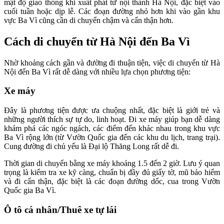
mật độ giao thông khi xuất phát từ nội thành Hà Nội, đặc biệt vào
cuối tuần hoặc dịp lễ. Các đoạn đường nhỏ hơn khi vào gần khu
vực Ba Vì cũng cần di chuyển chậm và cẩn thận hơn.
Cách di chuyển từ Hà Nội đến Ba Vì
Nhờ khoảng cách gần và đường đi thuận tiện, việc di chuyển từ Hà
Nội đến Ba Vì rất dễ dàng với nhiều lựa chọn phương tiện:
Xe máy
Đây là phương tiện được ưa chuộng nhất, đặc biệt là giới trẻ và
những người thích sự tự do, linh hoạt. Đi xe máy giúp bạn dễ dàng
khám phá các ngóc ngách, các điểm đến khác nhau trong khu vực
Ba Vì rộng lớn (từ Vườn Quốc gia đến các khu du lịch, trang trại).
Cung đường đi chủ yếu là Đại lộ Thăng Long rất dễ đi.
Thời gian di chuyển bằng xe máy khoảng 1.5 đến 2 giờ. Lưu ý quan
trọng là kiểm tra xe kỹ càng, chuẩn bị đầy đủ giấy tờ, mũ bảo hiểm
và đi cẩn thận, đặc biệt là các đoạn đường dốc, cua trong Vườn
Quốc gia Ba Vì.
Ô tô cá nhân/Thuê xe tự lái