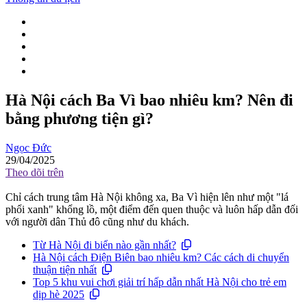
Hà Nội cách Ba Vì bao nhiêu km? Nên đi
bằng phương tiện gì?
Ngọc Đức
29/04/2025
Theo dõi trên
Chỉ cách trung tâm Hà Nội không xa, Ba Vì hiện lên như một "lá
phổi xanh" khổng lồ, một điểm đến quen thuộc và luôn hấp dẫn đối
với người dân Thủ đô cũng như du khách.
Từ Hà Nội đi biển nào gần nhất?
Hà Nội cách Điện Biên bao nhiêu km? Các cách di chuyển
thuận tiện nhất
Top 5 khu vui chơi giải trí hấp dẫn nhất Hà Nội cho trẻ em
dịp hè 2025