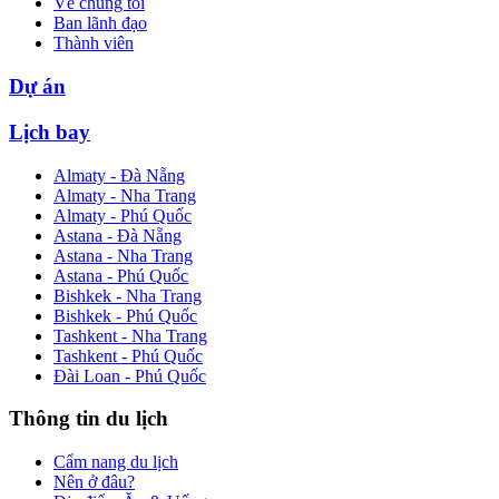
Về chúng tôi
Ban lãnh đạo
Thành viên
Dự án
Lịch bay
Almaty - Đà Nẵng
Almaty - Nha Trang
Almaty - Phú Quốc
Astana - Đà Nẵng
Astana - Nha Trang
Astana - Phú Quốc
Bishkek - Nha Trang
Bishkek - Phú Quốc
Tashkent - Nha Trang
Tashkent - Phú Quốc
Đài Loan - Phú Quốc
Thông tin du lịch
Cẩm nang du lịch
Nên ở đâu?