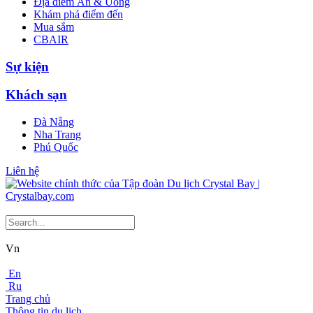
Địa điểm Ăn & Uống
Khám phá điểm đến
Mua sắm
CBAIR
Sự kiện
Khách sạn
Đà Nẵng
Nha Trang
Phú Quốc
Liên hệ
Vn
En
Ru
Trang chủ
Thông tin du lịch