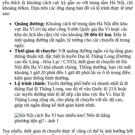
yêu thích là khoảng cách cực kỳ gần so với trung tâm Hà Nội, chỉ
khoảng 60km. Dựa trên các ứng dụng bản đồ và lộ trình thực tế như
sau:
Quãng đường:
Khoảng cách từ trung tâm Hà Nội đến khu
vực Ba Vì (ví dụ như cổng Vườn Quốc gia Ba Vì hoặc các
khu du lịch lân cận) chỉ vào khoảng
59 đến 61 km
. Đây là
một quãng đường rất ngắn, lý tưởng cho các chuyến đi trong
ngày.
Thời gian di chuyển:
Với quãng đường ngắn và hạ tầng giao
thông thuận lợi, đặc biệt là tuyến Đại lộ Thăng Long (Đường
cao tốc Láng - Hòa Lạc / CT03), thời gian di chuyển từ Hà
Nội đến Ba Vì khá nhanh chóng. Thông thường, bạn chỉ mất
khoảng 1 giờ 20 phút đến 1 giờ 40 phút lái xe ô tô trong điều
kiện giao thông bình thường.
Lộ trình chính:
Tuyến đường phổ biến và nhanh nhất là đi
thẳng Đại lộ Thăng Long, sau đó rẽ vào Quốc lộ 21A hoặc
các tuyến đường tỉnh lộ để tiếp cận khu vực Ba Vì. Đại lộ
Thăng Long rộng rãi, cho phép di chuyển với tốc độ cao,
giúp rút ngắn đáng kể thời gian hành trình.
Tuy nhiên, thời gian di chuyển thực tế cũng có thể bị ảnh hưởng bởi