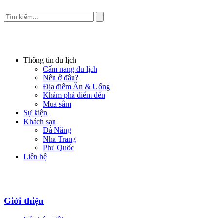
Thông tin du lịch
Cẩm nang du lịch
Nên ở đâu?
Địa điểm Ăn & Uống
Khám phá điểm đến
Mua sắm
Sự kiện
Khách sạn
Đà Nẵng
Nha Trang
Phú Quốc
Liên hệ
Giới thiệu