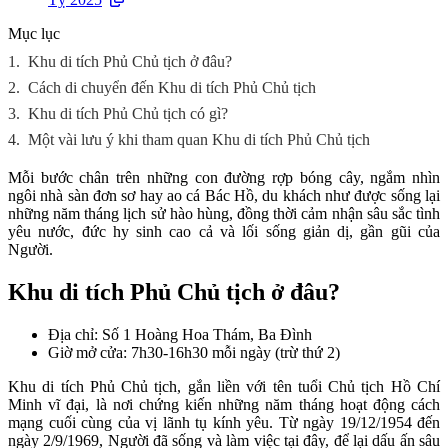
Mục lục
1.
Khu di tích Phủ Chủ tịch ở đâu?
2.
Cách di chuyển đến Khu di tích Phủ Chủ tịch
3.
Khu di tích Phủ Chủ tịch có gì?
4.
Một vài lưu ý khi tham quan Khu di tích Phủ Chủ tịch
Mỗi bước chân trên những con đường rợp bóng cây, ngắm nhìn
ngôi nhà sàn đơn sơ hay ao cá Bác Hồ, du khách như được sống lại
những năm tháng lịch sử hào hùng, đồng thời cảm nhận sâu sắc tình
yêu nước, đức hy sinh cao cả và lối sống giản dị, gần gũi của
Người.
Khu di tích Phủ Chủ tịch ở đâu?
Địa chỉ: Số 1 Hoàng Hoa Thám, Ba Đình
Giờ mở cửa: 7h30-16h30 mỗi ngày (trừ thứ 2)
Khu di tích Phủ Chủ tịch, gắn liền với tên tuổi Chủ tịch Hồ Chí
Minh vĩ đại, là nơi chứng kiến những năm tháng hoạt động cách
mạng cuối cùng của vị lãnh tụ kính yêu. Từ ngày 19/12/1954 đến
ngày 2/9/1969, Người đã sống và làm việc tại đây, để lại dấu ấn sâu