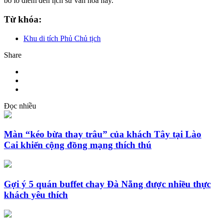
bỏ lỡ điểm đến lịch sử văn hoá này.
Từ khóa:
Khu di tích Phủ Chủ tịch
Share
Đọc nhiều
Màn “kéo bừa thay trâu” của khách Tây tại Lào
Cai khiến cộng đồng mạng thích thú
Gợi ý 5 quán buffet chay Đà Nẵng được nhiều thực
khách yêu thích