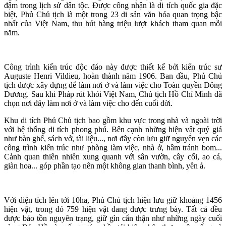
đậm trong lịch sử dân tộc. Được công nhận là di tích quốc gia đặc
biệt, Phủ Chủ tịch là một trong 23 di sản văn hóa quan trọng bậc
nhất của Việt Nam, thu hút hàng triệu lượt khách tham quan mỗi
năm.
Công trình kiến trúc độc đáo này được thiết kế bởi kiến trúc sư
Auguste Henri Vildieu, hoàn thành năm 1906. Ban đầu, Phủ Chủ
tịch được xây dựng để làm nơi ở và làm việc cho Toàn quyền Đông
Dương. Sau khi Pháp rút khỏi Việt Nam, Chủ tịch Hồ Chí Minh đã
chọn nơi đây làm nơi ở và làm việc cho đến cuối đời.
Khu di tích Phủ Chủ tịch bao gồm khu vực trong nhà và ngoài trời
với hệ thống di tích phong phú. Bên cạnh những hiện vật quý giá
như bàn ghế, sách vở, tài liệu..., nơi đây còn lưu giữ nguyên vẹn các
công trình kiến trúc như phòng làm việc, nhà ở, hầm tránh bom...
Cảnh quan thiên nhiên xung quanh với sân vườn, cây cối, ao cá,
giàn hoa... góp phần tạo nên một không gian thanh bình, yên ả.
Với diện tích lên tới 10ha, Phủ Chủ tịch hiện lưu giữ khoảng 1456
hiện vật, trong đó 759 hiện vật đang được trưng bày. Tất cả đều
được bảo tồn nguyên trạng, giữ gìn cẩn thận như những ngày cuối