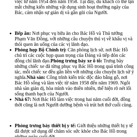
việc từ năm 1954 đến năm 1958. Tại đây, du khách có thể tận
mắt chứng kiến những vật dụng sinh hoạt thường ngày của
Bác, cảm nhận sự giản dị và gần gũi của Người.
Bếp ăn:
Nơi phục vụ bữa ăn cho Bác Hồ và Thủ tướng
Phạm Văn Đồng, với những câu chuyện thú vị về khẩu vị và
thói quen ăn uống của các vị lãnh đạo.
Phòng họp Bộ Chính trị:
Căn phòng lịch sử, nơi Bác Hồ
chủ trì các cuộc họp quan trọng của Đảng và tiếp đón các
đồng chí lãnh đạo.
Phòng trưng bày xe ô tô:
Trưng bày
những chiếc xe đã từng phục vụ Bác Hồ trong quá trình công
tác, mỗi chiếc xe đều gắn liền với những câu chuyện lịch sử ý
nghĩa.
Nhà sàn:
Công trình kiến trúc độc đáo bằng gỗ, nơi
Bác Hồ sống và làm việc từ năm 1958 đến năm 1969. Ngôi
nhà sàn giản dị, hòa mình vào thiên nhiên, thể hiện rõ nét lối
sống thanh bạch của Người.
Nhà 67:
Nơi Bác Hồ làm việc trong hai năm cuối đời, đồng
thời cũng là nơi Người dưỡng bệnh và trút hơi thở cuối cùng.
Phòng trưng bày thiết bị y tế:
Giới thiệu những thiết bị y tế
đã được sử dụng để chăm sóc sức khỏe cho Bác Hồ trong
những ngày cuối đời.