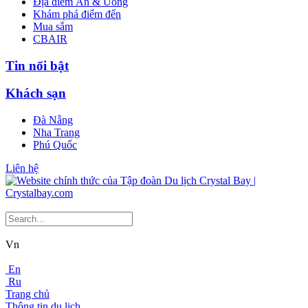
Địa điểm Ăn & Uống
Khám phá điểm đến
Mua sắm
CBAIR
Tin nổi bật
Khách sạn
Đà Nẵng
Nha Trang
Phú Quốc
Liên hệ
Vn
En
Ru
Trang chủ
Thông tin du lịch