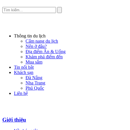
Thông tin du lịch
Cẩm nang du lịch
Nên ở đâu?
Địa điểm Ăn & Uống
Khám phá điểm đến
Mua sắm
Tin nổi bật
Khách sạn
Đà Nẵng
Nha Trang
Phú Quốc
Liên hệ
Giới thiệu