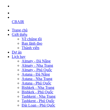
CBAIR
Trang chủ
Giới thiệu
Về chúng tôi
Ban lãnh đạo
Thành viên
Dự án
Lịch bay
Almaty - Đà Nẵng
Almaty - Nha Trang
Almaty - Phú Quốc
Astana - Đà Nẵng
Astana - Nha Trang
Astana - Phú Quốc
Bishkek - Nha Trang
Bishkek - Phú Quốc
Tashkent - Nha Trang
Tashkent - Phú Quốc
Đài Loan - Phú Quốc