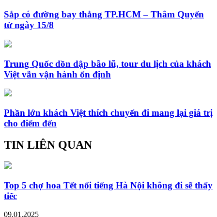
Sắp có đường bay thẳng TP.HCM – Thâm Quyến
từ ngày 15/8
Trung Quốc dồn dập bão lũ, tour du lịch của khách
Việt vẫn vận hành ổn định
Phần lớn khách Việt thích chuyến đi mang lại giá trị
cho điểm đến
TIN LIÊN QUAN
Top 5 chợ hoa Tết nổi tiếng Hà Nội không đi sẽ thấy
tiếc
09.01.2025