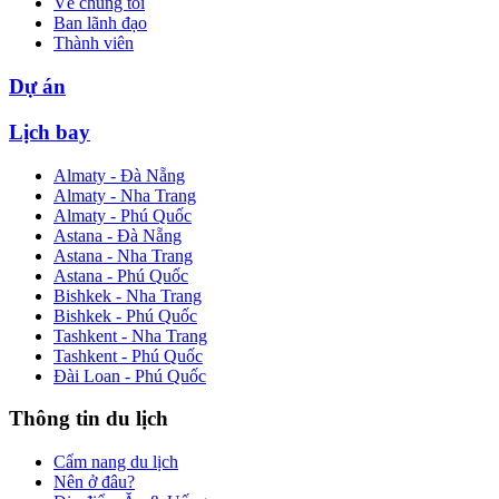
Về chúng tôi
Ban lãnh đạo
Thành viên
Dự án
Lịch bay
Almaty - Đà Nẵng
Almaty - Nha Trang
Almaty - Phú Quốc
Astana - Đà Nẵng
Astana - Nha Trang
Astana - Phú Quốc
Bishkek - Nha Trang
Bishkek - Phú Quốc
Tashkent - Nha Trang
Tashkent - Phú Quốc
Đài Loan - Phú Quốc
Thông tin du lịch
Cẩm nang du lịch
Nên ở đâu?