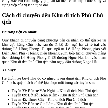
cùng Bác Hồ còn sống, góp phần tái hiện chân thực cuộc sống và
sự nghiệp của vị lãnh tụ vĩ đại.
Cách di chuyển đến Khu di tích Phủ Chủ
tịch
Phương tiện cá nhân:
Quý khách di chuyển bằng phương tiện cá nhân có thể gửi xe tại
khu vực Lăng Chủ tịch, sau đó đi bộ đến ngã ba và rẽ trái vào
đường Lê Hồng Phong. Đi qua ngã tư Lê Hồng Phong giao với
Điện Biên Phủ - Hoàng Diệu khoảng 20m, tiếp tục di chuyển thẳng
theo đường Lê Hồng Phong là tới đường Ngọc Hà. Lối vào tham
quan Khu di tích Phủ Chủ tịch nằm ngay đầu đường Ngọc Hà.
Xe buýt:
Hệ thống xe buýt Thủ đô có nhiều tuyến dừng gần Khu di tích Phủ
Chủ tịch, quý khách có thể lựa chọn một trong các tuyến sau:
Tuyến 33: Bến xe Yên Nghĩa - Khu di tích Phủ Chủ tịch
Tuyến 09: Bờ Hồ Hoàn Kiếm - Khu di tích Phủ Chủ tịch
Tuyến 45: Times City - Khu di tích Phủ Chủ tịch
Tuyến 22: Bến xe Gia Lâm - Khu di tích Phủ Chủ tịch