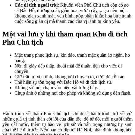
Các di tích ngoài trời:
Khuôn viên Phủ Chủ tịch còn có ao
cá Bác Hồ, đường xoài, giàn hoa, vườn cây,... tạo nên một
không gian xanh mát, yên bình, góp phần khắc họa bức tranh
cuộc sống giản dị mà thanh cao của vị lãnh tụ kính yêu.
Một vài lưu ý khi tham quan Khu di tích
Phủ Chủ tịch
Mặc trang phục lịch sự, kín đáo, tránh mặc quần áo ngắn, hở
hang.
Nên đi giày dép thấp, thoải mái để thuận tiện cho việc di
chuyển.
Giữ trật tự, yên tĩnh, không nói chuyện to, cười đùa ồn ào.
Thể hiện sự tôn trọng với Bác Hồ và di tích lịch sử.
Không sờ mó, chạm vào hiện vật trưng bày.
Chụp ảnh ở những nơi cho phép và không sử dụng đèn flash.
Hành trình về thăm Phủ Chủ tịch chính là hành trình trở về với
những giá trị tinh thần cốt lõi của dân tộc, để từ đó, mỗi người thêm
yêu đất nước, thêm tự hào về lịch sử và trân trọng những hy sinh
của thế hệ đi trước. Nếu bạn có dịp tới Hà Nội, nhất định không nên