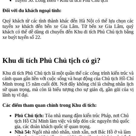
Tuyến 50: Long Biên - Khu di tích Phủ Chủ tịch
Đối với du khách ngoại tỉnh:
Quý khách từ các tỉnh thành khác đến Hà Nội có thể lựa chọn các
tuyến xe khách đến bến xe Gia Lâm. Từ bến xe Gia Lâm, quý
khách có thể dễ dàng di chuyển đến Khu di tích Phủ Chủ tịch bằng
xe buýt tuyến số 22.
Khu di tích Phủ Chủ tịch có gì?
Khu di tích Phủ Chủ tịch là một quần thể các công trình kiến trúc và
cảnh quan gắn liền với cuộc sống và hoạt động của Chủ tịch Hồ Chí
Minh trong 15 năm cuối đời. Nơi đây không chỉ là chứng nhân lịch
sử quan trọng, mà còn là biểu tượng cho sự giản dị, gần gũi của vị
lãnh tụ vĩ đại.
Các điểm tham quan chính trong Khu di tích:
Phủ Chủ tịch:
Tòa nhà mang đậm kiến trúc Pháp, nơi Chủ
tịch Hồ Chí Minh làm việc và tiếp đón các nguyên thủ quốc
gia, các đoàn khách quốc tế quan trọng.
Nhà 54:
Ngôi nhà nhỏ nhắn, xinh xắn, nơi Bác Hồ ở và làm