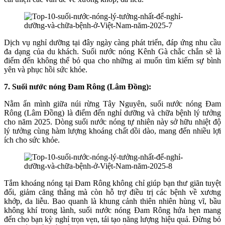
Dịch vụ nghỉ dưỡng tại đây ngày càng phát triển, đáp ứng nhu cầu
đa dạng của du khách. Suối nước nóng Kênh Gà chắc chắn sẽ là
điểm đến không thể bỏ qua cho những ai muốn tìm kiếm sự bình
yên và phục hồi sức khỏe.
7. Suối nước nóng Đam Rông (Lâm Đồng):
Nằm ẩn mình giữa núi rừng Tây Nguyên, suối nước nóng Đam
Rông (Lâm Đồng) là điểm đến nghỉ dưỡng và chữa bệnh lý tưởng
cho năm 2025. Dòng suối nước nóng tự nhiên này sở hữu nhiệt độ
lý tưởng cùng hàm lượng khoáng chất dồi dào, mang đến nhiều lợi
ích cho sức khỏe.
Tắm khoáng nóng tại Đam Rông không chỉ giúp bạn thư giãn tuyệt
đối, giảm căng thẳng mà còn hỗ trợ điều trị các bệnh về xương
khớp, da liễu. Bao quanh là khung cảnh thiên nhiên hùng vĩ, bầu
không khí trong lành, suối nước nóng Đam Rông hứa hẹn mang
đến cho bạn kỳ nghỉ trọn vẹn, tái tạo năng lượng hiệu quả. Đừng bỏ