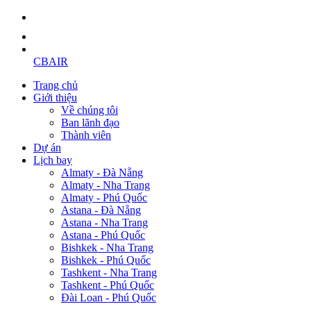
CBAIR
Trang chủ
Giới thiệu
Về chúng tôi
Ban lãnh đạo
Thành viên
Dự án
Lịch bay
Almaty - Đà Nẵng
Almaty - Nha Trang
Almaty - Phú Quốc
Astana - Đà Nẵng
Astana - Nha Trang
Astana - Phú Quốc
Bishkek - Nha Trang
Bishkek - Phú Quốc
Tashkent - Nha Trang
Tashkent - Phú Quốc
Đài Loan - Phú Quốc