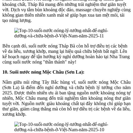
khoáng chất, Tháp Bà mang đến những trải nghiệm thư giãn tuyệt
vời. Dịch vụ tắm bùn khoáng độc đáo, massage chuyên nghiệp cùng
không gian thiên nhiên xanh mát sẽ giúp bạn xua tan mệt mỏi, tái
tạo năng lượng.
Bên cạnh đó, suối nước nóng Tháp Bà còn hỗ trợ điều trị các bệnh
về da liễu, xương khớp, mang lại hiệu quả chữa bệnh bất ngờ. Lên
kế hoạch ngay để tận hưởng kỳ nghỉ dưỡng hoàn hảo tại Nha Trang
cùng suối nước nóng "thần thánh" này!
10. Suối nước nóng Mộc Châu (Sơn La):
Nằm giữa núi rừng Tây Bắc hùng vĩ, suối nước nóng Mộc Châu
(Sơn La) là điểm đến nghỉ dưỡng và chữa bệnh lý tưởng cho năm
2025. Được thiên nhiên ưu ái ban tặng nguồn nước khoáng nóng tự
nhiên, Mộc Châu mang đến trải nghiệm tắm khoáng nóng thư giãn
tuyệt vời. Nguồn nước giàu khoáng chất tại đây không chỉ giúp bạn
thư giãn, giảm căng thẳng mà còn hỗ trợ điều trị các bệnh về da liễu,
xương khớp.