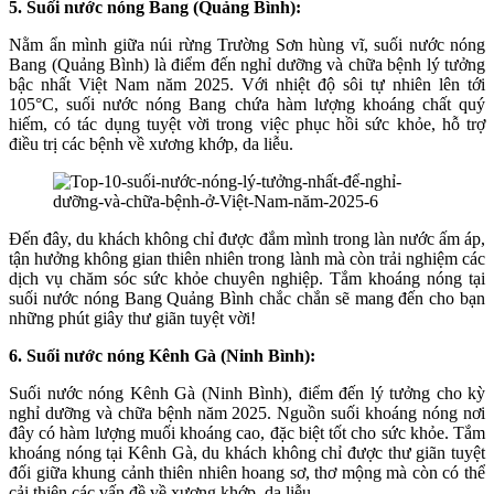
5. Suối nước nóng Bang (Quảng Bình):
Nằm ẩn mình giữa núi rừng Trường Sơn hùng vĩ, suối nước nóng
Bang (Quảng Bình) là điểm đến nghỉ dưỡng và chữa bệnh lý tưởng
bậc nhất Việt Nam năm 2025. Với nhiệt độ sôi tự nhiên lên tới
105°C, suối nước nóng Bang chứa hàm lượng khoáng chất quý
hiếm, có tác dụng tuyệt vời trong việc phục hồi sức khỏe, hỗ trợ
điều trị các bệnh về xương khớp, da liễu.
Đến đây, du khách không chỉ được đắm mình trong làn nước ấm áp,
tận hưởng không gian thiên nhiên trong lành mà còn trải nghiệm các
dịch vụ chăm sóc sức khỏe chuyên nghiệp. Tắm khoáng nóng tại
suối nước nóng Bang Quảng Bình chắc chắn sẽ mang đến cho bạn
những phút giây thư giãn tuyệt vời!
6. Suối nước nóng Kênh Gà (Ninh Bình):
Suối nước nóng Kênh Gà (Ninh Bình), điểm đến lý tưởng cho kỳ
nghỉ dưỡng và chữa bệnh năm 2025. Nguồn suối khoáng nóng nơi
đây có hàm lượng muối khoáng cao, đặc biệt tốt cho sức khỏe. Tắm
khoáng nóng tại Kênh Gà, du khách không chỉ được thư giãn tuyệt
đối giữa khung cảnh thiên nhiên hoang sơ, thơ mộng mà còn có thể
cải thiện các vấn đề về xương khớp, da liễu.