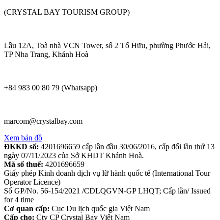
(CRYSTAL BAY TOURISM GROUP)
Lầu 12A, Toà nhà VCN Tower, số 2 Tố Hữu, phường Phước Hải,
TP Nha Trang, Khánh Hoà
+84 983 00 80 79 (Whatsapp)
marcom@crystalbay.com
Xem bản đồ
ĐKKD số:
4201696659 cấp lần đầu 30/06/2016, cấp đổi lần thứ 13
ngày 07/11/2023 của Sở KHDT Khánh Hoà.
Mã số thuế:
4201696659
Giấy phép Kinh doanh dịch vụ lữ hành quốc tế (International Tour
Operator Licence)
Số GP/No. 56-154/2021 /CDLQGVN-GP LHQT; Cấp lần/ Issued
for 4 time
Cơ quan cấp:
Cục Du lịch quốc gia Việt Nam
Cấp cho:
Cty CP Crystal Bay Việt Nam