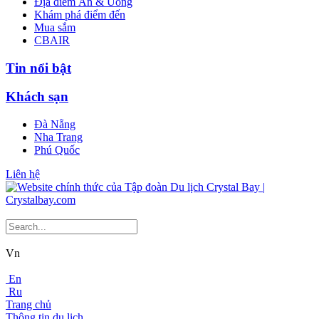
Địa điểm Ăn & Uống
Khám phá điểm đến
Mua sắm
CBAIR
Tin nổi bật
Khách sạn
Đà Nẵng
Nha Trang
Phú Quốc
Liên hệ
Vn
En
Ru
Trang chủ
Thông tin du lịch