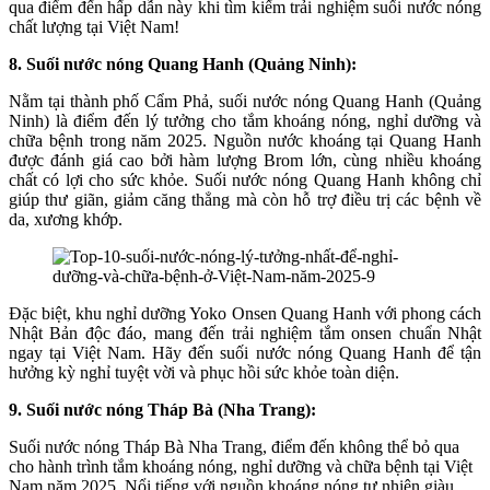
qua điểm đến hấp dẫn này khi tìm kiếm trải nghiệm suối nước nóng
chất lượng tại Việt Nam!
8. Suối nước nóng Quang Hanh (Quảng Ninh):
Nằm tại thành phố Cẩm Phả, suối nước nóng Quang Hanh (Quảng
Ninh) là điểm đến lý tưởng cho tắm khoáng nóng, nghỉ dưỡng và
chữa bệnh trong năm 2025. Nguồn nước khoáng tại Quang Hanh
được đánh giá cao bởi hàm lượng Brom lớn, cùng nhiều khoáng
chất có lợi cho sức khỏe. Suối nước nóng Quang Hanh không chỉ
giúp thư giãn, giảm căng thẳng mà còn hỗ trợ điều trị các bệnh về
da, xương khớp.
Đặc biệt, khu nghỉ dưỡng Yoko Onsen Quang Hanh với phong cách
Nhật Bản độc đáo, mang đến trải nghiệm tắm onsen chuẩn Nhật
ngay tại Việt Nam. Hãy đến suối nước nóng Quang Hanh để tận
hưởng kỳ nghỉ tuyệt vời và phục hồi sức khỏe toàn diện.
9. Suối nước nóng Tháp Bà (Nha Trang):
Suối nước nóng Tháp Bà Nha Trang, điểm đến không thể bỏ qua
cho hành trình tắm khoáng nóng, nghỉ dưỡng và chữa bệnh tại Việt
Nam năm 2025. Nổi tiếng với nguồn khoáng nóng tự nhiên giàu