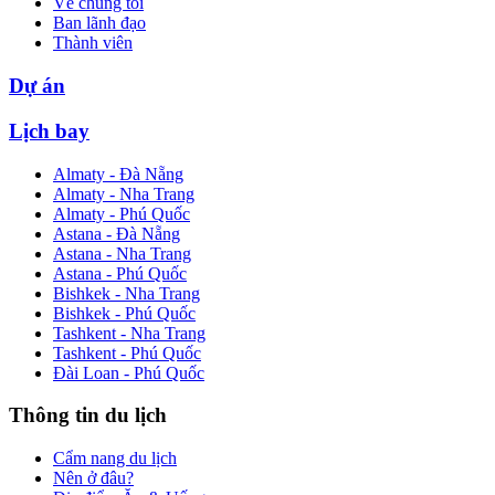
Về chúng tôi
Ban lãnh đạo
Thành viên
Dự án
Lịch bay
Almaty - Đà Nẵng
Almaty - Nha Trang
Almaty - Phú Quốc
Astana - Đà Nẵng
Astana - Nha Trang
Astana - Phú Quốc
Bishkek - Nha Trang
Bishkek - Phú Quốc
Tashkent - Nha Trang
Tashkent - Phú Quốc
Đài Loan - Phú Quốc
Thông tin du lịch
Cẩm nang du lịch
Nên ở đâu?