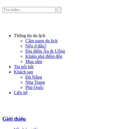
Thông tin du lịch
Cẩm nang du lịch
Nên ở đâu?
Địa điểm Ăn & Uống
Khám phá điểm đến
Mua sắm
Tin nổi bật
Khách sạn
Đà Nẵng
Nha Trang
Phú Quốc
Liên hệ
Giới thiệu