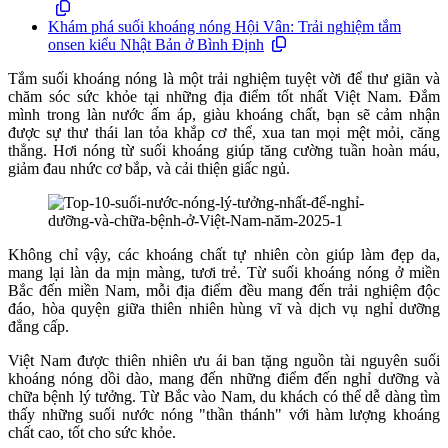
Khám phá suối khoáng nóng Hội Vân: Trải nghiệm tắm
onsen kiểu Nhật Bản ở Bình Định
Tắm suối khoáng nóng là một trải nghiệm tuyệt vời để thư giãn và
chăm sóc sức khỏe tại những địa điểm tốt nhất Việt Nam. Đắm
mình trong làn nước ấm áp, giàu khoáng chất, bạn sẽ cảm nhận
được sự thư thái lan tỏa khắp cơ thể, xua tan mọi mệt mỏi, căng
thẳng. Hơi nóng từ suối khoáng giúp tăng cường tuần hoàn máu,
giảm đau nhức cơ bắp, và cải thiện giấc ngủ.
Không chỉ vậy, các khoáng chất tự nhiên còn giúp làm đẹp da,
mang lại làn da mịn màng, tươi trẻ. Từ suối khoáng nóng ở miền
Bắc đến miền Nam, mỗi địa điểm đều mang đến trải nghiệm độc
đáo, hòa quyện giữa thiên nhiên hùng vĩ và dịch vụ nghỉ dưỡng
đẳng cấp.
Việt Nam được thiên nhiên ưu ái ban tặng nguồn tài nguyên suối
khoáng nóng dồi dào, mang đến những điểm đến nghỉ dưỡng và
chữa bệnh lý tưởng. Từ Bắc vào Nam, du khách có thể dễ dàng tìm
thấy những suối nước nóng "thần thánh" với hàm lượng khoáng
chất cao, tốt cho sức khỏe.