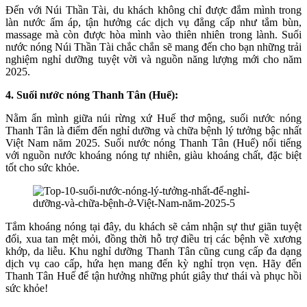
Đến với Núi Thần Tài, du khách không chỉ được đắm mình trong
làn nước ấm áp, tận hưởng các dịch vụ đẳng cấp như tắm bùn,
massage mà còn được hòa mình vào thiên nhiên trong lành. Suối
nước nóng Núi Thần Tài chắc chắn sẽ mang đến cho bạn những trải
nghiệm nghỉ dưỡng tuyệt vời và nguồn năng lượng mới cho năm
2025.
4. Suối nước nóng Thanh Tân (Huế):
Nằm ẩn mình giữa núi rừng xứ Huế thơ mộng, suối nước nóng
Thanh Tân là điểm đến nghỉ dưỡng và chữa bệnh lý tưởng bậc nhất
Việt Nam năm 2025. Suối nước nóng Thanh Tân (Huế) nổi tiếng
với nguồn nước khoáng nóng tự nhiên, giàu khoáng chất, đặc biệt
tốt cho sức khỏe.
Tắm khoáng nóng tại đây, du khách sẽ cảm nhận sự thư giãn tuyệt
đối, xua tan mệt mỏi, đồng thời hỗ trợ điều trị các bệnh về xương
khớp, da liễu. Khu nghỉ dưỡng Thanh Tân cũng cung cấp đa dạng
dịch vụ cao cấp, hứa hẹn mang đến kỳ nghỉ trọn vẹn. Hãy đến
Thanh Tân Huế để tận hưởng những phút giây thư thái và phục hồi
sức khỏe!