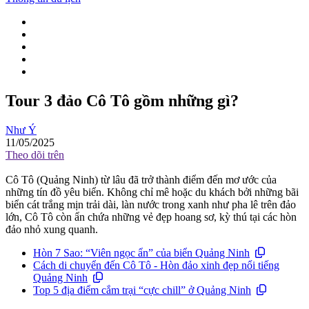
Tour 3 đảo Cô Tô gồm những gì?
Như Ý
11/05/2025
Theo dõi trên
Cô Tô (Quảng Ninh) từ lâu đã trở thành điểm đến mơ ước của
những tín đồ yêu biển. Không chỉ mê hoặc du khách bởi những bãi
biển cát trắng mịn trải dài, làn nước trong xanh như pha lê trên đảo
lớn, Cô Tô còn ẩn chứa những vẻ đẹp hoang sơ, kỳ thú tại các hòn
đảo nhỏ xung quanh.
Hòn 7 Sao: “Viên ngọc ẩn” của biển Quảng Ninh
Cách di chuyển đến Cô Tô - Hòn đảo xinh đẹp nổi tiếng
Quảng Ninh
Top 5 địa điểm cắm trại “cực chill” ở Quảng Ninh