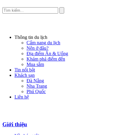
Thông tin du lịch
Cẩm nang du lịch
Nên ở đâu?
Địa điểm Ăn & Uống
Khám phá điểm đến
Mua sắm
Tin nổi bật
Khách sạn
Đà Nẵng
Nha Trang
Phú Quốc
Liên hệ
Giới thiệu