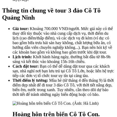
Thông tin chung về tour 3 đảo Cô Tô
Quảng Ninh
Giá tour:
Khoảng 700.000 VNĐ/người. Mức giá này có thể
thay đổi tùy thuộc vào nhà cung cấp dịch vụ, thời điểm du
lịch (cao điểm/thấp điểm), và các dịch vụ đi kèm (ví dụ: có
bao gồm bữa trưa hải sản hay không, chất lượng bữa ăn, có
hướng dẫn viên chuyên nghiệp không...). Bạn nên hỏi kỹ về
các khoản bao gồm và không bao gồm trước khi đặt tour.
Lịch trình:
Khởi hành hàng ngày, thường bắt đầu từ 8h-9h
sáng và kết thúc vào khoảng 15h-16h chiều.
Cách đặt tour:
Bạn có thể dễ dàng đặt tour qua các khách
sạn, nhà nghỉ nơi bạn lưu trú tại Cô Tô Lớn, hoặc liên hệ trực
tiếp các đơn vị tổ chức tour uy tín tại cảng tàu.
Thời điểm lý tưởng:
Mùa hè (từ tháng 4 đến tháng 9) là thời
điểm đẹp nhất để đi tour 3 đảo Cô Tô, với thời tiết nắng đẹp,
biển êm, nước trong xanh. Tuy nhiên, cần theo dõi dự báo
thời tiết để tránh những ngày biển động hoặc có bão.
Hoàng hôn trên biển Cô Tô Con.