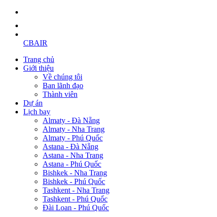
CBAIR
Trang chủ
Giới thiệu
Về chúng tôi
Ban lãnh đạo
Thành viên
Dự án
Lịch bay
Almaty - Đà Nẵng
Almaty - Nha Trang
Almaty - Phú Quốc
Astana - Đà Nẵng
Astana - Nha Trang
Astana - Phú Quốc
Bishkek - Nha Trang
Bishkek - Phú Quốc
Tashkent - Nha Trang
Tashkent - Phú Quốc
Đài Loan - Phú Quốc