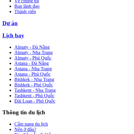
Về chúng tôi
Ban lãnh đạo
Thành viên
Dự án
Lịch bay
Almaty - Đà Nẵng
Almaty - Nha Trang
Almaty - Phú Quốc
Astana - Đà Nẵng
Astana - Nha Trang
Astana - Phú Quốc
Bishkek - Nha Trang
Bishkek - Phú Quốc
Tashkent - Nha Trang
Tashkent - Phú Quốc
Đài Loan - Phú Quốc
Thông tin du lịch
Cẩm nang du lịch
Nên ở đâu?