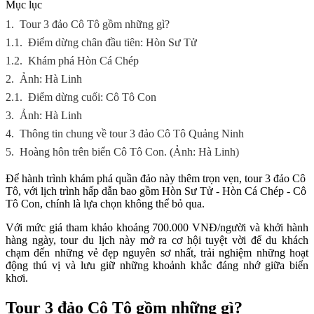
Mục lục
1.
Tour 3 đảo Cô Tô gồm những gì?
1.1.
Điểm dừng chân đầu tiên: Hòn Sư Tử
1.2.
Khám phá Hòn Cá Chép
2.
Ảnh: Hà Linh
2.1.
Điểm dừng cuối: Cô Tô Con
3.
Ảnh: Hà Linh
4.
Thông tin chung về tour 3 đảo Cô Tô Quảng Ninh
5.
Hoàng hôn trên biển Cô Tô Con. (Ảnh: Hà Linh)
Để hành trình khám phá quần đảo này thêm trọn vẹn, tour 3 đảo Cô
Tô, với lịch trình hấp dẫn bao gồm Hòn Sư Tử - Hòn Cá Chép - Cô
Tô Con, chính là lựa chọn không thể bỏ qua.
Với mức giá tham khảo khoảng 700.000 VNĐ/người và khởi hành
hàng ngày, tour du lịch này mở ra cơ hội tuyệt vời để du khách
chạm đến những vẻ đẹp nguyên sơ nhất, trải nghiệm những hoạt
động thú vị và lưu giữ những khoảnh khắc đáng nhớ giữa biển
khơi.
Tour 3 đảo Cô Tô gồm những gì?