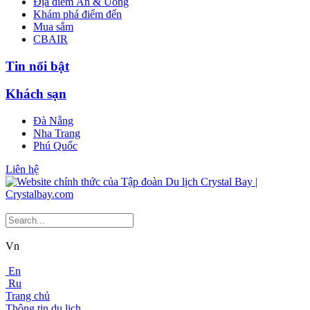
Địa điểm Ăn & Uống
Khám phá điểm đến
Mua sắm
CBAIR
Tin nổi bật
Khách sạn
Đà Nẵng
Nha Trang
Phú Quốc
Liên hệ
Vn
En
Ru
Trang chủ
Thông tin du lịch