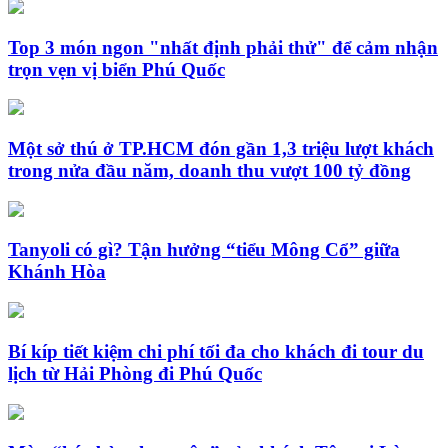
Top 3 món ngon "nhất định phải thử" để cảm nhận
trọn vẹn vị biển Phú Quốc
Một sở thú ở TP.HCM đón gần 1,3 triệu lượt khách
trong nửa đầu năm, doanh thu vượt 100 tỷ đồng
Tanyoli có gì? Tận hưởng “tiểu Mông Cổ” giữa
Khánh Hòa
Bí kíp tiết kiệm chi phí tối đa cho khách đi tour du
lịch từ Hải Phòng đi Phú Quốc