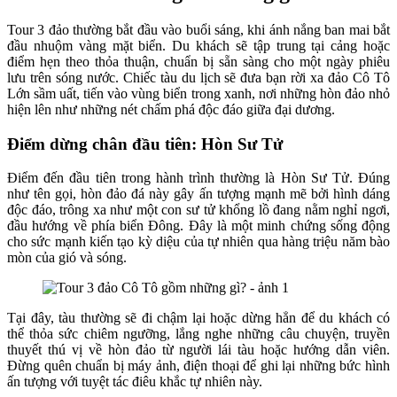
Tour 3 đảo thường bắt đầu vào buổi sáng, khi ánh nắng ban mai bắt
đầu nhuộm vàng mặt biển. Du khách sẽ tập trung tại cảng hoặc
điểm hẹn theo thỏa thuận, chuẩn bị sẵn sàng cho một ngày phiêu
lưu trên sóng nước. Chiếc tàu du lịch sẽ đưa bạn rời xa đảo Cô Tô
Lớn sầm uất, tiến vào vùng biển trong xanh, nơi những hòn đảo nhỏ
hiện lên như những nét chấm phá độc đáo giữa đại dương.
Điểm dừng chân đầu tiên: Hòn Sư Tử
Điểm đến đầu tiên trong hành trình thường là Hòn Sư Tử. Đúng
như tên gọi, hòn đảo đá này gây ấn tượng mạnh mẽ bởi hình dáng
độc đáo, trông xa như một con sư tử khổng lồ đang nằm nghỉ ngơi,
đầu hướng về phía biển Đông. Đây là một minh chứng sống động
cho sức mạnh kiến tạo kỳ diệu của tự nhiên qua hàng triệu năm bào
mòn của gió và sóng.
Tại đây, tàu thường sẽ đi chậm lại hoặc dừng hẳn để du khách có
thể thỏa sức chiêm ngưỡng, lắng nghe những câu chuyện, truyền
thuyết thú vị về hòn đảo từ người lái tàu hoặc hướng dẫn viên.
Đừng quên chuẩn bị máy ảnh, điện thoại để ghi lại những bức hình
ấn tượng với tuyệt tác điêu khắc tự nhiên này.