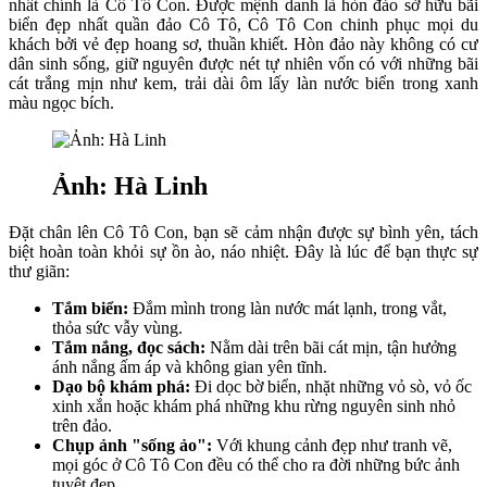
nhất chính là Cô Tô Con. Được mệnh danh là hòn đảo sở hữu bãi
biển đẹp nhất quần đảo Cô Tô, Cô Tô Con chinh phục mọi du
khách bởi vẻ đẹp hoang sơ, thuần khiết. Hòn đảo này không có cư
dân sinh sống, giữ nguyên được nét tự nhiên vốn có với những bãi
cát trắng mịn như kem, trải dài ôm lấy làn nước biển trong xanh
màu ngọc bích.
Ảnh: Hà Linh
Đặt chân lên Cô Tô Con, bạn sẽ cảm nhận được sự bình yên, tách
biệt hoàn toàn khỏi sự ồn ào, náo nhiệt. Đây là lúc để bạn thực sự
thư giãn:
Tắm biển:
Đắm mình trong làn nước mát lạnh, trong vắt,
thỏa sức vẫy vùng.
Tắm nắng, đọc sách:
Nằm dài trên bãi cát mịn, tận hưởng
ánh nắng ấm áp và không gian yên tĩnh.
Dạo bộ khám phá:
Đi dọc bờ biển, nhặt những vỏ sò, vỏ ốc
xinh xắn hoặc khám phá những khu rừng nguyên sinh nhỏ
trên đảo.
Chụp ảnh "sống ảo":
Với khung cảnh đẹp như tranh vẽ,
mọi góc ở Cô Tô Con đều có thể cho ra đời những bức ảnh
tuyệt đẹp.