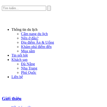
Thông tin du lịch
Cẩm nang du lịch
Nên ở đâu?
Địa điểm Ăn & Uống
Khám phá điểm đến
Mua sắm
Tin nổi bật
Khách sạn
Đà Nẵng
Nha Trang
Phú Quốc
Liên hệ
Giới thiệu