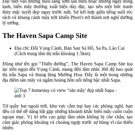
Đặc biệt vào những buổi sáng sớm sau mưa hoặc những ngày đông
lạnh, biển mây thường xuất hiện dày đặc, tạo nên một bức tranh
thủy mặc tuyệt đẹp ngay trước mắt. Sự kết hợp giữa tiếng suối róc
rách và khung cảnh mây trời khiến Phori's trở thành nơi nghỉ dưỡng
lý tưởng.
The Haven Sapa Camp Site
Địa chỉ: Đồi Vọng Cảnh, Bản San Sả Hồ, Sa Pa, Lào Cai
(Cách trung tâm thị trấn khoảng 1.5km).
Đúng như tên gọi "Thiên đường", The Haven Sapa Camp Site tọa
lạc trên ngọn đồi Vọng Cảnh, mang đến tầm nhìn 360 độ bao quát
thị trấn Sapa và thung lũng Mường Hoa. Đây là một trong những
địa điểm săn mây và ngắm hoàng hôn nổi tiếng bậc nhất Sapa.
Từ quầy bar ngoài trời, khu vực cắm trại hay các phòng nghỉ, bạn
đều có thể dễ dàng bắt gặp những khoảnh khắc biển mây cuồn cuộn
ngoạn mục. Vị trí trên cao giúp tầm nhìn không bị che chắn, tạo
cảm giác phóng khoáng và choáng ngợp trước sự hùng vĩ của thiên
nhiên.