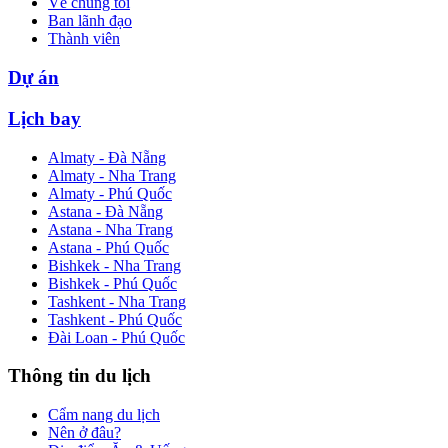
Về chúng tôi
Ban lãnh đạo
Thành viên
Dự án
Lịch bay
Almaty - Đà Nẵng
Almaty - Nha Trang
Almaty - Phú Quốc
Astana - Đà Nẵng
Astana - Nha Trang
Astana - Phú Quốc
Bishkek - Nha Trang
Bishkek - Phú Quốc
Tashkent - Nha Trang
Tashkent - Phú Quốc
Đài Loan - Phú Quốc
Thông tin du lịch
Cẩm nang du lịch
Nên ở đâu?