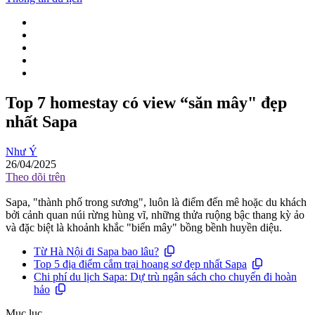
Top 7 homestay có view “săn mây" đẹp
nhất Sapa
Như Ý
26/04/2025
Theo dõi trên
Sapa, "thành phố trong sương", luôn là điểm đến mê hoặc du khách
bởi cảnh quan núi rừng hùng vĩ, những thửa ruộng bậc thang kỳ ảo
và đặc biệt là khoảnh khắc "biển mây" bồng bềnh huyền diệu.
Từ Hà Nội đi Sapa bao lâu?
Top 5 địa điểm cắm trại hoang sơ đẹp nhất Sapa
Chi phí du lịch Sapa: Dự trù ngân sách cho chuyến đi hoàn
hảo
Mục lục