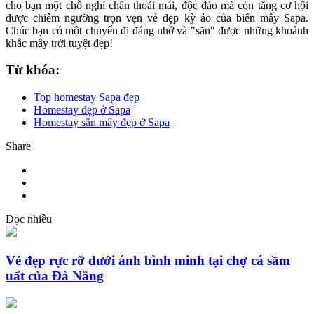
cho bạn một chỗ nghỉ chân thoải mái, độc đáo mà còn tăng cơ hội
được chiêm ngưỡng trọn vẹn vẻ đẹp kỳ ảo của biển mây Sapa.
Chúc bạn có một chuyến đi đáng nhớ và "săn" được những khoảnh
khắc mây trời tuyệt đẹp!
Từ khóa:
Top homestay Sapa đẹp
Homestay đẹp ở Sapa
Homestay săn mây đẹp ở Sapa
Share
Đọc nhiều
Vẻ đẹp rực rỡ dưới ánh bình minh tại chợ cá sầm
uất của Đà Nẵng