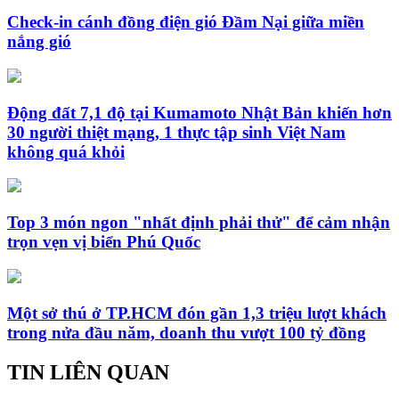
Check-in cánh đồng điện gió Đầm Nại giữa miền
nắng gió
Động đất 7,1 độ tại Kumamoto Nhật Bản khiến hơn
30 người thiệt mạng, 1 thực tập sinh Việt Nam
không quá khỏi
Top 3 món ngon "nhất định phải thử" để cảm nhận
trọn vẹn vị biển Phú Quốc
Một sở thú ở TP.HCM đón gần 1,3 triệu lượt khách
trong nửa đầu năm, doanh thu vượt 100 tỷ đồng
TIN LIÊN QUAN