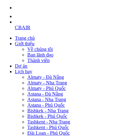
CBAIR
Trang chủ
Giới thiệu
Về chúng tôi
Ban lãnh đạo
Thành viên
Dự án
Lịch bay
Almaty - Đà Nẵng
Almaty - Nha Trang
Almaty - Phú Quốc
Astana - Đà Nẵng
Astana - Nha Trang
Astana - Phú Quốc
Bishkek - Nha Trang
Bishkek - Phú Quốc
Tashkent - Nha Trang
Tashkent - Phú Quốc
Đài Loan - Phú Quốc