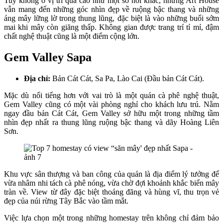
Tuy không ở vị trí quá cao như một số nơi khác, nhưng Art House
vẫn mang đến những góc nhìn đẹp về ruộng bậc thang và những
áng mây lững lờ trong thung lũng, đặc biệt là vào những buổi sớm
mai khi mây còn giăng thấp. Không gian được trang trí tỉ mỉ, đậm
chất nghệ thuật cũng là một điểm cộng lớn.
Gem Valley Sapa
Địa chỉ:
Bản Cát Cát, Sa Pa, Lào Cai (Đầu bản Cát Cát).
Mặc dù nổi tiếng hơn với vai trò là một quán cà phê nghệ thuật,
Gem Valley cũng có một vài phòng nghỉ cho khách lưu trú. Nằm
ngay đầu bản Cát Cát, Gem Valley sở hữu một trong những tầm
nhìn đẹp nhất ra thung lũng ruộng bậc thang và dãy Hoàng Liên
Sơn.
Khu vực sân thượng và ban công của quán là địa điểm lý tưởng để
vừa nhâm nhi tách cà phê nóng, vừa chờ đợi khoảnh khắc biển mây
tràn về. View từ đây đặc biệt thoáng đãng và hùng vĩ, thu trọn vẻ
đẹp của núi rừng Tây Bắc vào tầm mắt.
Việc lựa chọn một trong những homestay trên không chỉ đảm bảo