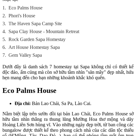
1.
Eco Palms House
2.
Phori's House
3.
The Haven Sapa Camp Site
4.
Sapa Clay House - Mountain Retreat
5.
Rock Garden Sapa Homestay
6.
Art House Homestay Sapa
7.
Gem Valley Sapa
Dưới đây là danh sách 7 homestay tại Sapa không chỉ có thiết kế
độc đáo, ấm cúng mà còn sở hữu tầm nhìn "săn mây" đẹp nhất, hứa
hẹn mang đến cho bạn những khoảnh khắc khó quên.
Eco Palms House
Địa chỉ:
Bản Lao Chải, Sa Pa, Lào Cai.
Nằm biệt lập trên sườn đồi tại bản Lao Chải, Eco Palms House sở
hữu tầm nhìn thẳng ra thung lũng Mường Hoa thơ mộng và dãy
Hoàng Liên Sơn hùng vĩ. Vào những ngày đẹp trời, từ ban công các
bungalow được thiết kế theo phong cách nhà của các dân tộc thiểu
số (H'Mông, Tày, Dao Đỏ...), bạn có thể phóng tầm mắt ôm trọn