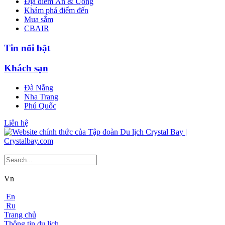
Địa điểm Ăn & Uống
Khám phá điểm đến
Mua sắm
CBAIR
Tin nổi bật
Khách sạn
Đà Nẵng
Nha Trang
Phú Quốc
Liên hệ
Vn
En
Ru
Trang chủ
Thông tin du lịch