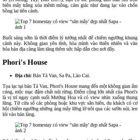
biển mây trắng xóa mênh mông, cảm giác như đang lạc vào chốn
bồng lai tiên cảnh.
Buổi sáng sớm là thời điểm lý tưởng nhất để chiêm ngưỡng khung
cảnh này. Không gian yên tĩnh, hòa mình vào thiên nhiên và văn
hóa bản địa càng làm tăng thêm sức hấp dẫn cho nơi đây.
Phori's House
Địa chỉ:
Bản Tả Van, Sa Pa, Lào Cai.
Tọa lạc tại bản Tả Van, Phori's House mang đến một không gian ấm
cúng, mộc mạc đậm chất núi rừng. Điểm cộng lớn nhất của Phori's
là vị trí ngay cạnh suối Mường Hoa và có view nhìn xuống thung
lũng. Từ cửa sổ các phòng hoặc khu vực sân hiên, du khách có cơ
hội chiêm ngưỡng những áng mây lững lờ trôi qua các sườn núi, len
lỏi vào bản làng.