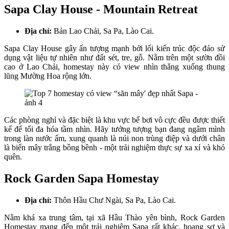
Sapa Clay House - Mountain Retreat
Địa chỉ:
Bản Lao Chải, Sa Pa, Lào Cai.
Sapa Clay House gây ấn tượng mạnh bởi lối kiến trúc độc đáo sử
dụng vật liệu tự nhiên như đất sét, tre, gỗ. Nằm trên một sườn đồi
cao ở Lao Chải, homestay này có view nhìn thẳng xuống thung
lũng Mường Hoa rộng lớn.
Các phòng nghỉ và đặc biệt là khu vực bể bơi vô cực đều được thiết
kế để tối đa hóa tầm nhìn. Hãy tưởng tượng bạn đang ngâm mình
trong làn nước ấm, xung quanh là núi non trùng điệp và dưới chân
là biển mây trắng bồng bềnh - một trải nghiệm thực sự xa xỉ và khó
quên.
Rock Garden Sapa Homestay
Địa chỉ:
Thôn Hầu Chư Ngài, Sa Pa, Lào Cai.
Nằm khá xa trung tâm, tại xã Hầu Thào yên bình, Rock Garden
Homestay mang đến một trải nghiệm Sapa rất khác, hoang sơ và