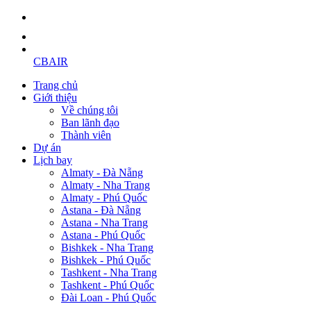
CBAIR
Trang chủ
Giới thiệu
Về chúng tôi
Ban lãnh đạo
Thành viên
Dự án
Lịch bay
Almaty - Đà Nẵng
Almaty - Nha Trang
Almaty - Phú Quốc
Astana - Đà Nẵng
Astana - Nha Trang
Astana - Phú Quốc
Bishkek - Nha Trang
Bishkek - Phú Quốc
Tashkent - Nha Trang
Tashkent - Phú Quốc
Đài Loan - Phú Quốc