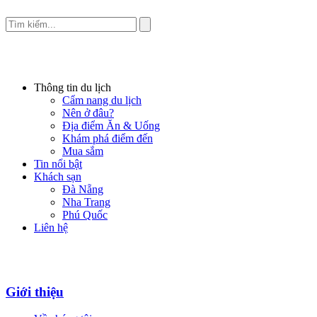
Thông tin du lịch
Cẩm nang du lịch
Nên ở đâu?
Địa điểm Ăn & Uống
Khám phá điểm đến
Mua sắm
Tin nổi bật
Khách sạn
Đà Nẵng
Nha Trang
Phú Quốc
Liên hệ
Giới thiệu