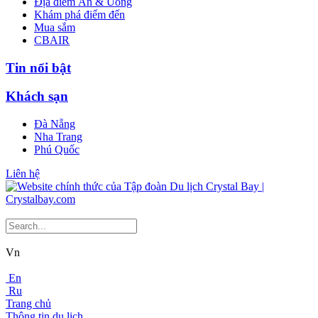
Địa điểm Ăn & Uống
Khám phá điểm đến
Mua sắm
CBAIR
Tin nổi bật
Khách sạn
Đà Nẵng
Nha Trang
Phú Quốc
Liên hệ
Vn
En
Ru
Trang chủ
Thông tin du lịch