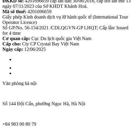
ĐKKD số:
4201696659 cấp lần đầu 30/06/2016, cấp đổi lần thứ 13
ngày 07/11/2023 của Sở KHDT Khánh Hoà.
Mã số thuế:
4201696659
Giấy phép Kinh doanh dịch vụ lữ hành quốc tế (International Tour
Operator Licence)
Số GP/No. 56-154/2021 /CDLQGVN-GP LHQT; Cấp lần/ Issued
for 4 time
Cơ quan cấp:
Cục Du lịch quốc gia Việt Nam
Cấp cho:
Cty CP Crystal Bay Việt Nam
Ngày cấp:
12/06/2025
Văn phòng hà nội
Số 144 Đội Cấn, phường Ngọc Hà, Hà Nội
+84 983 00 80 79