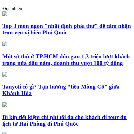
Đọc nhiều
Top 3 món ngon "nhất định phải thử" để cảm nhận
trọn vẹn vị biển Phú Quốc
Một sở thú ở TP.HCM đón gần 1,3 triệu lượt khách
trong nửa đầu năm, doanh thu vượt 100 tỷ đồng
Tanyoli có gì? Tận hưởng “tiểu Mông Cổ” giữa
Khánh Hòa
Bí kíp tiết kiệm chi phí tối đa cho khách đi tour du
lịch từ Hải Phòng đi Phú Quốc