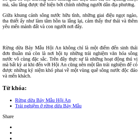
mà, sâu lắng được thể hiện bởi chính những người dân địa phương.
Giữa khung cảnh sông nước hữu tình, những giai điệu ngọt ngào,
tha thiết ấy như làm tâm hồn ta lắng lại, cảm thấy thư thái và thêm
yêu mến mảnh đất và con người nơi đây.
Rừng dừa Bảy Mẫu Hội An không chỉ là một điểm đến sinh thái
đơn thuần mà còn là nơi hội tụ những trải nghiệm văn hóa sông
nước vô cùng đặc sắc. Trên đây thực sự là những hoạt động thú vị
mà bất kỳ ai khi đến với Hội An cũng nên một lần trải nghiệm để có
được những kỷ niệm khó phai về một vùng quê sông nước độc đáo
và mến khách.
Từ khóa:
Rừng dừa Bảy Mẫu Hội An
Trải nghiệm ở rừng dừa Bảy Mẫu
Share