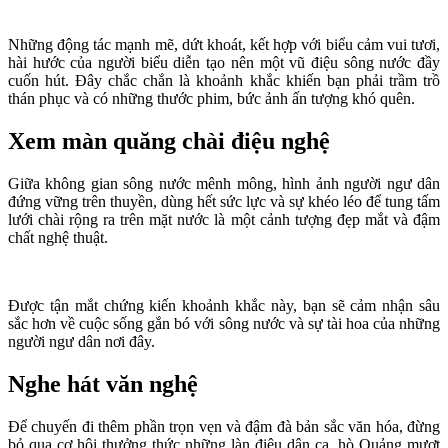
Những động tác mạnh mẽ, dứt khoát, kết hợp với biểu cảm vui tươi,
hài hước của người biểu diễn tạo nên một vũ điệu sông nước đầy
cuốn hút. Đây chắc chắn là khoảnh khắc khiến bạn phải trầm trồ
thán phục và có những thước phim, bức ảnh ấn tượng khó quên.
Xem màn quăng chài điệu nghệ
Giữa không gian sông nước mênh mông, hình ảnh người ngư dân
đứng vững trên thuyền, dùng hết sức lực và sự khéo léo để tung tấm
lưới chài rộng ra trên mặt nước là một cảnh tượng đẹp mắt và đậm
chất nghệ thuật.
Được tận mắt chứng kiến khoảnh khắc này, bạn sẽ cảm nhận sâu
sắc hơn về cuộc sống gắn bó với sông nước và sự tài hoa của những
người ngư dân nơi đây.
Nghe hát văn nghệ
Để chuyến đi thêm phần trọn vẹn và đậm đà bản sắc văn hóa, đừng
bỏ qua cơ hội thưởng thức những làn điệu dân ca, hò Quảng mượt