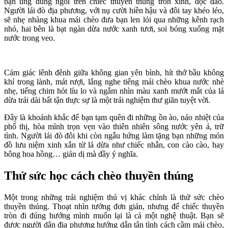
bạn ung dung ngồi trên chiếc thuyền thúng tròn xinh, độc đáo.
Người lái đò địa phương, với nụ cười hiền hậu và đôi tay khéo léo,
sẽ nhẹ nhàng khua mái chèo đưa bạn len lỏi qua những kênh rạch
nhỏ, hai bên là bạt ngàn dừa nước xanh tươi, soi bóng xuống mặt
nước trong veo.
Cảm giác lênh đênh giữa không gian yên bình, hít thở bầu không
khí trong lành, mát rượi, lắng nghe tiếng mái chèo khua nước nhè
nhẹ, tiếng chim hót líu lo và ngắm nhìn màu xanh mướt mắt của lá
dừa trải dài bất tận thực sự là một trải nghiệm thư giãn tuyệt vời.
Đây là khoảnh khắc để bạn tạm quên đi những ồn ào, náo nhiệt của
phố thị, hòa mình trọn vẹn vào thiên nhiên sông nước yên ả, trữ
tình. Người lái đò đôi khi còn ngẫu hứng làm tặng bạn những món
đồ lưu niệm xinh xắn từ lá dừa như chiếc nhẫn, con cào cào, hay
bông hoa hồng… giản dị mà đầy ý nghĩa.
Thử sức học cách chèo thuyền thúng
Một trong những trải nghiệm thú vị khác chính là thử sức chèo
thuyền thúng. Thoạt nhìn tưởng đơn giản, nhưng để chiếc thuyền
tròn đi đúng hướng mình muốn lại là cả một nghệ thuật. Bạn sẽ
được người dân địa phương hướng dẫn tận tình cách cầm mái chèo,