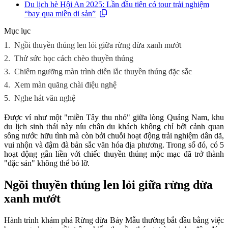
Du lịch hè Hội An 2025: Lần đầu tiên có tour trải nghiệm
“bay qua miền di sản”
Mục lục
1.
Ngồi thuyền thúng len lỏi giữa rừng dừa xanh mướt
2.
Thử sức học cách chèo thuyền thúng
3.
Chiêm ngưỡng màn trình diễn lắc thuyền thúng đặc sắc
4.
Xem màn quăng chài điệu nghệ
5.
Nghe hát văn nghệ
Được ví như một "miền Tây thu nhỏ" giữa lòng Quảng Nam, khu
du lịch sinh thái này níu chân du khách không chỉ bởi cảnh quan
sông nước hữu tình mà còn bởi chuỗi hoạt động trải nghiệm dân dã,
vui nhộn và đậm đà bản sắc văn hóa địa phương. Trong số đó, có 5
hoạt động gắn liền với chiếc thuyền thúng mộc mạc đã trở thành
"đặc sản" không thể bỏ lỡ.
Ngồi thuyền thúng len lỏi giữa rừng dừa
xanh mướt
Hành trình khám phá Rừng dừa Bảy Mẫu thường bắt đầu bằng việc