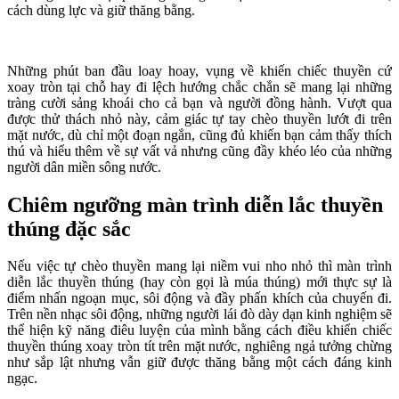
cách dùng lực và giữ thăng bằng.
Những phút ban đầu loay hoay, vụng về khiến chiếc thuyền cứ
xoay tròn tại chỗ hay đi lệch hướng chắc chắn sẽ mang lại những
tràng cười sảng khoái cho cả bạn và người đồng hành. Vượt qua
được thử thách nhỏ này, cảm giác tự tay chèo thuyền lướt đi trên
mặt nước, dù chỉ một đoạn ngắn, cũng đủ khiến bạn cảm thấy thích
thú và hiểu thêm về sự vất vả nhưng cũng đầy khéo léo của những
người dân miền sông nước.
Chiêm ngưỡng màn trình diễn lắc thuyền
thúng đặc sắc
Nếu việc tự chèo thuyền mang lại niềm vui nho nhỏ thì màn trình
diễn lắc thuyền thúng (hay còn gọi là múa thúng) mới thực sự là
điểm nhấn ngoạn mục, sôi động và đầy phấn khích của chuyến đi.
Trên nền nhạc sôi động, những người lái đò dày dạn kinh nghiệm sẽ
thể hiện kỹ năng điêu luyện của mình bằng cách điều khiển chiếc
thuyền thúng xoay tròn tít trên mặt nước, nghiêng ngả tưởng chừng
như sắp lật nhưng vẫn giữ được thăng bằng một cách đáng kinh
ngạc.