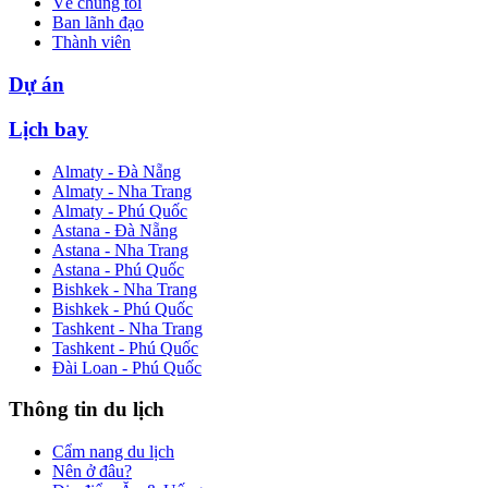
Về chúng tôi
Ban lãnh đạo
Thành viên
Dự án
Lịch bay
Almaty - Đà Nẵng
Almaty - Nha Trang
Almaty - Phú Quốc
Astana - Đà Nẵng
Astana - Nha Trang
Astana - Phú Quốc
Bishkek - Nha Trang
Bishkek - Phú Quốc
Tashkent - Nha Trang
Tashkent - Phú Quốc
Đài Loan - Phú Quốc
Thông tin du lịch
Cẩm nang du lịch
Nên ở đâu?