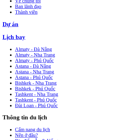
Về chúng tôi
Ban lãnh đạo
Thành viên
Dự án
Lịch bay
Almaty - Đà Nẵng
Almaty - Nha Trang
Almaty - Phú Quốc
Astana - Đà Nẵng
Astana - Nha Trang
Astana - Phú Quốc
Bishkek - Nha Trang
Bishkek - Phú Quốc
Tashkent - Nha Trang
Tashkent - Phú Quốc
Đài Loan - Phú Quốc
Thông tin du lịch
Cẩm nang du lịch
Nên ở đâu?