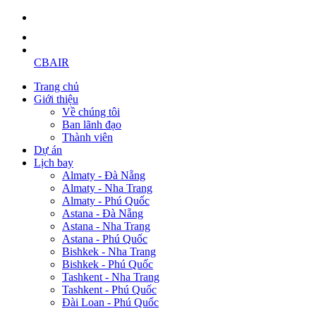
CBAIR
Trang chủ
Giới thiệu
Về chúng tôi
Ban lãnh đạo
Thành viên
Dự án
Lịch bay
Almaty - Đà Nẵng
Almaty - Nha Trang
Almaty - Phú Quốc
Astana - Đà Nẵng
Astana - Nha Trang
Astana - Phú Quốc
Bishkek - Nha Trang
Bishkek - Phú Quốc
Tashkent - Nha Trang
Tashkent - Phú Quốc
Đài Loan - Phú Quốc