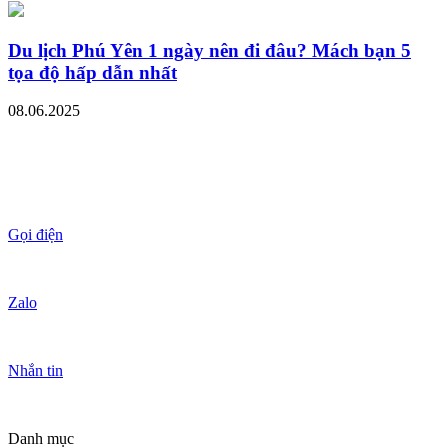
Du lịch Phú Yên 1 ngày nên đi đâu? Mách bạn 5
tọa độ hấp dẫn nhất
08.06.2025
Gọi điện
Zalo
Nhắn tin
Danh mục