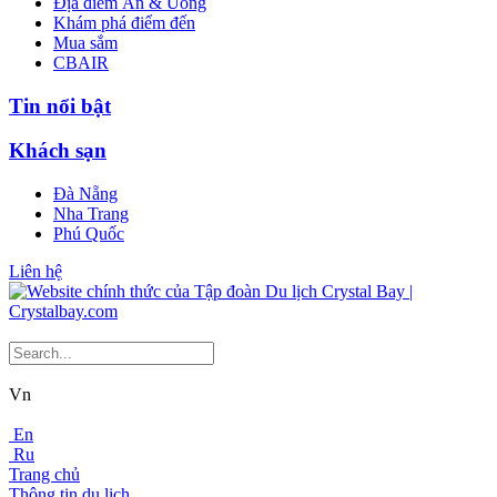
Địa điểm Ăn & Uống
Khám phá điểm đến
Mua sắm
CBAIR
Tin nổi bật
Khách sạn
Đà Nẵng
Nha Trang
Phú Quốc
Liên hệ
Vn
En
Ru
Trang chủ
Thông tin du lịch