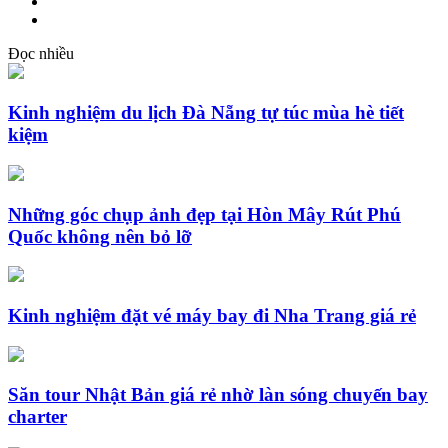
Đọc nhiều
Kinh nghiệm du lịch Đà Nẵng tự túc mùa hè tiết
kiệm
Những góc chụp ảnh đẹp tại Hòn Mây Rút Phú
Quốc không nên bỏ lỡ
Kinh nghiệm đặt vé máy bay đi Nha Trang giá rẻ
Săn tour Nhật Bản giá rẻ nhờ làn sóng chuyến bay
charter