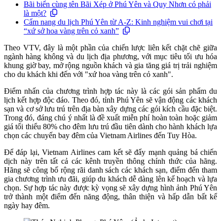
Bãi biển cùng tên Bãi Xép ở Phú Yên và Quy Nhơn có phải
là một?
Cẩm nang du lịch Phú Yên từ A-Z: Kinh nghiệm vui chơi tại
“xứ sở hoa vàng trên cỏ xanh”
Theo VTV, đây là một phần của chiến lược liên kết chặt chẽ giữa
ngành hàng không và du lịch địa phương, với mục tiêu tối ưu hóa
khung giờ bay, mở rộng nguồn khách và gia tăng giá trị trải nghiệm
cho du khách khi đến với "xứ hoa vàng trên cỏ xanh".
Điểm nhấn của chương trình hợp tác này là các gói sản phẩm du
lịch kết hợp độc đáo. Theo đó, tỉnh Phú Yên sẽ vận động các khách
sạn và cơ sở lưu trú trên địa bàn xây dựng các gói kích cầu đặc biệt.
Trong đó, đáng chú ý nhất là đề xuất miễn phí hoàn toàn hoặc giảm
giá tối thiểu 80% cho đêm lưu trú đầu tiên dành cho hành khách lựa
chọn các chuyến bay đêm của Vietnam Airlines đến Tuy Hòa.
Để đáp lại, Vietnam Airlines cam kết sẽ đẩy mạnh quảng bá chiến
dịch này trên tất cả các kênh truyền thông chính thức của hãng.
Hãng sẽ công bố rộng rãi danh sách các khách sạn, điểm đến tham
gia chương trình ưu đãi, giúp du khách dễ dàng lên kế hoạch và lựa
chọn. Sự hợp tác này được kỳ vọng sẽ xây dựng hình ảnh Phú Yên
trở thành một điểm đến năng động, thân thiện và hấp dẫn bất kể
ngày hay đêm.