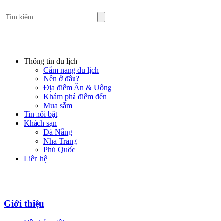
Thông tin du lịch
Cẩm nang du lịch
Nên ở đâu?
Địa điểm Ăn & Uống
Khám phá điểm đến
Mua sắm
Tin nổi bật
Khách sạn
Đà Nẵng
Nha Trang
Phú Quốc
Liên hệ
Giới thiệu