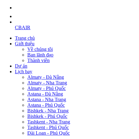
CBAIR
Trang chủ
Giới thiệu
Về chúng tôi
Ban lãnh đạo
Thành viên
Dự án
Lịch bay
Almaty - Đà Nẵng
Almaty - Nha Trang
Almaty - Phú Quốc
Astana - Đà Nẵng
Astana - Nha Trang
Astana - Phú Quốc
Bishkek - Nha Trang
Bishkek - Phú Quốc
Tashkent - Nha Trang
Tashkent - Phú Quốc
Đài Loan - Phú Quốc