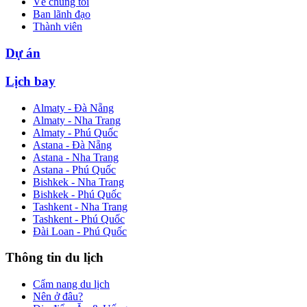
Về chúng tôi
Ban lãnh đạo
Thành viên
Dự án
Lịch bay
Almaty - Đà Nẵng
Almaty - Nha Trang
Almaty - Phú Quốc
Astana - Đà Nẵng
Astana - Nha Trang
Astana - Phú Quốc
Bishkek - Nha Trang
Bishkek - Phú Quốc
Tashkent - Nha Trang
Tashkent - Phú Quốc
Đài Loan - Phú Quốc
Thông tin du lịch
Cẩm nang du lịch
Nên ở đâu?