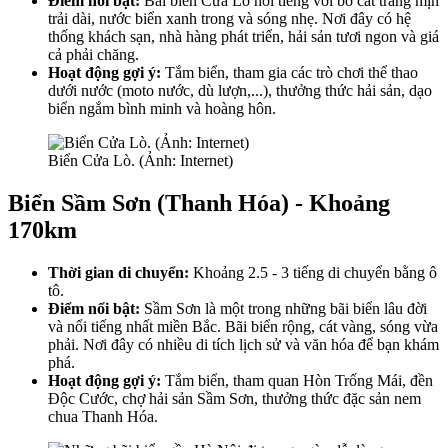
Điểm nổi bật:
Bãi biển Cửa Lò nổi tiếng với bờ cát trắng mịn
trải dài, nước biển xanh trong và sóng nhẹ. Nơi đây có hệ
thống khách sạn, nhà hàng phát triển, hải sản tươi ngon và giá
cả phải chăng.
Hoạt động gợi ý:
Tắm biển, tham gia các trò chơi thể thao
dưới nước (moto nước, dù lượn,...), thưởng thức hải sản, dạo
biển ngắm bình minh và hoàng hôn.
Biển Cửa Lò. (Ảnh: Internet)
Biển Sầm Sơn (Thanh Hóa) - Khoảng
170km
Thời gian di chuyển:
Khoảng 2.5 - 3 tiếng di chuyển bằng ô
tô.
Điểm nổi bật:
Sầm Sơn là một trong những bãi biển lâu đời
và nổi tiếng nhất miền Bắc. Bãi biển rộng, cát vàng, sóng vừa
phải. Nơi đây có nhiều di tích lịch sử và văn hóa để bạn khám
phá.
Hoạt động gợi ý:
Tắm biển, tham quan Hòn Trống Mái, đền
Độc Cước, chợ hải sản Sầm Sơn, thưởng thức đặc sản nem
chua Thanh Hóa.