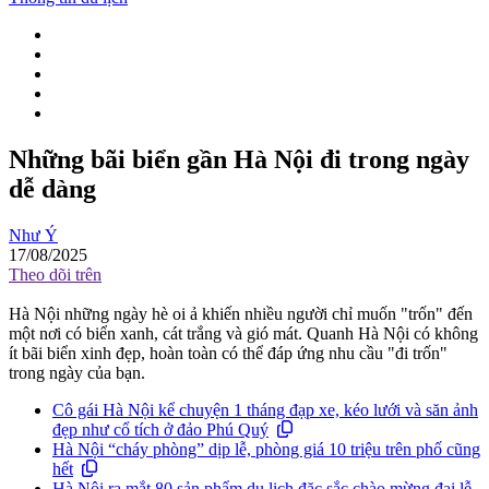
Những bãi biển gần Hà Nội đi trong ngày
dễ dàng
Như Ý
17/08/2025
Theo dõi trên
Hà Nội những ngày hè oi ả khiến nhiều người chỉ muốn "trốn" đến
một nơi có biển xanh, cát trắng và gió mát. Quanh Hà Nội có không
ít bãi biển xinh đẹp, hoàn toàn có thể đáp ứng nhu cầu "đi trốn"
trong ngày của bạn.
Cô gái Hà Nội kể chuyện 1 tháng đạp xe, kéo lưới và săn ảnh
đẹp như cổ tích ở đảo Phú Quý
Hà Nội “cháy phòng” dịp lễ, phòng giá 10 triệu trên phố cũng
hết
Hà Nội ra mắt 80 sản phẩm du lịch đặc sắc chào mừng đại lễ