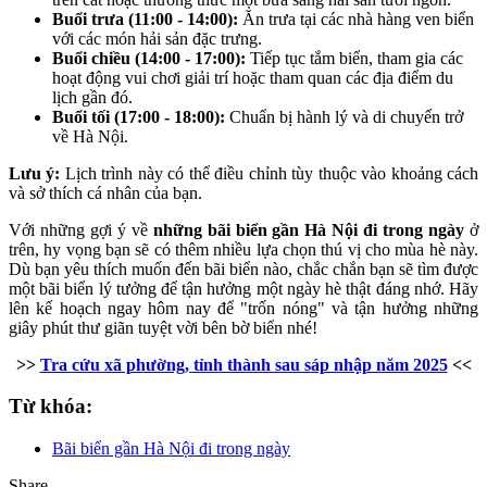
Buổi trưa (11:00 - 14:00):
Ăn trưa tại các nhà hàng ven biển
với các món hải sản đặc trưng.
Buổi chiều (14:00 - 17:00):
Tiếp tục tắm biển, tham gia các
hoạt động vui chơi giải trí hoặc tham quan các địa điểm du
lịch gần đó.
Buổi tối (17:00 - 18:00):
Chuẩn bị hành lý và di chuyển trở
về Hà Nội.
Lưu ý:
Lịch trình này có thể điều chỉnh tùy thuộc vào khoảng cách
và sở thích cá nhân của bạn.
Với những gợi ý về
những bãi biển gần Hà Nội đi trong ngày
ở
trên, hy vọng bạn sẽ có thêm nhiều lựa chọn thú vị cho mùa hè này.
Dù bạn yêu thích muốn đến bãi biển nào, chắc chắn bạn sẽ tìm được
một bãi biển lý tưởng để tận hưởng một ngày hè thật đáng nhớ. Hãy
lên kế hoạch ngay hôm nay để "trốn nóng" và tận hưởng những
giây phút thư giãn tuyệt vời bên bờ biển nhé!
>>
Tra cứu xã phường, tỉnh thành sau sáp nhập năm 2025
<<
Từ khóa:
Bãi biển gần Hà Nội đi trong ngày
Share