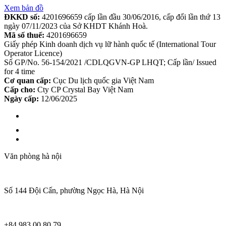
Xem bản đồ
ĐKKD số:
4201696659 cấp lần đầu 30/06/2016, cấp đổi lần thứ 13
ngày 07/11/2023 của Sở KHDT Khánh Hoà.
Mã số thuế:
4201696659
Giấy phép Kinh doanh dịch vụ lữ hành quốc tế (International Tour
Operator Licence)
Số GP/No. 56-154/2021 /CDLQGVN-GP LHQT; Cấp lần/ Issued
for 4 time
Cơ quan cấp:
Cục Du lịch quốc gia Việt Nam
Cấp cho:
Cty CP Crystal Bay Việt Nam
Ngày cấp:
12/06/2025
Văn phòng hà nội
Số 144 Đội Cấn, phường Ngọc Hà, Hà Nội
+84 983 00 80 79