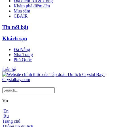
Địa điểm Ăn & Uống
Khám phá điểm đến
Mua sắm
CBAIR
Tin nổi bật
Khách sạn
Đà Nẵng
Nha Trang
Phú Quốc
Liên hệ
Vn
En
Ru
Trang chủ
Thông tin du lịch