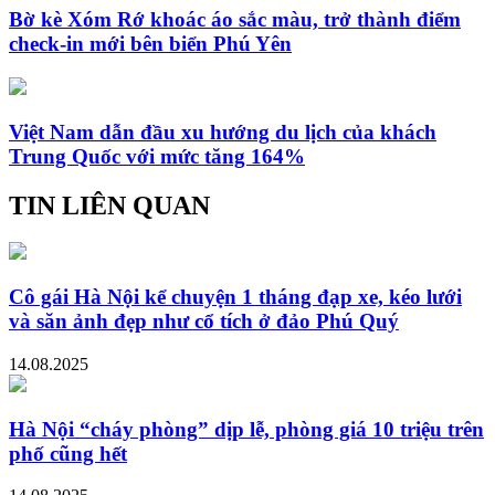
Bờ kè Xóm Rớ khoác áo sắc màu, trở thành điểm
check-in mới bên biển Phú Yên
Việt Nam dẫn đầu xu hướng du lịch của khách
Trung Quốc với mức tăng 164%
TIN LIÊN QUAN
Cô gái Hà Nội kể chuyện 1 tháng đạp xe, kéo lưới
và săn ảnh đẹp như cổ tích ở đảo Phú Quý
14.08.2025
Hà Nội “cháy phòng” dịp lễ, phòng giá 10 triệu trên
phố cũng hết