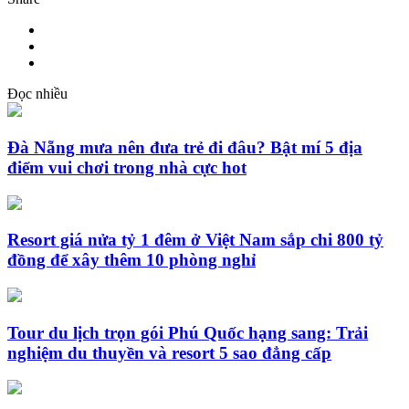
Đọc nhiều
Đà Nẵng mưa nên đưa trẻ đi đâu? Bật mí 5 địa
điểm vui chơi trong nhà cực hot
Resort giá nửa tỷ 1 đêm ở Việt Nam sắp chi 800 tỷ
đồng để xây thêm 10 phòng nghỉ
Tour du lịch trọn gói Phú Quốc hạng sang: Trải
nghiệm du thuyền và resort 5 sao đẳng cấp