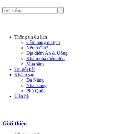
Thông tin du lịch
Cẩm nang du lịch
Nên ở đâu?
Địa điểm Ăn & Uống
Khám phá điểm đến
Mua sắm
Tin nổi bật
Khách sạn
Đà Nẵng
Nha Trang
Phú Quốc
Liên hệ
Giới thiệu