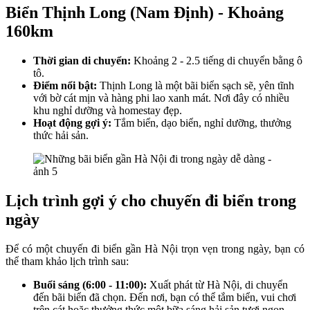
Biển Thịnh Long (Nam Định) - Khoảng
160km
Thời gian di chuyển:
Khoảng 2 - 2.5 tiếng di chuyển bằng ô
tô.
Điểm nổi bật:
Thịnh Long là một bãi biển sạch sẽ, yên tĩnh
với bờ cát mịn và hàng phi lao xanh mát. Nơi đây có nhiều
khu nghỉ dưỡng và homestay đẹp.
Hoạt động gợi ý:
Tắm biển, dạo biển, nghỉ dưỡng, thưởng
thức hải sản.
Lịch trình gợi ý cho chuyến đi biển trong
ngày
Để có một chuyến đi biển gần Hà Nội trọn vẹn trong ngày, bạn có
thể tham khảo lịch trình sau:
Buổi sáng (6:00 - 11:00):
Xuất phát từ Hà Nội, di chuyển
đến bãi biển đã chọn. Đến nơi, bạn có thể tắm biển, vui chơi
trên cát hoặc thưởng thức một bữa sáng hải sản tươi ngon.