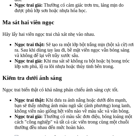
Ngọc trai giả:
Thường có cảm giác trơn tru, láng mịn do
được phủ lớp sơn hoặc nhựa hóa học.
Ma sát hai viên ngọc
Hãy lấy hai viên ngọc trai chà xát nhẹ vào nhau.
Ngọc trai thật:
Sẽ tạo ra một lớp bột trắng mịn (bột xà cừ) rơi
ra. Sau khi dùng tay lau đi, bề mặt viên ngọc vẫn bóng sáng
và không để lại vết trầy xước sâu.
Ngọc trai giả:
Khi ma sát sẽ không ra bột hoặc bị bong tróc
lớp sơn phủ, lộ ra lõi nhựa hoặc thủy tinh bên trong.
Kiểm tra dưới ánh sáng
Ngọc trai biển thật có khả năng phản chiếu ánh sáng cực tốt.
Ngọc trai thật:
Khi đưa ra ánh nắng hoặc dưới đèn mạnh,
bạn sẽ thấy những ánh màu ngũ sắc (ánh phương) long lanh,
không viên nào giống hệt viên nào về màu sắc và vân bóng.
Ngọc trai giả:
Thường có màu sắc đơn điệu, bóng loáng một
cách "công nghiệp" và tất cả các viên trong cùng một chuỗi
thường đều nhau đến mức hoàn hảo.