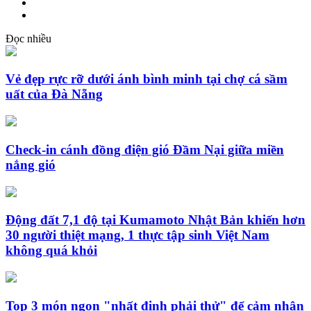
Đọc nhiều
Vẻ đẹp rực rỡ dưới ánh bình minh tại chợ cá sầm
uất của Đà Nẵng
Check-in cánh đồng điện gió Đầm Nại giữa miền
nắng gió
Động đất 7,1 độ tại Kumamoto Nhật Bản khiến hơn
30 người thiệt mạng, 1 thực tập sinh Việt Nam
không quá khỏi
Top 3 món ngon "nhất định phải thử" để cảm nhận