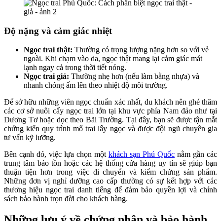
Độ nặng và cảm giác nhiệt
Ngọc trai thật:
Thường có trọng lượng nặng hơn so với vẻ
ngoài. Khi chạm vào da, ngọc thật mang lại cảm giác mát
lạnh ngay cả trong thời tiết nóng.
Ngọc trai giả:
Thường nhẹ hơn (nếu làm bằng nhựa) và
nhanh chóng ấm lên theo nhiệt độ môi trường.
Để sở hữu những viên ngọc chuẩn xác nhất, du khách nên ghé thăm
các cơ sở nuôi cấy ngọc trai lớn tại khu vực phía Nam đảo như tại
Dương Tơ hoặc dọc theo Bãi Trường. Tại đây, bạn sẽ được tận mắt
chứng kiến quy trình mổ trai lấy ngọc và được đội ngũ chuyên gia
tư vấn kỹ lưỡng.
Bên cạnh đó, việc lựa chọn một
khách sạn Phú Quốc
nằm gần các
trung tâm bảo tồn hoặc các hệ thống cửa hàng uy tín sẽ giúp bạn
thuận tiện hơn trong việc di chuyển và kiểm chứng sản phẩm.
Những đơn vị nghỉ dưỡng cao cấp thường có sự kết hợp với các
thương hiệu ngọc trai danh tiếng để đảm bảo quyền lợi và chính
sách bảo hành trọn đời cho khách hàng.
Những lưu ý về chứng nhận và bảo hành