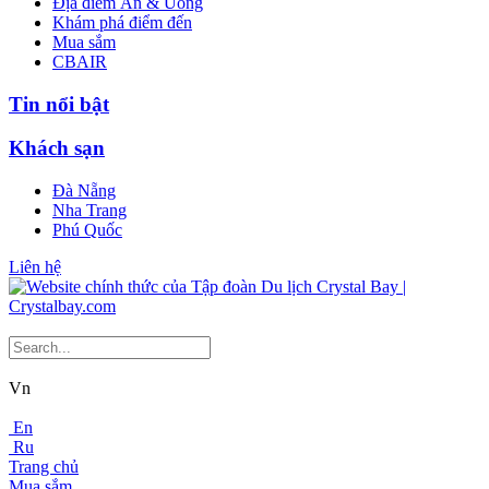
Địa điểm Ăn & Uống
Khám phá điểm đến
Mua sắm
CBAIR
Tin nổi bật
Khách sạn
Đà Nẵng
Nha Trang
Phú Quốc
Liên hệ
Vn
En
Ru
Trang chủ
Mua sắm