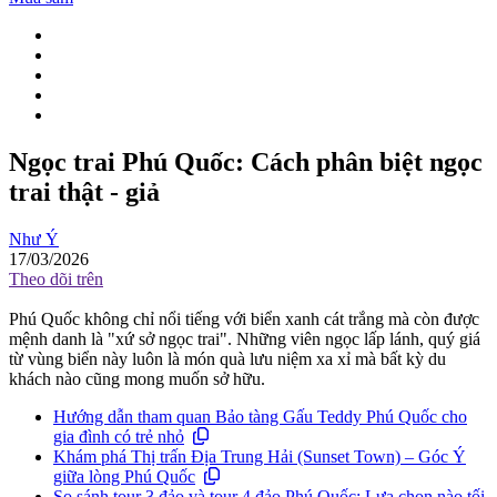
Ngọc trai Phú Quốc: Cách phân biệt ngọc
trai thật - giả
Như Ý
17/03/2026
Theo dõi trên
Phú Quốc không chỉ nổi tiếng với biển xanh cát trắng mà còn được
mệnh danh là "xứ sở ngọc trai". Những viên ngọc lấp lánh, quý giá
từ vùng biển này luôn là món quà lưu niệm xa xỉ mà bất kỳ du
khách nào cũng mong muốn sở hữu.
Hướng dẫn tham quan Bảo tàng Gấu Teddy Phú Quốc cho
gia đình có trẻ nhỏ
Khám phá Thị trấn Địa Trung Hải (Sunset Town) – Góc Ý
giữa lòng Phú Quốc
So sánh tour 3 đảo và tour 4 đảo Phú Quốc: Lựa chọn nào tối