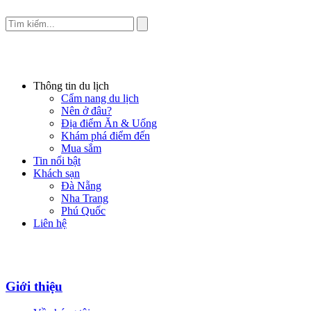
Thông tin du lịch
Cẩm nang du lịch
Nên ở đâu?
Địa điểm Ăn & Uống
Khám phá điểm đến
Mua sắm
Tin nổi bật
Khách sạn
Đà Nẵng
Nha Trang
Phú Quốc
Liên hệ
Giới thiệu