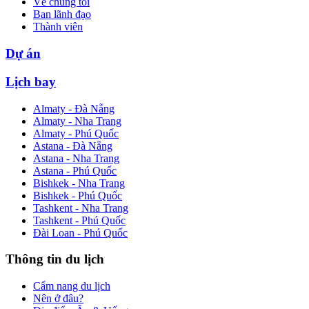
Về chúng tôi
Ban lãnh đạo
Thành viên
Dự án
Lịch bay
Almaty - Đà Nẵng
Almaty - Nha Trang
Almaty - Phú Quốc
Astana - Đà Nẵng
Astana - Nha Trang
Astana - Phú Quốc
Bishkek - Nha Trang
Bishkek - Phú Quốc
Tashkent - Nha Trang
Tashkent - Phú Quốc
Đài Loan - Phú Quốc
Thông tin du lịch
Cẩm nang du lịch
Nên ở đâu?