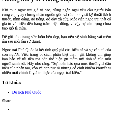
Khi mua ngọc trai giá trị cao, đừng ngần ngại yêu cầu người bán
cung cấp giấy chứng nhận nguồn gốc và các thông số kỹ thuật (kích
thước, hình dáng, độ bóng, độ dày xà cừ). Một viên ngọc trai thật có
giá từ vài triệu đến hàng trăm triệu đồng, vì vậy sự cẩn trọng chưa
bao giờ là thừa.
Để giữ cho trang sức luôn bền đẹp, bạn nên vệ sinh bằng vải mềm
ẩm sau mỗi lần sử dụng.
Ngọc trai Phú Quốc là kết tinh quý giá của biển cả và sự cần cù của
con người. Việc trang bị cách phân biệt thật - giả không chỉ giúp
bạn bảo vệ túi tiền mà còn thể hiện gu thẩm mỹ tinh tế của một
người sành sỏi. Hãy nhớ rằng: "Sự hoàn hảo quá mức thường là dấu
hiệu của nhân tạo, còn vẻ đẹp rực rỡ nhưng có chút khiếm khuyết tự
nhiên mới chính là giá trị thực của ngọc trai biển."
Từ khóa:
Du lịch Phú Quốc
Share