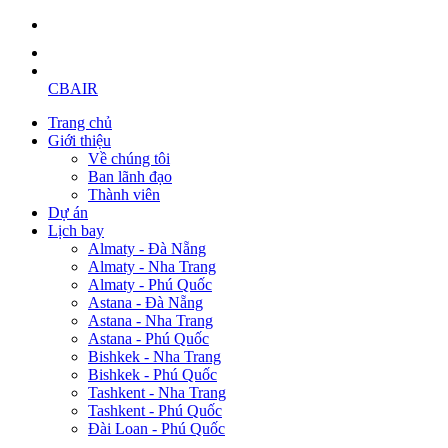
CBAIR
Trang chủ
Giới thiệu
Về chúng tôi
Ban lãnh đạo
Thành viên
Dự án
Lịch bay
Almaty - Đà Nẵng
Almaty - Nha Trang
Almaty - Phú Quốc
Astana - Đà Nẵng
Astana - Nha Trang
Astana - Phú Quốc
Bishkek - Nha Trang
Bishkek - Phú Quốc
Tashkent - Nha Trang
Tashkent - Phú Quốc
Đài Loan - Phú Quốc