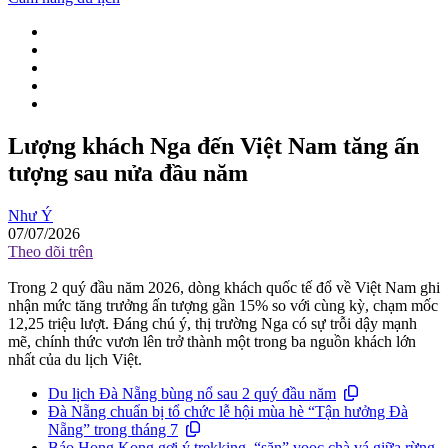
Lượng khách Nga đến Việt Nam tăng ấn
tượng sau nửa đầu năm
Như Ý
07/07/2026
Theo dõi trên
Trong 2 quý đầu năm 2026, dòng khách quốc tế đổ về Việt Nam ghi
nhận mức tăng trưởng ấn tượng gần 15% so với cùng kỳ, chạm mốc
12,25 triệu lượt. Đáng chú ý, thị trường Nga có sự trỗi dậy mạnh
mẽ, chính thức vươn lên trở thành một trong ba nguồn khách lớn
nhất của du lịch Việt.
Du lịch Đà Nẵng bùng nổ sau 2 quý đầu năm
Đà Nẵng chuẩn bị tổ chức lễ hội mùa hè “Tận hưởng Đà
Nẵng” trong tháng 7
Báo Hong Kong gợi ý trekking, “săn” voọc chà vá giữa rừng