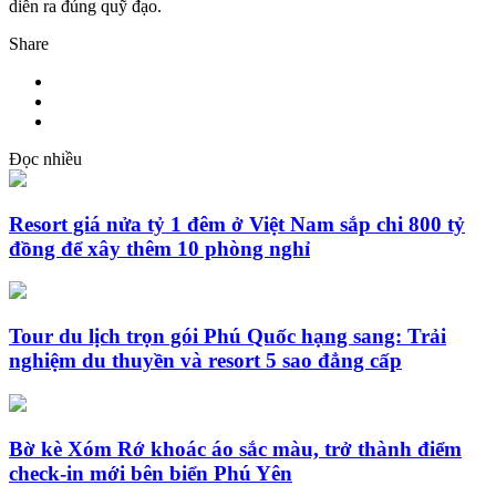
diễn ra đúng quỹ đạo.
Share
Đọc nhiều
Resort giá nửa tỷ 1 đêm ở Việt Nam sắp chi 800 tỷ
đồng để xây thêm 10 phòng nghỉ
Tour du lịch trọn gói Phú Quốc hạng sang: Trải
nghiệm du thuyền và resort 5 sao đẳng cấp
Bờ kè Xóm Rớ khoác áo sắc màu, trở thành điểm
check-in mới bên biển Phú Yên