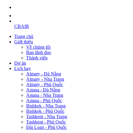
CBAIR
Trang chủ
Giới thiệu
Về chúng tôi
Ban lãnh đạo
Thành viên
Dự án
Lịch bay
Almaty - Đà Nẵng
Almaty - Nha Trang
Almaty - Phú Quốc
Astana - Đà Nẵng
Astana - Nha Trang
Astana - Phú Quốc
Bishkek - Nha Trang
Bishkek - Phú Quốc
Tashkent - Nha Trang
Tashkent - Phú Quốc
Đài Loan - Phú Quốc