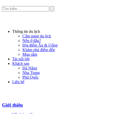
Thông tin du lịch
Cẩm nang du lịch
Nên ở đâu?
Địa điểm Ăn & Uống
Khám phá điểm đến
Mua sắm
Tin nổi bật
Khách sạn
Đà Nẵng
Nha Trang
Phú Quốc
Liên hệ
Giới thiệu