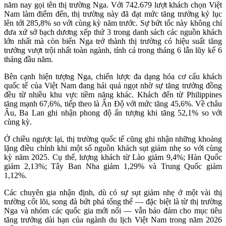
năm nay gọi tên thị trường Nga. Với 742.679 lượt khách chọn Việt
Nam làm điểm đến, thị trường này đã đạt mức tăng trưởng kỷ lục
lên tới 285,8% so với cùng kỳ năm trước. Sự bứt tốc này không chỉ
đưa xứ sở bạch dương xếp thứ 3 trong danh sách các nguồn khách
lớn nhất mà còn biến Nga trở thành thị trường có hiệu suất tăng
trưởng vượt trội nhất toàn ngành, tính cả trong tháng 6 lẫn lũy kế 6
tháng đầu năm.
Bên cạnh hiện tượng Nga, chiến lược đa dạng hóa cơ cấu khách
quốc tế của Việt Nam đang hái quả ngọt nhờ sự tăng trưởng đồng
đều từ nhiều khu vực tiềm năng khác. Khách đến từ Philippines
tăng mạnh 67,6%, tiếp theo là Ấn Độ với mức tăng 45,6%. Về châu
Âu, Ba Lan ghi nhận phong độ ấn tượng khi tăng 52,1% so với
cùng kỳ.
Ở chiều ngược lại, thị trường quốc tế cũng ghi nhận những khoảng
lặng điều chỉnh khi một số nguồn khách sụt giảm nhẹ so với cùng
kỳ năm 2025. Cụ thể, lượng khách từ Lào giảm 9,4%; Hàn Quốc
giảm 2,13%; Tây Ban Nha giảm 1,29% và Trung Quốc giảm
1,12%.
Các chuyên gia nhận định, dù có sự sụt giảm nhẹ ở một vài thị
trường cốt lõi, song đà bứt phá tổng thể — đặc biệt là từ thị trường
Nga và nhóm các quốc gia mới nổi — vẫn bảo đảm cho mục tiêu
tăng trưởng dài hạn của ngành du lịch Việt Nam trong năm 2026