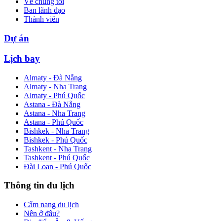
Về chúng tôi
Ban lãnh đạo
Thành viên
Dự án
Lịch bay
Almaty - Đà Nẵng
Almaty - Nha Trang
Almaty - Phú Quốc
Astana - Đà Nẵng
Astana - Nha Trang
Astana - Phú Quốc
Bishkek - Nha Trang
Bishkek - Phú Quốc
Tashkent - Nha Trang
Tashkent - Phú Quốc
Đài Loan - Phú Quốc
Thông tin du lịch
Cẩm nang du lịch
Nên ở đâu?