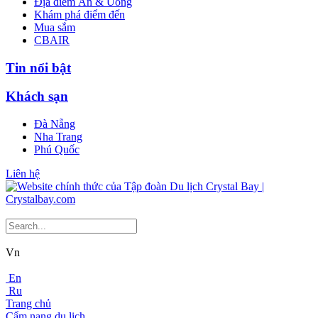
Địa điểm Ăn & Uống
Khám phá điểm đến
Mua sắm
CBAIR
Tin nổi bật
Khách sạn
Đà Nẵng
Nha Trang
Phú Quốc
Liên hệ
Vn
En
Ru
Trang chủ
Cẩm nang du lịch