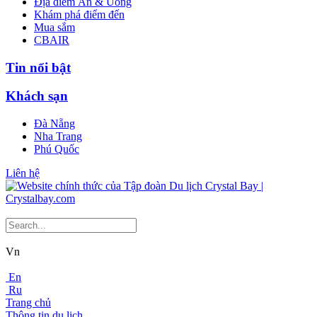
Địa điểm Ăn & Uống
Khám phá điểm đến
Mua sắm
CBAIR
Tin nổi bật
Khách sạn
Đà Nẵng
Nha Trang
Phú Quốc
Liên hệ
Vn
En
Ru
Trang chủ
Thông tin du lịch