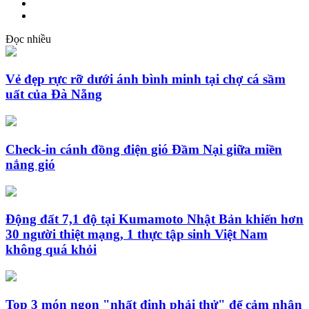
Đọc nhiều
Vẻ đẹp rực rỡ dưới ánh bình minh tại chợ cá sầm
uất của Đà Nẵng
Check-in cánh đồng điện gió Đầm Nại giữa miền
nắng gió
Động đất 7,1 độ tại Kumamoto Nhật Bản khiến hơn
30 người thiệt mạng, 1 thực tập sinh Việt Nam
không quá khỏi
Top 3 món ngon "nhất định phải thử" để cảm nhận