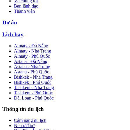
Về chúng tôi
Ban lãnh đạo
Thành viên
Dự án
Lịch bay
Almaty - Đà Nẵng
Almaty - Nha Trang
Almaty - Phú Quốc
Astana - Đà Nẵng
Astana - Nha Trang
Astana - Phú Quốc
Bishkek - Nha Trang
Bishkek - Phú Quốc
Tashkent - Nha Trang
Tashkent - Phú Quốc
Đài Loan - Phú Quốc
Thông tin du lịch
Cẩm nang du lịch
Nên ở đâu?