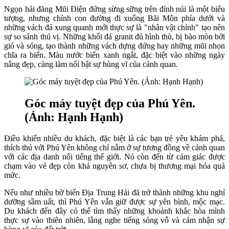
Ngọn hải đăng Mũi Điện đứng sừng sững trên đỉnh núi là một biểu
tượng, nhưng chính con đường đi xuống Bãi Môn phía dưới và
những vách đá xung quanh mới thực sự là "nhân vật chính" tạo nên
sự so sánh thú vị. Những khối đá granit đủ hình thù, bị bào mòn bởi
gió và sóng, tạo thành những vách dựng đứng hay những mũi nhọn
chĩa ra biển. Màu nước biển xanh ngắt, đặc biệt vào những ngày
nắng đẹp, càng làm nổi bật sự hùng vĩ của cảnh quan.
Góc máy tuyệt đẹp của Phú Yên.
(Ảnh: Hạnh Hạnh)
Điều khiến nhiều du khách, đặc biệt là các bạn trẻ yêu khám phá,
thích thú với Phú Yên không chỉ nằm ở sự tương đồng về cảnh quan
với các địa danh nổi tiếng thế giới. Nó còn đến từ cảm giác được
chạm vào vẻ đẹp còn khá nguyên sơ, chưa bị thương mại hóa quá
mức.
Nếu như nhiều bờ biển Địa Trung Hải đã trở thành những khu nghỉ
dưỡng sầm uất, thì Phú Yên vẫn giữ được sự yên bình, mộc mạc.
Du khách đến đây có thể tìm thấy những khoảnh khắc hòa mình
thực sự vào thiên nhiên, lắng nghe tiếng sóng vỗ và cảm nhận sự