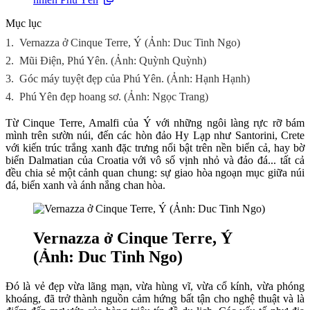
Mục lục
1.
Vernazza ở Cinque Terre, Ý (Ảnh: Duc Tinh Ngo)
2.
Mũi Điện, Phú Yên. (Ảnh: Quỳnh Quỳnh)
3.
Góc máy tuyệt đẹp của Phú Yên. (Ảnh: Hạnh Hạnh)
4.
Phú Yên đẹp hoang sơ. (Ảnh: Ngọc Trang)
Từ Cinque Terre, Amalfi của Ý với những ngôi làng rực rỡ bám
mình trên sườn núi, đến các hòn đảo Hy Lạp như Santorini, Crete
với kiến trúc trắng xanh đặc trưng nổi bật trên nền biển cả, hay bờ
biển Dalmatian của Croatia với vô số vịnh nhỏ và đảo đá... tất cả
đều chia sẻ một cảnh quan chung: sự giao hòa ngoạn mục giữa núi
đá, biển xanh và ánh nắng chan hòa.
Vernazza ở Cinque Terre, Ý
(Ảnh: Duc Tinh Ngo)
Đó là vẻ đẹp vừa lãng mạn, vừa hùng vĩ, vừa cổ kính, vừa phóng
khoáng, đã trở thành nguồn cảm hứng bất tận cho nghệ thuật và là