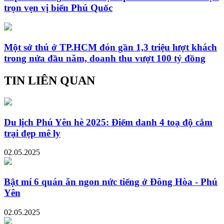
trọn vẹn vị biển Phú Quốc
Một sở thú ở TP.HCM đón gần 1,3 triệu lượt khách
trong nửa đầu năm, doanh thu vượt 100 tỷ đồng
TIN LIÊN QUAN
Du lịch Phú Yên hè 2025: Điểm danh 4 toạ độ cắm
trại đẹp mê ly
02.05.2025
Bật mí 6 quán ăn ngon nức tiếng ở Đông Hòa - Phú
Yên
02.05.2025