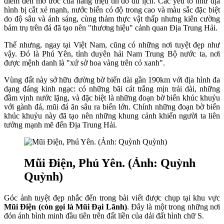
điểm đến mơ ước của hàng triệu tín đồ du lịch. Các yếu tố như địa
hình bị cắt xẻ mạnh, nước biển có độ trong cao và màu sắc đặc biệt
do độ sâu và ánh sáng, cùng thảm thực vật thấp nhưng kiên cường
bám trụ trên đá đã tạo nên "thương hiệu" cảnh quan Địa Trung Hải.
Thế nhưng, ngay tại Việt Nam, cũng có những nơi tuyệt đẹp như
vậy. Đó là Phú Yên, tỉnh duyên hải Nam Trung Bộ nước ta, nơi
được mệnh danh là "xứ sở hoa vàng trên cỏ xanh".
Vùng đất này sở hữu đường bờ biển dài gần 190km với địa hình đa
dạng đáng kinh ngạc: có những bãi cát trắng mịn trải dài, những
đầm vịnh nước lặng, và đặc biệt là những đoạn bờ biển khúc khuỷu
với gành đá, mũi đá ăn sâu ra biển lớn. Chính những đoạn bờ biển
khúc khuỷu này đã tạo nên những khung cảnh khiến người ta liên
tưởng mạnh mẽ đến Địa Trung Hải.
Mũi Điện, Phú Yên. (Ảnh: Quỳnh
Quỳnh)
Góc ảnh tuyệt đẹp nhắc đến trong bài viết được chụp tại khu vực
Mũi Điện (còn gọi là Mũi Đại Lãnh)
. Đây là một trong những nơi
đón ánh bình minh đầu tiên trên đất liền của dải đất hình chữ S.