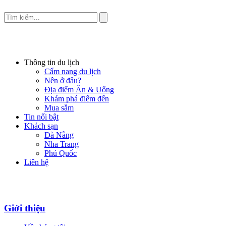
Thông tin du lịch
Cẩm nang du lịch
Nên ở đâu?
Địa điểm Ăn & Uống
Khám phá điểm đến
Mua sắm
Tin nổi bật
Khách sạn
Đà Nẵng
Nha Trang
Phú Quốc
Liên hệ
Giới thiệu