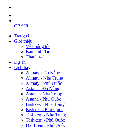
CBAIR
Trang chủ
Giới thiệu
Về chúng tôi
Ban lãnh đạo
Thành viên
Dự án
Lịch bay
Almaty - Đà Nẵng
Almaty - Nha Trang
Almaty - Phú Quốc
Astana - Đà Nẵng
Astana - Nha Trang
Astana - Phú Quốc
Bishkek - Nha Trang
Bishkek - Phú Quốc
Tashkent - Nha Trang
Tashkent - Phú Quốc
Đài Loan - Phú Quốc