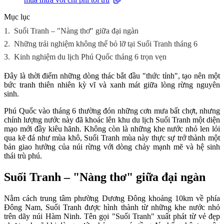
Mục lục
1.
Suối Tranh – "Nàng thơ" giữa đại ngàn
2.
Những trải nghiệm không thể bỏ lỡ tại Suối Tranh tháng 6
3.
Kinh nghiệm du lịch Phú Quốc tháng 6 trọn vẹn
Đây là thời điểm những dòng thác bắt đầu "thức tỉnh", tạo nên một
bức tranh thiên nhiên kỳ vĩ và xanh mát giữa lòng rừng nguyên
sinh.
Phú Quốc vào tháng 6 thường đón những cơn mưa bất chợt, nhưng
chính lượng nước này đã khoác lên khu du lịch Suối Tranh một diện
mạo mới đầy kiêu hãnh. Không còn là những khe nước nhỏ len lỏi
qua kẽ đá như mùa khô, Suối Tranh mùa này thực sự trở thành một
bản giao hưởng của núi rừng với dòng chảy mạnh mẽ và hệ sinh
thái trù phú.
Suối Tranh – "Nàng thơ" giữa đại ngàn
Nằm cách trung tâm phường Dương Đông khoảng 10km về phía
Đông Nam, Suối Tranh được hình thành từ những khe nước nhỏ
trên dãy núi Hàm Ninh. Tên gọi "Suối Tranh" xuất phát từ vẻ đẹp