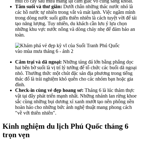
mùi cỏ cây sau mưa mang lại cảm giác vô cùng sảng khoái.
Tắm suối và thư giãn:
Dưới chân những thác nước nhỏ là
các hồ nước tự nhiên trong vắt và mát lạnh. Việc ngâm mình
trong dòng nước suối giữa thiên nhiên là cách tuyệt vời để tái
tạo năng lượng. Tuy nhiên, du khách cần lưu ý lựa chọn
những khu vực nước nông và dòng chảy nhẹ để đảm bảo an
toàn.
Cắm trại và dã ngoại:
Những tảng đá lớn bằng phẳng dọc
hai bên bờ suối là vị trí lý tưởng để tổ chức các buổi dã ngoại
nhỏ. Thưởng thức một chút đặc sản địa phương trong tiếng
thác đổ là trải nghiệm khó quên cho các nhóm bạn hoặc gia
đình.
Check-in cùng vẻ đẹp hoang sơ:
Tháng 6 là lúc thảm thực
vật tại đây phát triển mạnh nhất. Những nhánh lan rừng khoe
sắc cùng những bụi dương xỉ xanh mướt tạo nên phông nền
hoàn hảo cho những bức ảnh nghệ thuật mang phong cách
"về với thiên nhiên".
Kinh nghiệm du lịch Phú Quốc tháng 6
trọn vẹn