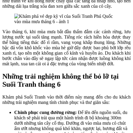
như tranh vẽ khi dòng nước chảy qua các tầng đá nhấp nhô, tạo nên
những dải lụa trắng xóa đan xen giữa sắc xanh của cỏ cây.
Vào tháng 6, khi mùa mưa bắt đầu thấm đẫm các cánh rừng, lưu
lượng nước tại suối tăng mạnh. Tiếng róc rách hiền hòa được thay
thế bằng tiếng thác đổ rì rầm, vang vọng khắp thung lũng. Những
bậc đá vốn khô khốc vào mùa hè giờ đây được bao phủ bởi lớp rêu
xanh rì, tạo nên một không gian cổ kính và huyền ảo. Du khách khi
bước chân vào đây sẽ ngay lập tức cảm nhận được luồng không khí
mát lạnh, xua tan cái oi ả đặc trưng của vùng biển nhiệt đới.
Những trải nghiệm không thể bỏ lỡ tại
Suối Tranh tháng 6
Khám phá Suối Tranh vào thời điểm này mang đến cho du khách
những trải nghiệm mang tính chinh phục và thư giãn sâu:
Chinh phục cung đường rừng:
Để lên đến nguồn suối, du
khách sẽ phải trải qua một hành trình đi bộ khoảng 300m
dưới những tán cây cổ thụ. Đường đi vào mùa mưa có chút
ẩm ướt nhưng không quá khó khăn, ngược lại, hương đất và