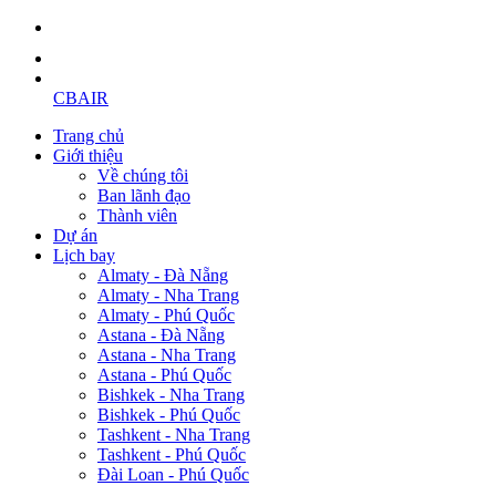
CBAIR
Trang chủ
Giới thiệu
Về chúng tôi
Ban lãnh đạo
Thành viên
Dự án
Lịch bay
Almaty - Đà Nẵng
Almaty - Nha Trang
Almaty - Phú Quốc
Astana - Đà Nẵng
Astana - Nha Trang
Astana - Phú Quốc
Bishkek - Nha Trang
Bishkek - Phú Quốc
Tashkent - Nha Trang
Tashkent - Phú Quốc
Đài Loan - Phú Quốc