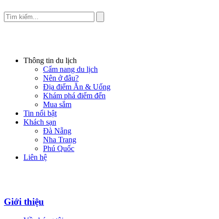
Thông tin du lịch
Cẩm nang du lịch
Nên ở đâu?
Địa điểm Ăn & Uống
Khám phá điểm đến
Mua sắm
Tin nổi bật
Khách sạn
Đà Nẵng
Nha Trang
Phú Quốc
Liên hệ
Giới thiệu