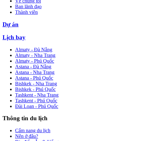
Về chúng tôi
Ban lãnh đạo
Thành viên
Dự án
Lịch bay
Almaty - Đà Nẵng
Almaty - Nha Trang
Almaty - Phú Quốc
Astana - Đà Nẵng
Astana - Nha Trang
Astana - Phú Quốc
Bishkek - Nha Trang
Bishkek - Phú Quốc
Tashkent - Nha Trang
Tashkent - Phú Quốc
Đài Loan - Phú Quốc
Thông tin du lịch
Cẩm nang du lịch
Nên ở đâu?