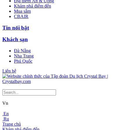
Địa điểm Ăn & Uống
Khám phá điểm đến
Mua sắm
CBAIR
Tin nổi bật
Khách sạn
Đà Nẵng
Nha Trang
Phú Quốc
Liên hệ
Vn
En
Ru
Trang chủ
Khám phá điểm đến