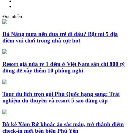
Đọc nhiều
Đà Nẵng mưa nên đưa trẻ đi đâu? Bật mí 5 địa
điểm vui chơi trong nhà cực hot
Resort giá nửa tỷ 1 đêm ở Việt Nam sắp chi 800 tỷ
đồng để xây thêm 10 phòng nghỉ
Tour du lịch trọn gói Phú Quốc hạng sang: Trải
nghiệm du thuyền và resort 5 sao đẳng cấp
Bờ kè Xóm Rớ khoác áo sắc màu, trở thành điểm
check-in mới bên biển Phú Yên