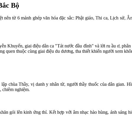
Bắc Bộ
t nên từ 6 mảnh ghép văn hóa đặc sắc: Phật giáo, Thi ca, Lịch sử, 
 Khuyến, giai điệu dân ca "Tát nước đầu đình" và lời ru ầu ơ, phân
àng quen thuộc cùng giai điệu du dương, tha thiết khiến người xem khô
lập chùa Thầy, vị danh y nhân từ, người thầy thuốc của dân gian. H
, chiêm nghiệm.
ử khăn gói lên kinh ứng thí. Kết hợp với âm nhạc hào hùng, ánh sáng h