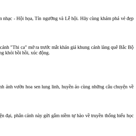
Âm nhạc - Hội họa, Tín ngưỡng và Lễ hội. Hãy cùng khám phá vẻ đẹp
 cảnh "Thi ca" mở ra trước mắt khán giả khung cảnh làng quê Bắc Bộ
ng khỏi bồi hồi, xúc động.
ình ảnh vườn hoa sen lung linh, huyền ảo cùng những câu chuyện về
iện đại, phân cảnh này gửi gắm niềm tự hào về truyền thống hiếu học