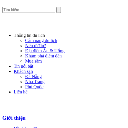
Thông tin du lịch
Cẩm nang du lịch
Nên ở đâu?
Địa điểm Ăn & Uống
Khám phá điểm đến
Mua sắm
Tin nổi bật
Khách sạn
Đà Nẵng
Nha Trang
Phú Quốc
Liên hệ
Giới thiệu