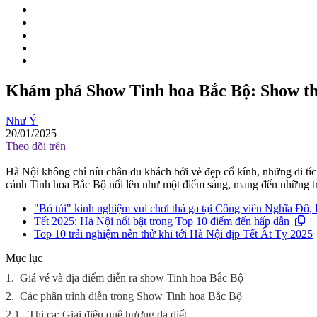
Khám phá Show Tinh hoa Bắc Bộ: Show thự
Như Ý
20/01/2025
Theo dõi trên
Hà Nội không chỉ níu chân du khách bởi vẻ đẹp cổ kính, những di tích
cảnh Tinh hoa Bắc Bộ nổi lên như một điểm sáng, mang đến những t
"Bỏ túi" kinh nghiệm vui chơi thả ga tại Công viên Nghĩa Đô,
Tết 2025: Hà Nội nổi bật trong Top 10 điểm đến hấp dẫn
Top 10 trải nghiệm nên thử khi tới Hà Nội dịp Tết Ất Tỵ 2025
Mục lục
1.
Giá vé và địa điểm diễn ra show Tinh hoa Bắc Bộ
2.
Các phần trình diễn trong Show Tinh hoa Bắc Bộ
2.1.
Thi ca: Giai điệu quê hương da diết