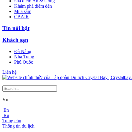
Địa điểm Ăn & Uống
Khám phá điểm đến
Mua sắm
CBAIR
Tin nổi bật
Khách sạn
Đà Nẵng
Nha Trang
Phú Quốc
Liên hệ
Vn
En
Ru
Trang chủ
Thông tin du lịch