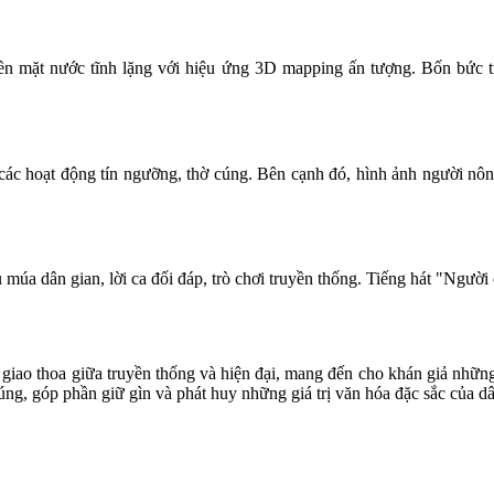
 mặt nước tĩnh lặng với hiệu ứng 3D mapping ấn tượng. Bốn bức tr
các hoạt động tín ngưỡng, thờ cúng. Bên cạnh đó, hình ảnh người nông
múa dân gian, lời ca đối đáp, trò chơi truyền thống. Tiếng hát "Người 
 giao thoa giữa truyền thống và hiện đại, mang đến cho khán giả nhữn
ng, góp phần giữ gìn và phát huy những giá trị văn hóa đặc sắc của dâ