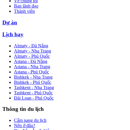
Về chúng tôi
Ban lãnh đạo
Thành viên
Dự án
Lịch bay
Almaty - Đà Nẵng
Almaty - Nha Trang
Almaty - Phú Quốc
Astana - Đà Nẵng
Astana - Nha Trang
Astana - Phú Quốc
Bishkek - Nha Trang
Bishkek - Phú Quốc
Tashkent - Nha Trang
Tashkent - Phú Quốc
Đài Loan - Phú Quốc
Thông tin du lịch
Cẩm nang du lịch
Nên ở đâu?