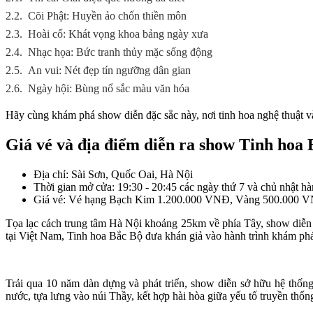
2.2.
Cõi Phật: Huyền ảo chốn thiền môn
2.3.
Hoài cổ: Khát vọng khoa bảng ngày xưa
2.4.
Nhạc họa: Bức tranh thủy mặc sống động
2.5.
An vui: Nét đẹp tín ngưỡng dân gian
2.6.
Ngày hội: Bùng nổ sắc màu văn hóa
Hãy cùng khám phá show diễn đặc sắc này, nơi tinh hoa nghệ thuật v
Giá vé và địa điểm diễn ra show Tinh hoa
Địa chỉ: Sài Sơn, Quốc Oai, Hà Nội
Thời gian mở cửa: 19:30 - 20:45 các ngày thứ 7 và chủ nhật hà
Giá vé: Vé hạng Bạch Kim 1.200.000 VNĐ, Vàng 500.000 
Tọa lạc cách trung tâm Hà Nội khoảng 25km về phía Tây, show diễn 
tại Việt Nam, Tinh hoa Bắc Bộ đưa khán giả vào hành trình khám ph
Trải qua 10 năm dàn dựng và phát triển, show diễn sở hữu hệ thố
nước, tựa lưng vào núi Thầy, kết hợp hài hòa giữa yếu tố truyền thốn