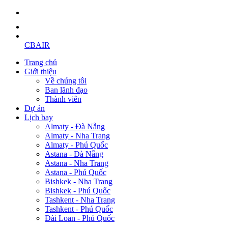
CBAIR
Trang chủ
Giới thiệu
Về chúng tôi
Ban lãnh đạo
Thành viên
Dự án
Lịch bay
Almaty - Đà Nẵng
Almaty - Nha Trang
Almaty - Phú Quốc
Astana - Đà Nẵng
Astana - Nha Trang
Astana - Phú Quốc
Bishkek - Nha Trang
Bishkek - Phú Quốc
Tashkent - Nha Trang
Tashkent - Phú Quốc
Đài Loan - Phú Quốc