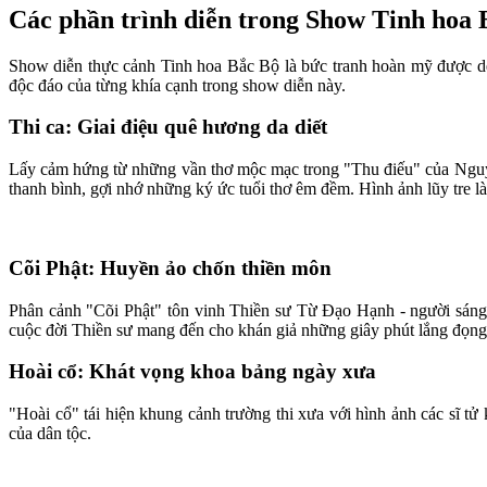
Các phần trình diễn trong Show Tinh hoa 
Show diễn thực cảnh Tinh hoa Bắc Bộ là bức tranh hoàn mỹ được dệ
độc đáo của từng khía cạnh trong show diễn này.
Thi ca: Giai điệu quê hương da diết
Lấy cảm hứng từ những vần thơ mộc mạc trong "Thu điếu" của Nguyễn
thanh bình, gợi nhớ những ký ức tuổi thơ êm đềm. Hình ảnh lũy tre l
Cõi Phật: Huyền ảo chốn thiền môn
Phân cảnh "Cõi Phật" tôn vinh Thiền sư Từ Đạo Hạnh - người sáng 
cuộc đời Thiền sư mang đến cho khán giả những giây phút lắng đọng
Hoài cổ: Khát vọng khoa bảng ngày xưa
"Hoài cổ" tái hiện khung cảnh trường thi xưa với hình ảnh các sĩ t
của dân tộc.