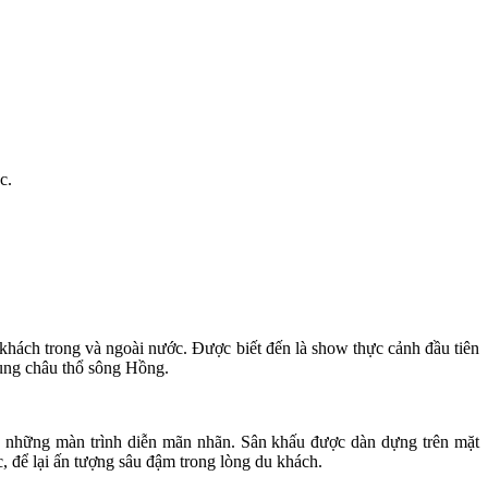
c.
hách trong và ngoài nước. Được biết đến là show thực cảnh đầu tiên
vùng châu thổ sông Hồng.
n những màn trình diễn mãn nhãn. Sân khấu được dàn dựng trên mặt
c, để lại ấn tượng sâu đậm trong lòng du khách.