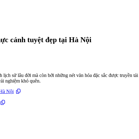
c cảnh tuyệt đẹp tại Hà Nội
 lịch sử lâu đời mà còn bởi những nét văn hóa đặc sắc được truyền tải
rải nghiệm khó quên.
 Hà Nội