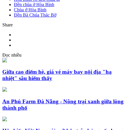
Đền chùa ở Hòa Bình
Chùa ở Hòa Bình
Đền Bà Chúa Thác Bờ
Share
Đọc nhiều
Giữa cao điểm hè, giá vé máy bay nội địa "hạ
nhiệt" sâu hiếm thấy
An Phú Farm Đà Nẵng - Nông trại xanh giữa lòng
thành phố