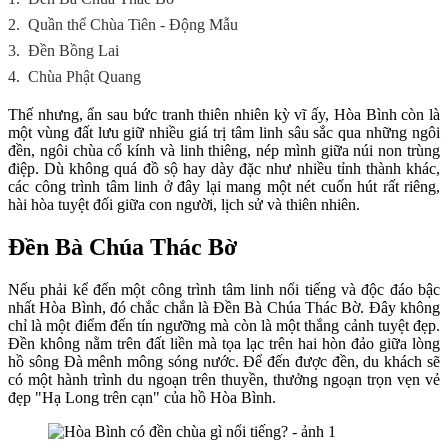
2.
Quần thể Chùa Tiên - Động Mẫu
3.
Đền Bồng Lai
4.
Chùa Phật Quang
Thế nhưng, ẩn sau bức tranh thiên nhiên kỳ vĩ ấy, Hòa Bình còn là
một vùng đất lưu giữ nhiều giá trị tâm linh sâu sắc qua những ngôi
đền, ngôi chùa cổ kính và linh thiêng, nép mình giữa núi non trùng
điệp. Dù không quá đồ sộ hay dày đặc như nhiều tỉnh thành khác,
các công trình tâm linh ở đây lại mang một nét cuốn hút rất riêng,
hài hòa tuyệt đối giữa con người, lịch sử và thiên nhiên.
Đền Bà Chúa Thác Bờ
Nếu phải kể đến một công trình tâm linh nổi tiếng và độc đáo bậc
nhất Hòa Bình, đó chắc chắn là Đền Bà Chúa Thác Bờ. Đây không
chỉ là một điểm đến tín ngưỡng mà còn là một thắng cảnh tuyệt đẹp.
Đền không nằm trên đất liền mà tọa lạc trên hai hòn đảo giữa lòng
hồ sông Đà mênh mông sóng nước. Để đến được đền, du khách sẽ
có một hành trình du ngoạn trên thuyền, thưởng ngoạn trọn vẹn vẻ
đẹp "Hạ Long trên cạn" của hồ Hòa Bình.