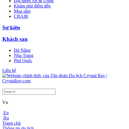
Địa điểm Ăn & Uống
Khám phá điểm đến
Mua sắm
CBAIR
Sự kiện
Khách sạn
Đà Nẵng
Nha Trang
Phú Quốc
Liên hệ
Vn
En
Ru
Trang chủ
Thông tin du lịch