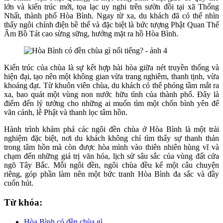
lớn và kiến trúc mới, tọa lạc uy nghi trên sườn đồi tại xã Thống
Nhất, thành phố Hòa Bình. Ngay từ xa, du khách đã có thể nhìn
thấy ngôi chính điện bề thế và đặc biệt là bức tượng Phật Quan Thế
Âm Bồ Tát cao sừng sững, hướng mặt ra hồ Hòa Bình.
Kiến trúc của chùa là sự kết hợp hài hòa giữa nét truyền thống và
hiện đại, tạo nên một không gian vừa trang nghiêm, thanh tịnh, vừa
khoáng đạt. Từ khuôn viên chùa, du khách có thể phóng tầm mắt ra
xa, bao quát một vùng non nước hữu tình của thành phố. Đây là
điểm đến lý tưởng cho những ai muốn tìm một chốn bình yên để
vãn cảnh, lễ Phật và thanh lọc tâm hồn.
Hành trình khám phá các ngôi đền chùa ở Hòa Bình là một trải
nghiệm đặc biệt, nơi du khách không chỉ tìm thấy sự thanh thản
trong tâm hồn mà còn được hòa mình vào thiên nhiên hùng vĩ và
chạm đến những giá trị văn hóa, lịch sử sâu sắc của vùng đất cửa
ngõ Tây Bắc. Mỗi ngôi đền, ngôi chùa đều kể một câu chuyện
riêng, góp phần làm nên một bức tranh Hòa Bình đa sắc và đầy
cuốn hút.
Từ khóa:
Hòa Bình có đền chùa gì