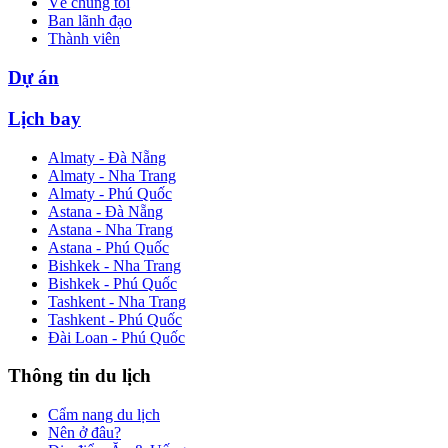
Về chúng tôi
Ban lãnh đạo
Thành viên
Dự án
Lịch bay
Almaty - Đà Nẵng
Almaty - Nha Trang
Almaty - Phú Quốc
Astana - Đà Nẵng
Astana - Nha Trang
Astana - Phú Quốc
Bishkek - Nha Trang
Bishkek - Phú Quốc
Tashkent - Nha Trang
Tashkent - Phú Quốc
Đài Loan - Phú Quốc
Thông tin du lịch
Cẩm nang du lịch
Nên ở đâu?