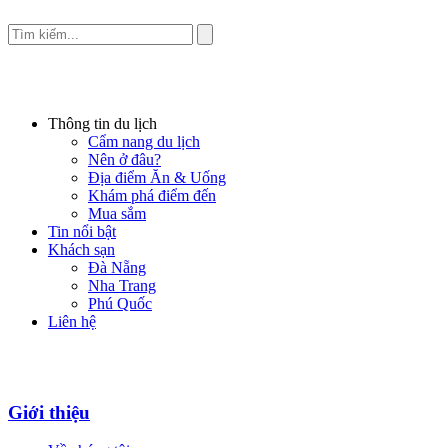
Thông tin du lịch
Cẩm nang du lịch
Nên ở đâu?
Địa điểm Ăn & Uống
Khám phá điểm đến
Mua sắm
Tin nổi bật
Khách sạn
Đà Nẵng
Nha Trang
Phú Quốc
Liên hệ
Giới thiệu