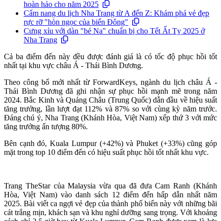
hoàn hảo cho năm 2025
Cẩm nang du lịch Nha Trang từ A đến Z: Khám phá vẻ đẹp
rực rỡ "hòn ngọc của biển Đông"
Cưng xỉu với dàn "bé Na" chuẩn bị cho Tết Ất Tỵ 2025 ở
Nha Trang
Cả ba điểm đến này đều được đánh giá là có tốc độ phục hồi tốt
nhất tại khu vực châu Á - Thái Bình Dương.
Theo công bố mới nhất từ ForwardKeys, ngành du lịch châu Á -
Thái Bình Dương đã ghi nhận sự phục hồi mạnh mẽ trong năm
2024. Bắc Kinh và Quảng Châu (Trung Quốc) dẫn đầu về hiệu suất
tăng trưởng, lần lượt đạt 112% và 87% so với cùng kỳ năm trước.
Đáng chú ý, Nha Trang (Khánh Hòa, Việt Nam) xếp thứ 3 với mức
tăng trưởng ấn tượng 80%.
Bên cạnh đó, Kuala Lumpur (+42%) và Phuket (+33%) cũng góp
mặt trong top 10 điểm đến có hiệu suất phục hồi tốt nhất khu vực.
Trang TheStar của Malaysia vừa qua đã đưa Cam Ranh (Khánh
Hòa, Việt Nam) vào danh sách 12 điểm đến hấp dẫn nhất năm
2025. Bài viết ca ngợi vẻ đẹp của thành phố biển này với những bãi
cát trắng mịn, khách sạn và khu nghỉ dưỡng sang trọng. Với khoảng