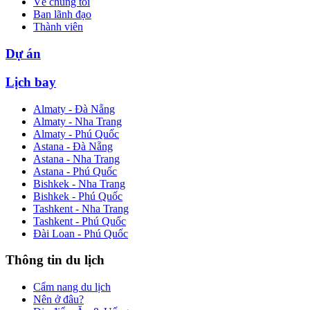
Về chúng tôi
Ban lãnh đạo
Thành viên
Dự án
Lịch bay
Almaty - Đà Nẵng
Almaty - Nha Trang
Almaty - Phú Quốc
Astana - Đà Nẵng
Astana - Nha Trang
Astana - Phú Quốc
Bishkek - Nha Trang
Bishkek - Phú Quốc
Tashkent - Nha Trang
Tashkent - Phú Quốc
Đài Loan - Phú Quốc
Thông tin du lịch
Cẩm nang du lịch
Nên ở đâu?