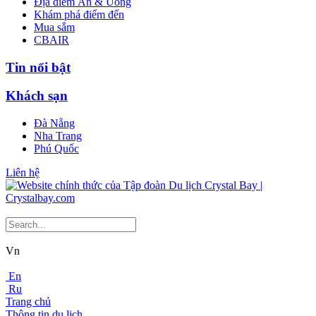
Địa điểm Ăn & Uống
Khám phá điểm đến
Mua sắm
CBAIR
Tin nổi bật
Khách sạn
Đà Nẵng
Nha Trang
Phú Quốc
Liên hệ
Vn
En
Ru
Trang chủ
Thông tin du lịch