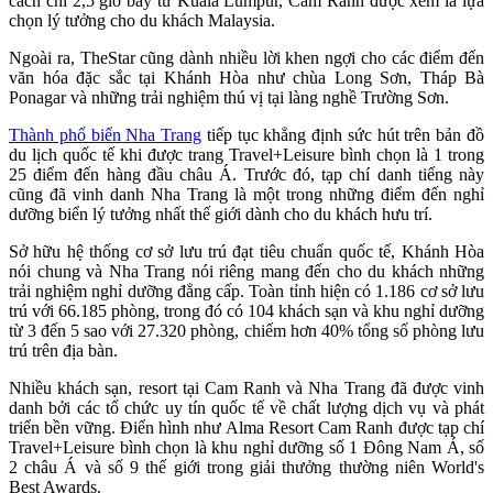
cách chỉ 2,5 giờ bay từ Kuala Lumpur, Cam Ranh được xem là lựa
chọn lý tưởng cho du khách Malaysia.
Ngoài ra, TheStar cũng dành nhiều lời khen ngợi cho các điểm đến
văn hóa đặc sắc tại Khánh Hòa như chùa Long Sơn, Tháp Bà
Ponagar và những trải nghiệm thú vị tại làng nghề Trường Sơn.
Thành phố biển Nha Trang
tiếp tục khẳng định sức hút trên bản đồ
du lịch quốc tế khi được trang Travel+Leisure bình chọn là 1 trong
25 điểm đến hàng đầu châu Á. Trước đó, tạp chí danh tiếng này
cũng đã vinh danh Nha Trang là một trong những điểm đến nghỉ
dưỡng biển lý tưởng nhất thế giới dành cho du khách hưu trí.
Sở hữu hệ thống cơ sở lưu trú đạt tiêu chuẩn quốc tế, Khánh Hòa
nói chung và Nha Trang nói riêng mang đến cho du khách những
trải nghiệm nghỉ dưỡng đẳng cấp. Toàn tỉnh hiện có 1.186 cơ sở lưu
trú với 66.185 phòng, trong đó có 104 khách sạn và khu nghỉ dưỡng
từ 3 đến 5 sao với 27.320 phòng, chiếm hơn 40% tổng số phòng lưu
trú trên địa bàn.
Nhiều khách sạn, resort tại Cam Ranh và Nha Trang đã được vinh
danh bởi các tổ chức uy tín quốc tế về chất lượng dịch vụ và phát
triển bền vững. Điển hình như Alma Resort Cam Ranh được tạp chí
Travel+Leisure bình chọn là khu nghỉ dưỡng số 1 Đông Nam Á, số
2 châu Á và số 9 thế giới trong giải thưởng thường niên World's
Best Awards.