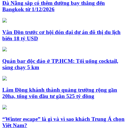
Đà Nẵng sắp có thêm đường bay thẳng đến
Bangkok từ 1/12/2026
Vân Đồn trước cơ hội đón đại dự án đô thị du lịch
biển 18 tỷ USD
Quán bar độc đáo ở TP.HCM: Tối uống cocktail,
sáng chạy 5 km
Lâm Đồng khánh thành quảng trường rộng gần
20ha, tổng vốn đầu tư gần 525 tỷ đồng
“Winter escape” là gì và vì sao khách Trung Á chọn
Việt Nam?