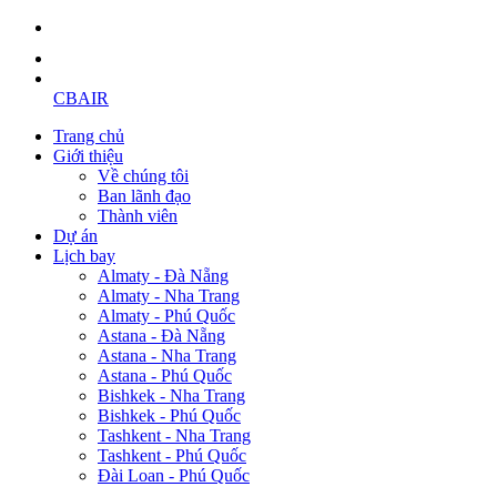
CBAIR
Trang chủ
Giới thiệu
Về chúng tôi
Ban lãnh đạo
Thành viên
Dự án
Lịch bay
Almaty - Đà Nẵng
Almaty - Nha Trang
Almaty - Phú Quốc
Astana - Đà Nẵng
Astana - Nha Trang
Astana - Phú Quốc
Bishkek - Nha Trang
Bishkek - Phú Quốc
Tashkent - Nha Trang
Tashkent - Phú Quốc
Đài Loan - Phú Quốc