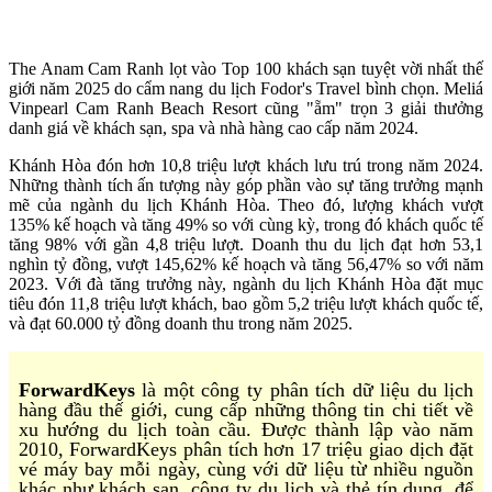
The Anam Cam Ranh lọt vào Top 100 khách sạn tuyệt vời nhất thế
giới năm 2025 do cẩm nang du lịch Fodor's Travel bình chọn. Meliá
Vinpearl Cam Ranh Beach Resort cũng "ẵm" trọn 3 giải thưởng
danh giá về khách sạn, spa và nhà hàng cao cấp năm 2024.
Khánh Hòa đón hơn 10,8 triệu lượt khách lưu trú trong năm 2024.
Những thành tích ấn tượng này góp phần vào sự tăng trưởng mạnh
mẽ của ngành du lịch Khánh Hòa. Theo đó, lượng khách vượt
135% kế hoạch và tăng 49% so với cùng kỳ, trong đó khách quốc tế
tăng 98% với gần 4,8 triệu lượt. Doanh thu du lịch đạt hơn 53,1
nghìn tỷ đồng, vượt 145,62% kế hoạch và tăng 56,47% so với năm
2023. Với đà tăng trưởng này, ngành du lịch Khánh Hòa đặt mục
tiêu đón 11,8 triệu lượt khách, bao gồm 5,2 triệu lượt khách quốc tế,
và đạt 60.000 tỷ đồng doanh thu trong năm 2025.
ForwardKeys
là một công ty phân tích dữ liệu du lịch
hàng đầu thế giới, cung cấp những thông tin chi tiết về
xu hướng du lịch toàn cầu. Được thành lập vào năm
2010, ForwardKeys phân tích hơn 17 triệu giao dịch đặt
vé máy bay mỗi ngày, cùng với dữ liệu từ nhiều nguồn
khác như khách sạn, công ty du lịch và thẻ tín dụng, để