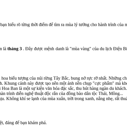
bạn hiểu rõ từng thời điểm để tìm ra mùa lý tưởng cho hành trình của 
n là
tháng 3
. Đây được mệnh danh là "mùa vàng" của du lịch Điện Biê
i hoa biểu tượng của núi rừng Tây Bắc, bung nở rực rỡ nhất. Những chiế
nh. Khung cảnh này được tạo nên một ảnh nền chụp "cực phẩm" mà kh
i Hoa Ban là một sự kiện văn hóa đặc sắc, thu hút hàng ngàn du khác
màn trình diễn nghệ thuật độc rắn của đồng bào dân tộc Thái, Mông...
ịu. Không khí se lạnh của mùa xuân, trời trong xanh, nắng nhẹ, rất th
ệt, đáng để bạn khám phá.