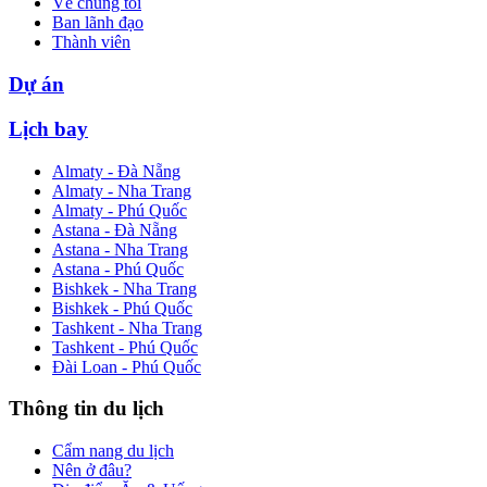
Về chúng tôi
Ban lãnh đạo
Thành viên
Dự án
Lịch bay
Almaty - Đà Nẵng
Almaty - Nha Trang
Almaty - Phú Quốc
Astana - Đà Nẵng
Astana - Nha Trang
Astana - Phú Quốc
Bishkek - Nha Trang
Bishkek - Phú Quốc
Tashkent - Nha Trang
Tashkent - Phú Quốc
Đài Loan - Phú Quốc
Thông tin du lịch
Cẩm nang du lịch
Nên ở đâu?