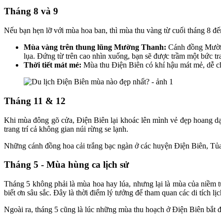
Tháng 8 và 9
Nếu bạn hẹn lỡ với mùa hoa ban, thì mùa thu vàng từ cuối tháng 8 đế
Mùa vàng trên thung lũng Mường Thanh:
Cánh đồng Mường 
lụa. Đứng từ trên cao nhìn xuống, bạn sẽ được trầm một bức tr
Thời tiết mát mẻ:
Mùa thu Điện Biên có khí hậu mát mẻ, dễ chị
Tháng 11 & 12
Khi mùa đông gõ cửa, Điện Biên lại khoác lên mình vẻ đẹp hoang dạ
trang trí cả không gian núi rừng se lạnh.
Những cánh đồng hoa cải trắng bạc ngàn ở các huyện Điện Biên, Tủa
Tháng 5 - Mùa hùng ca lịch sử
Tháng 5 không phải là mùa hoa hay lúa, nhưng lại là mùa của niềm 
biết ơn sâu sắc. Đây là thời điểm lý tưởng để tham quan các di tích
Ngoài ra, tháng 5 cũng là lúc những mùa thu hoạch ở Điện Biên bắt đ