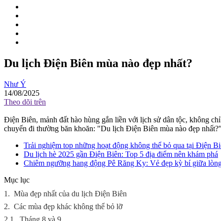
Du lịch Điện Biên mùa nào đẹp nhất?
Như Ý
14/08/2025
Theo dõi trên
Điện Biên, mảnh đất hào hùng gắn liền với lịch sử dân tộc, không ch
chuyến đi thường băn khoăn: "Du lịch Điện Biên mùa nào đẹp nhất?
Trải nghiệm top những hoạt động không thể bỏ qua tại Điện Biê
Du lịch hè 2025 gần Điện Biên: Top 5 địa điểm nên khám phá
Chiêm ngưỡng hang động Pê Răng Ky: Vẻ đẹp kỳ bí giữa lòn
Mục lục
1.
Mùa đẹp nhất của du lịch Điện Biên
2.
Các mùa đẹp khác không thể bỏ lỡ
2.1.
Tháng 8 và 9