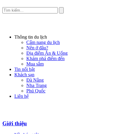
Thông tin du lịch
Cẩm nang du lịch
Nên ở đâu?
Địa điểm Ăn & Uống
Khám phá điểm đến
Mua sắm
Tin nổi bật
Khách sạn
Đà Nẵng
Nha Trang
Phú Quốc
Liên hệ
Giới thiệu