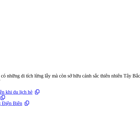
ỉ có những di tích lừng lẫy mà còn sở hữu cảnh sắc thiên nhiên Tây B
"
n khi du lịch hè
g Điện Biên