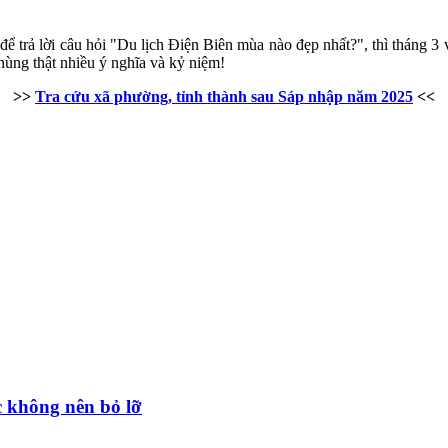
ể trả lời câu hỏi "Du lịch Điện Biên mùa nào đẹp nhất?", thì tháng 3 v
ùng thật nhiều ý nghĩa và kỷ niệm!
>>
Tra cứu xã phường, tỉnh thành sau Sáp nhập năm 2025
<<
 không nên bỏ lỡ