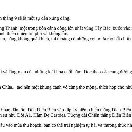
n tháng 9 sẽ là một sự đền xứng đáng.
Thanh, một trong bốn cánh đồng lớn nhất vùng Tây Bắc, bước vào mùa 
anh thiên nhiên trù phú và không ấm.
u, nắng không quá khích, thi thoảng có những cơn mưa rào bất chợt nh
i và lãng mạn của những loài hoa cuối năm. Đọc theo các cung đường
 Chùa... tạo nên một khung cảnh vô cùng thơ mộng, thích hợp cho nhữ
tự hào dân tộc. Đến Điện Biên vào dịp kỷ niệm chiến thắng Điện Biên 
 lịch sử như Đồi A1, Hầm De Castries, Tượng đài Chiến thắng Điện Biên 
ầu vào mùa thu hoạch, bạn có thể trải nghiệm tự hái và thưởng thức nh