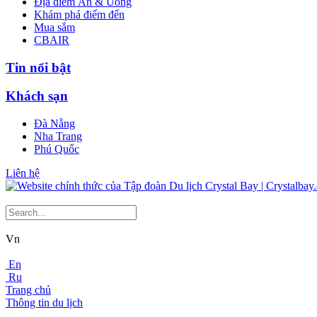
Địa điểm Ăn & Uống
Khám phá điểm đến
Mua sắm
CBAIR
Tin nổi bật
Khách sạn
Đà Nẵng
Nha Trang
Phú Quốc
Liên hệ
Vn
En
Ru
Trang chủ
Thông tin du lịch