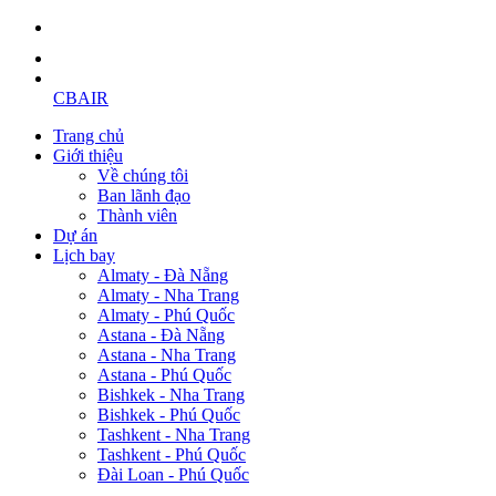
CBAIR
Trang chủ
Giới thiệu
Về chúng tôi
Ban lãnh đạo
Thành viên
Dự án
Lịch bay
Almaty - Đà Nẵng
Almaty - Nha Trang
Almaty - Phú Quốc
Astana - Đà Nẵng
Astana - Nha Trang
Astana - Phú Quốc
Bishkek - Nha Trang
Bishkek - Phú Quốc
Tashkent - Nha Trang
Tashkent - Phú Quốc
Đài Loan - Phú Quốc