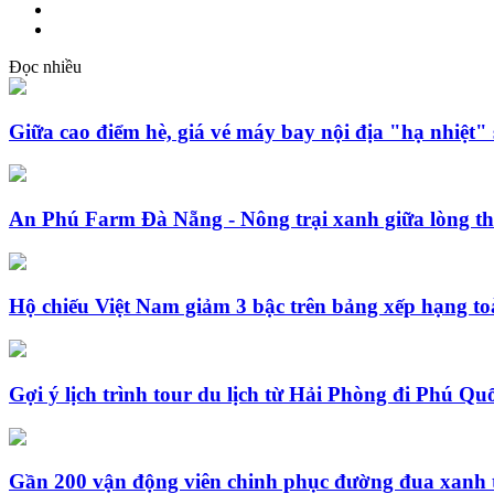
Đọc nhiều
Giữa cao điểm hè, giá vé máy bay nội địa "hạ nhiệt"
An Phú Farm Đà Nẵng - Nông trại xanh giữa lòng t
Hộ chiếu Việt Nam giảm 3 bậc trên bảng xếp hạng to
Gợi ý lịch trình tour du lịch từ Hải Phòng đi Phú Qu
Gần 200 vận động viên chinh phục đường đua xanh 