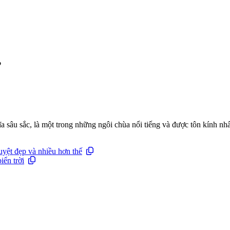
?
 sâu sắc, là một trong những ngôi chùa nổi tiếng và được tôn kính nhấ
yệt đẹp và nhiều hơn thế
iển trời