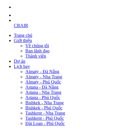
CBAIR
Trang chủ
Giới thiệu
Về chúng tôi
Ban lãnh đạo
Thành viên
Dự án
Lịch bay
Almaty - Đà Nẵng
Almaty - Nha Trang
Almaty - Phú Quốc
Astana - Đà Nẵng
Astana - Nha Trang
Astana - Phú Quốc
Bishkek - Nha Trang
Bishkek - Phú Quốc
Tashkent - Nha Trang
Tashkent - Phú Quốc
Đài Loan - Phú Quốc