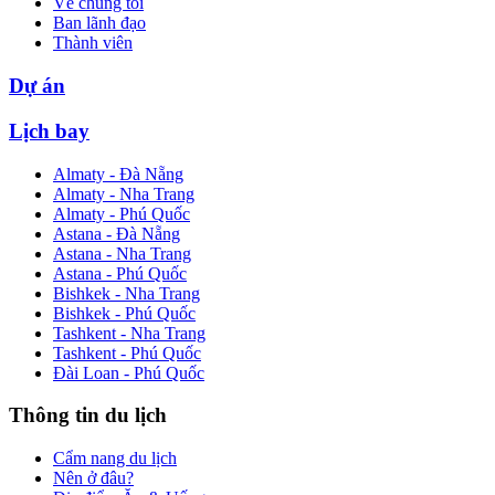
Về chúng tôi
Ban lãnh đạo
Thành viên
Dự án
Lịch bay
Almaty - Đà Nẵng
Almaty - Nha Trang
Almaty - Phú Quốc
Astana - Đà Nẵng
Astana - Nha Trang
Astana - Phú Quốc
Bishkek - Nha Trang
Bishkek - Phú Quốc
Tashkent - Nha Trang
Tashkent - Phú Quốc
Đài Loan - Phú Quốc
Thông tin du lịch
Cẩm nang du lịch
Nên ở đâu?