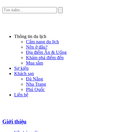
Thông tin du lịch
Cẩm nang du lịch
Nên ở đâu?
Địa điểm Ăn & Uống
Khám phá điểm đến
Mua sắm
Sự kiện
Khách sạn
Đà Nẵng
Nha Trang
Phú Quốc
Liên hệ
Giới thiệu