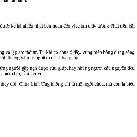
 mắn, an lành.
c kể lại nhiều nhất liên quan đến việc tìm thấy tượng Phật trên bãi
êng và lập am thờ tự. Từ khi có chùa ở đây, vùng biển bỗng dưng sóng
 linh thiêng và ứng nghiệm của Phật pháp.
những người gặp nạn được cứu giúp, hay những người cầu nguyện đều
 chiêm bái, cầu nguyện.
 thay đổi. Chùa Linh Ứng không chỉ là một ngôi chùa, mà còn là biểu