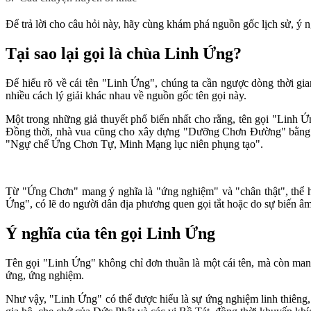
Để trả lời cho câu hỏi này, hãy cùng khám phá nguồn gốc lịch sử, ý 
Tại sao lại gọi là chùa Linh Ứng?
Để hiểu rõ về cái tên "Linh Ứng", chúng ta cần ngược dòng thời gian
nhiều cách lý giải khác nhau về nguồn gốc tên gọi này.
Một trong những giả thuyết phổ biến nhất cho rằng, tên gọi "Linh
Đồng thời, nhà vua cũng cho xây dựng "Dưỡng Chơn Đường" bằng gạ
"Ngự chế Ứng Chơn Tự, Minh Mạng lục niên phụng tạo".
Từ "Ứng Chơn" mang ý nghĩa là "ứng nghiệm" và "chân thật", thể h
Ứng", có lẽ do người dân địa phương quen gọi tắt hoặc do sự biến âm
Ý nghĩa của tên gọi Linh Ứng
Tên gọi "Linh Ứng" không chỉ đơn thuần là một cái tên, mà còn mang
ứng, ứng nghiệm.
Như vậy, "Linh Ứng" có thể được hiểu là sự ứng nghiệm linh thiêng,