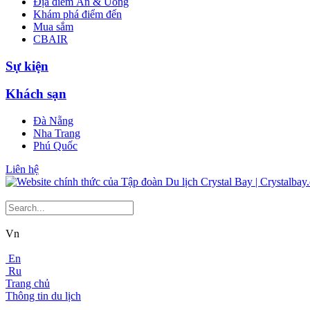
Địa điểm Ăn & Uống
Khám phá điểm đến
Mua sắm
CBAIR
Sự kiện
Khách sạn
Đà Nẵng
Nha Trang
Phú Quốc
Liên hệ
Vn
En
Ru
Trang chủ
Thông tin du lịch