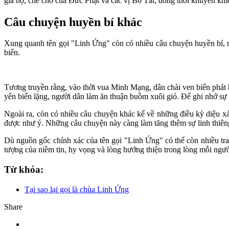
gia hộ, che chở của Đức Phật và các vị Bồ Tát, đồng thời khuyến khí
Câu chuyện huyền bí khác
Xung quanh tên gọi "Linh Ứng" còn có nhiều câu chuyện huyền bí, ma
biển.
Tương truyền rằng, vào thời vua Minh Mạng, dân chài ven biển phát h
yên biển lặng, người dân làm ăn thuận buồm xuôi gió. Để ghi nhớ sự 
Ngoài ra, còn có nhiều câu chuyện khác kể về những điều kỳ diệu 
được như ý. Những câu chuyện này càng làm tăng thêm sự linh thiêng
Dù nguồn gốc chính xác của tên gọi "Linh Ứng" có thể còn nhiều tra
tượng của niềm tin, hy vọng và lòng hướng thiện trong lòng mỗi ngư
Từ khóa:
Tại sao lại gọi là chùa Linh Ứng
Share