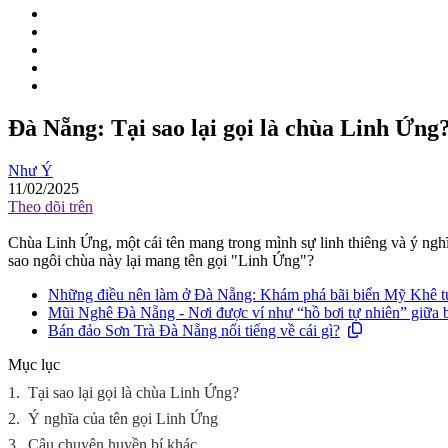
Đà Nẵng: Tại sao lại gọi là chùa Linh Ứng
Như Ý
11/02/2025
Theo dõi trên
Chùa Linh Ứng, một cái tên mang trong mình sự linh thiêng và ý nghĩa
sao ngôi chùa này lại mang tên gọi "Linh Ứng"?
Những điều nên làm ở Đà Nẵng: Khám phá bãi biển Mỹ Khê tu
Mũi Nghê Đà Nẵng - Nơi được ví như “hồ bơi tự nhiên” giữa b
Bán đảo Sơn Trà Đà Nẵng nổi tiếng về cái gì?
Mục lục
1.
Tại sao lại gọi là chùa Linh Ứng?
2.
Ý nghĩa của tên gọi Linh Ứng
3.
Câu chuyện huyền bí khác