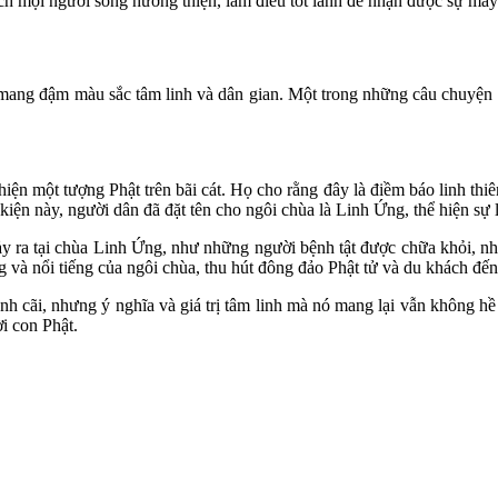
ch mọi người sống hướng thiện, làm điều tốt lành để nhận được sự may
ng đậm màu sắc tâm linh và dân gian. Một trong những câu chuyện đượ
iện một tượng Phật trên bãi cát. Họ cho rằng đây là điềm báo linh thi
kiện này, người dân đã đặt tên cho ngôi chùa là Linh Ứng, thể hiện sự
xảy ra tại chùa Linh Ứng, như những người bệnh tật được chữa khỏi, 
 và nổi tiếng của ngôi chùa, thu hút đông đảo Phật tử và du khách đến
nh cãi, nhưng ý nghĩa và giá trị tâm linh mà nó mang lại vẫn không hề
ời con Phật.