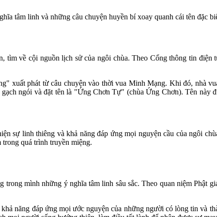
nghĩa tâm linh và những câu chuyện huyền bí xoay quanh cái tên đặc biệ
, tìm về cội nguồn lịch sử của ngôi chùa. Theo Cổng thông tin điện tử
 Ứng" xuất phát từ câu chuyện vào thời vua Minh Mạng. Khi đó, nhà 
ch ngói và đặt tên là "Ứng Chơn Tự" (chùa Ứng Chơn). Tên này được
iện sự linh thiêng và khả năng đáp ứng mọi nguyện cầu của ngôi chù
 trong quá trình truyền miệng.
 trong mình những ý nghĩa tâm linh sâu sắc. Theo quan niệm Phật giáo,
 khả năng đáp ứng mọi ước nguyện của những người có lòng tin và thà