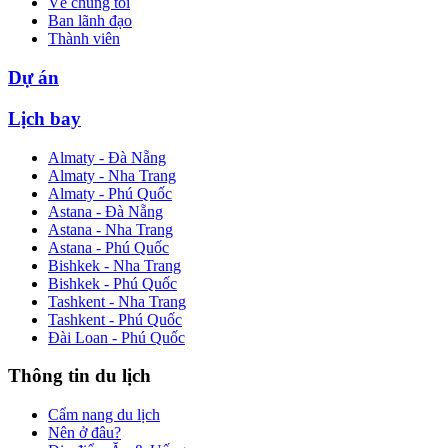
Về chúng tôi
Ban lãnh đạo
Thành viên
Dự án
Lịch bay
Almaty - Đà Nẵng
Almaty - Nha Trang
Almaty - Phú Quốc
Astana - Đà Nẵng
Astana - Nha Trang
Astana - Phú Quốc
Bishkek - Nha Trang
Bishkek - Phú Quốc
Tashkent - Nha Trang
Tashkent - Phú Quốc
Đài Loan - Phú Quốc
Thông tin du lịch
Cẩm nang du lịch
Nên ở đâu?