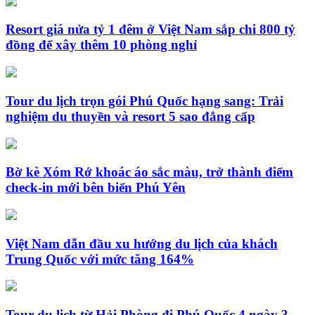
Resort giá nửa tỷ 1 đêm ở Việt Nam sắp chi 800 tỷ
đồng để xây thêm 10 phòng nghỉ
Tour du lịch trọn gói Phú Quốc hạng sang: Trải
nghiệm du thuyền và resort 5 sao đẳng cấp
Bờ kè Xóm Rớ khoác áo sắc màu, trở thành điểm
check-in mới bên biển Phú Yên
Việt Nam dẫn đầu xu hướng du lịch của khách
Trung Quốc với mức tăng 164%
Tour du lịch từ Hải Phòng đi Phú Quốc 4 ngày 3