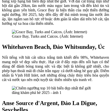
bảng xếp hạng bãi biển đẹp nhất thế giới. Với dải cát trắng mịn như
bột dài gần 20km, làn nước màu ngọc lam trong vắt đến khó tin và
không gian yên bình, Grace Bay là hiện thân của một thiên đường
nghỉ dưỡng. Hè 2025, hãy đến đây để thả mình trong làn nước ấm
áp, lặn ngắm san hô rực rỡ hoặc đơn giản là nằm dài trên bờ cát, tận
hưởng sự xa hoa của thiên nhiên.
Grace Bay, Turks and Caicos. (Ảnh: Internet)
Whitehaven Beach, Đảo Whitsunday, Úc
Nổi tiếng với bãi cát silica trắng tinh khiết đến 98%, Whitehaven
mang một vẻ đẹp siêu thực. Hạt cát ở đây mịn đến nỗi bạn có thể
dùng để đánh bóng trang sức và đặc biệt là không giữ nhiệt, cho
phép bạn thoải mái đi chân trần ngay cả dưới nắng hè gay gắt. Điểm
nhấn là Vịnh Hill Inlet, nơi những dòng chảy thủy triều hòa quyện
cát và nước tạo nên một tuyệt tác thiên nhiên tựa tranh vẽ.
Anse Source d'Argent, Đảo La Digue,
Seychelles