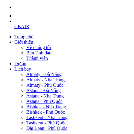
CBAIR
Trang chủ
Giới thiệu
Về chúng tôi
Ban lãnh đạo
Thành viên
Dự án
Lịch bay
Almaty - Đà Nẵng
Almaty - Nha Trang
Almaty - Phú Quốc
Astana - Đà Nẵng
Astana - Nha Trang
Astana - Phú Quốc
Bishkek - Nha Trang
Bishkek - Phú Quốc
Tashkent - Nha Trang
Tashkent - Phú Quốc
Đài Loan - Phú Quốc