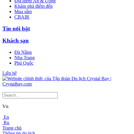
Địa điểm Ăn & Uống
Khám phá điểm đến
Mua sắm
CBAIR
Tin nổi bật
Khách sạn
Đà Nẵng
Nha Trang
Phú Quốc
Liên hệ
Vn
En
Ru
Trang chủ
Thông tin du lịch