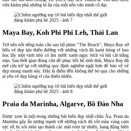
vừa khám phá những bí ẩn của một nền văn minh cổ đại.
Maya Bay, Koh Phi Phi Leh, Thái Lan
Trở nên nổi tiếng toàn cầu sau bộ phim "The Beach", Maya Bay sở
hữu vẻ đẹp tựa thiên đường với những vách đá karst hùng vĩ bao
bọc lấy một vịnh nhỏ có làn nước xanh ngọc bích và bãi cát trắng
mịn. Sau thời gian đóng cửa để phục hồi hệ sinh thái, Maya Bay đã
mở cửa trở lại với những quy định nghiêm ngặt hơn để bảo vệ vẻ
đẹp mong manh này. Đây là điểm đến không thể bỏ qua cho những
ai yêu vẻ đẹp hùng vĩ của thiên nhiên.
Praia da Marinha, Algarve, Bồ Đào Nha
Được xem là một trong những bãi biển đẹp nhất châu Âu, Praia da
Marinha gây ấn tượng mạnh với những vách đá vôi màu vàng cam
rực rỡ, bị xói mòn tạo thành các mái vòm tự nhiên, hang động biển