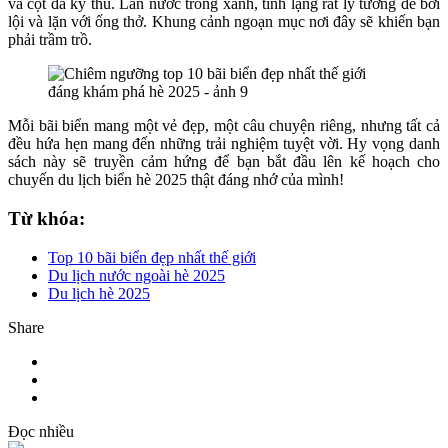
và cột đá kỳ thú. Làn nước trong xanh, tĩnh lặng rất lý tưởng để bơi
lội và lặn với ống thở. Khung cảnh ngoạn mục nơi đây sẽ khiến bạn
phải trầm trồ.
Mỗi bãi biển mang một vẻ đẹp, một câu chuyện riêng, nhưng tất cả
đều hứa hẹn mang đến những trải nghiệm tuyệt vời. Hy vọng danh
sách này sẽ truyền cảm hứng để bạn bắt đầu lên kế hoạch cho
chuyến du lịch biển hè 2025 thật đáng nhớ của mình!
Từ khóa:
Top 10 bãi biển đẹp nhất thế giới
Du lịch nước ngoài hè 2025
Du lịch hè 2025
Share
Đọc nhiều