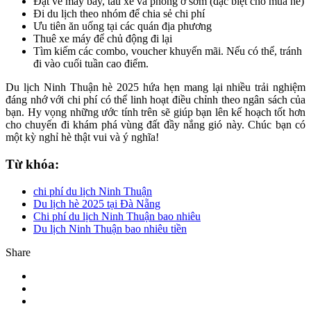
Đặt vé máy bay, tàu xe và phòng ở sớm (đặc biệt cho mùa hè)
Đi du lịch theo nhóm để chia sẻ chi phí
Ưu tiên ăn uống tại các quán địa phương
Thuê xe máy để chủ động đi lại
Tìm kiếm các combo, voucher khuyến mãi. Nếu có thể, tránh
đi vào cuối tuần cao điểm.
Du lịch Ninh Thuận hè 2025 hứa hẹn mang lại nhiều trải nghiệm
đáng nhớ với chi phí có thể linh hoạt điều chỉnh theo ngân sách của
bạn. Hy vọng những ước tính trên sẽ giúp bạn lên kế hoạch tốt hơn
cho chuyến đi khám phá vùng đất đầy nắng gió này. Chúc bạn có
một kỳ nghỉ hè thật vui và ý nghĩa!
Từ khóa:
chi phí du lịch Ninh Thuận
Du lịch hè 2025 tại Đà Nẵng
Chi phí du lịch Ninh Thuận bao nhiêu
Du lịch Ninh Thuận bao nhiêu tiền
Share