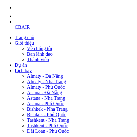
CBAIR
Trang chủ
Giới thiệu
Về chúng tôi
Ban lãnh đạo
Thành viên
Dự án
Lịch bay
Almaty - Đà Nẵng
Almaty - Nha Trang
Almaty - Phú Quốc
Astana - Đà Nẵng
Astana - Nha Trang
Astana - Phú Quốc
Bishkek - Nha Trang
Bishkek - Phú Quốc
Tashkent - Nha Trang
Tashkent - Phú Quốc
Đài Loan - Phú Quốc