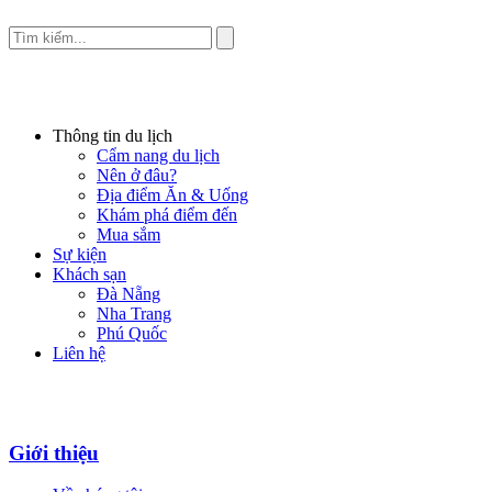
Thông tin du lịch
Cẩm nang du lịch
Nên ở đâu?
Địa điểm Ăn & Uống
Khám phá điểm đến
Mua sắm
Sự kiện
Khách sạn
Đà Nẵng
Nha Trang
Phú Quốc
Liên hệ
Giới thiệu