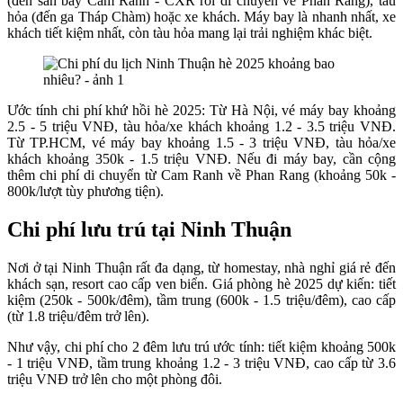
(đến sân bay Cam Ranh - CXR rồi di chuyển về Phan Rang), tàu
hỏa (đến ga Tháp Chàm) hoặc xe khách. Máy bay là nhanh nhất, xe
khách tiết kiệm nhất, còn tàu hỏa mang lại trải nghiệm khác biệt.
Ước tính chi phí khứ hồi hè 2025: Từ Hà Nội, vé máy bay khoảng
2.5 - 5 triệu VNĐ, tàu hỏa/xe khách khoảng 1.2 - 3.5 triệu VNĐ.
Từ TP.HCM, vé máy bay khoảng 1.5 - 3 triệu VNĐ, tàu hỏa/xe
khách khoảng 350k - 1.5 triệu VNĐ. Nếu đi máy bay, cần cộng
thêm chi phí di chuyển từ Cam Ranh về Phan Rang (khoảng 50k -
800k/lượt tùy phương tiện).
Chi phí lưu trú tại Ninh Thuận
Nơi ở tại Ninh Thuận rất đa dạng, từ homestay, nhà nghỉ giá rẻ đến
khách sạn, resort cao cấp ven biển. Giá phòng hè 2025 dự kiến: tiết
kiệm (250k - 500k/đêm), tầm trung (600k - 1.5 triệu/đêm), cao cấp
(từ 1.8 triệu/đêm trở lên).
Như vậy, chi phí cho 2 đêm lưu trú ước tính: tiết kiệm khoảng 500k
- 1 triệu VNĐ, tầm trung khoảng 1.2 - 3 triệu VNĐ, cao cấp từ 3.6
triệu VNĐ trở lên cho một phòng đôi.