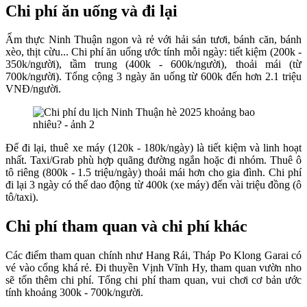
Chi phí ăn uống và đi lại
Ẩm thực Ninh Thuận ngon và rẻ với hải sản tươi, bánh căn, bánh
xèo, thịt cừu... Chi phí ăn uống ước tính mỗi ngày: tiết kiệm (200k -
350k/người), tầm trung (400k - 600k/người), thoải mái (từ
700k/người). Tổng cộng 3 ngày ăn uống từ 600k đến hơn 2.1 triệu
VNĐ/người.
Để đi lại, thuê xe máy (120k - 180k/ngày) là tiết kiệm và linh hoạt
nhất. Taxi/Grab phù hợp quãng đường ngắn hoặc đi nhóm. Thuê ô
tô riêng (800k - 1.5 triệu/ngày) thoải mái hơn cho gia đình. Chi phí
đi lại 3 ngày có thể dao động từ 400k (xe máy) đến vài triệu đồng (ô
tô/taxi).
Chi phí tham quan và chi phí khác
Các điểm tham quan chính như Hang Rái, Tháp Po Klong Garai có
vé vào cổng khá rẻ. Đi thuyền Vịnh Vĩnh Hy, tham quan vườn nho
sẽ tốn thêm chi phí. Tổng chi phí tham quan, vui chơi cơ bản ước
tính khoảng 300k - 700k/người.