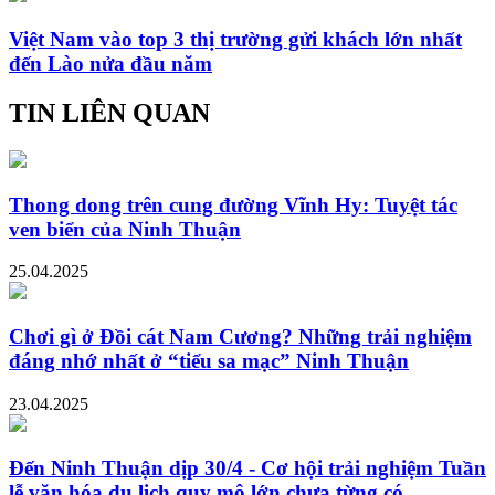
Việt Nam vào top 3 thị trường gửi khách lớn nhất
đến Lào nửa đầu năm
TIN LIÊN QUAN
Thong dong trên cung đường Vĩnh Hy: Tuyệt tác
ven biển của Ninh Thuận
25.04.2025
Chơi gì ở Đồi cát Nam Cương? Những trải nghiệm
đáng nhớ nhất ở “tiểu sa mạc” Ninh Thuận
23.04.2025
Đến Ninh Thuận dịp 30/4 - Cơ hội trải nghiệm Tuần
lễ văn hóa du lịch quy mô lớn chưa từng có