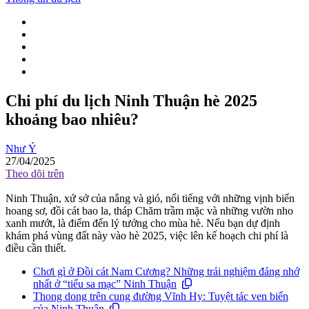
Chi phí du lịch Ninh Thuận hè 2025
khoảng bao nhiêu?
Như Ý
27/04/2025
Theo dõi trên
Ninh Thuận, xứ sở của nắng và gió, nổi tiếng với những vịnh biển
hoang sơ, đồi cát bao la, tháp Chăm trầm mặc và những vườn nho
xanh mướt, là điểm đến lý tưởng cho mùa hè. Nếu bạn dự định
khám phá vùng đất này vào hè 2025, việc lên kế hoạch chi phí là
điều cần thiết.
Chơi gì ở Đồi cát Nam Cương? Những trải nghiệm đáng nhớ
nhất ở “tiểu sa mạc” Ninh Thuận
Thong dong trên cung đường Vĩnh Hy: Tuyệt tác ven biển
của Ninh Thuận