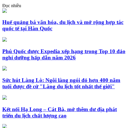
Đọc nhiều
Huế quảng bá văn hóa, du lịch và mở rộng hợp tác
quốc tế tại Hàn Quốc
Phú Quốc được Expedia xếp hạng trong Top 10 đảo
nghỉ dưỡng hấp dẫn năm 2026
Sức hút Làng Lò: Ngôi làng ngói đỏ hơn 400 năm
tuổi được đề cử "Làng du lịch tốt nhất thế giới"
Kết nối Hạ Long – Cát Bà, mở thêm dư địa phát
triển du lịch chất lượng cao