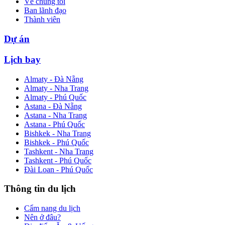
Về chúng tôi
Ban lãnh đạo
Thành viên
Dự án
Lịch bay
Almaty - Đà Nẵng
Almaty - Nha Trang
Almaty - Phú Quốc
Astana - Đà Nẵng
Astana - Nha Trang
Astana - Phú Quốc
Bishkek - Nha Trang
Bishkek - Phú Quốc
Tashkent - Nha Trang
Tashkent - Phú Quốc
Đài Loan - Phú Quốc
Thông tin du lịch
Cẩm nang du lịch
Nên ở đâu?