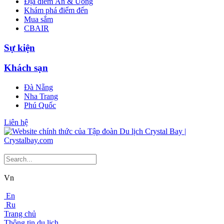
Địa điểm Ăn & Uống
Khám phá điểm đến
Mua sắm
CBAIR
Sự kiện
Khách sạn
Đà Nẵng
Nha Trang
Phú Quốc
Liên hệ
Vn
En
Ru
Trang chủ
Thông tin du lịch