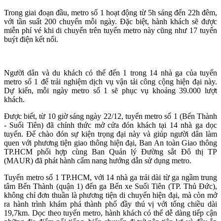
Trong giai đoạn đầu, metro số 1 hoạt động từ 5h sáng đến 22h đêm,
với tần suất 200 chuyến mỗi ngày. Đặc biệt, hành khách sẽ được
miễn phí vé khi di chuyển trên tuyến metro này cũng như 17 tuyến
buýt điện kết nối.
Người dân và du khách có thể đến 1 trong 14 nhà ga của tuyến
metro số 1 để trải nghiệm dịch vụ vận tải công cộng hiện đại này.
Dự kiến, mỗi ngày metro số 1 sẽ phục vụ khoảng 39.000 lượt
khách.
Được biết, từ 10 giờ sáng ngày 22/12, tuyến metro số 1 (Bến Thành
- Suối Tiên) đã chính thức mở cửa đón khách tại 14 nhà ga dọc
tuyến. Để chào đón sự kiện trọng đại này và giúp người dân làm
quen với phương tiện giao thông hiện đại, Ban An toàn Giao thông
TP.HCM phối hợp cùng Ban Quản lý Đường sắt Đô thị TP
(MAUR) đã phát hành cẩm nang hướng dẫn sử dụng metro.
Tuyến metro số 1 TP.HCM, với 14 nhà ga trải dài từ ga ngầm trung
tâm Bến Thành (quận 1) đến ga Bến xe Suối Tiên (TP. Thủ Đức),
không chỉ đơn thuần là phương tiện di chuyển hiện đại, mà còn mở
ra hành trình khám phá thành phố đầy thú vị với tổng chiều dài
19,7km. Dọc theo tuyến metro, hành khách có thể dễ dàng tiếp cận