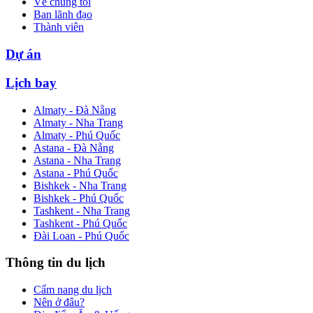
Về chúng tôi
Ban lãnh đạo
Thành viên
Dự án
Lịch bay
Almaty - Đà Nẵng
Almaty - Nha Trang
Almaty - Phú Quốc
Astana - Đà Nẵng
Astana - Nha Trang
Astana - Phú Quốc
Bishkek - Nha Trang
Bishkek - Phú Quốc
Tashkent - Nha Trang
Tashkent - Phú Quốc
Đài Loan - Phú Quốc
Thông tin du lịch
Cẩm nang du lịch
Nên ở đâu?