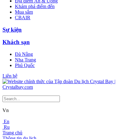
Địa điểm Ăn & Uống
Khám phá điểm đến
Mua sắm
CBAIR
Sự kiện
Khách sạn
Đà Nẵng
Nha Trang
Phú Quốc
Liên hệ
Vn
En
Ru
Trang chủ
Thông tin du lịch