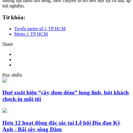
những địa điểm nổi tiếng, biến chuyến đi trở nên tiện lợi và đầy ắp
trải nghiệm.
Từ khóa:
Tuyến metro số 1 TP HCM
Metro 1 TP HCM
Share
Đọc nhiều
Huế xuất hiện “cây đom đóm” lung linh, hút khách
check-in mỗi tối
Hơn 12 hoạt động đặc sắc tại Lễ hội Địa đạo Kỳ
Anh - Bãi sậy sông Đầm