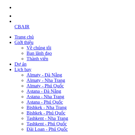
CBAIR
Trang chủ
Giới thiệu
Về chúng tôi
Ban lãnh đạo
Thành viên
Dự án
Lịch bay
Almaty - Đà Nẵng
Almaty - Nha Trang
Almaty - Phú Quốc
Astana - Đà Nẵng
Astana - Nha Trang
Astana - Phú Quốc
Bishkek - Nha Trang
Bishkek - Phú Quốc
Tashkent - Nha Trang
Tashkent - Phú Quốc
Đài Loan - Phú Quốc