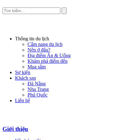
Thông tin du lịch
Cẩm nang du lịch
Nên ở đâu?
Địa điểm Ăn & Uống
Khám phá điểm đến
Mua sắm
Sự kiện
Khách sạn
Đà Nẵng
Nha Trang
Phú Quốc
Liên hệ
Giới thiệu