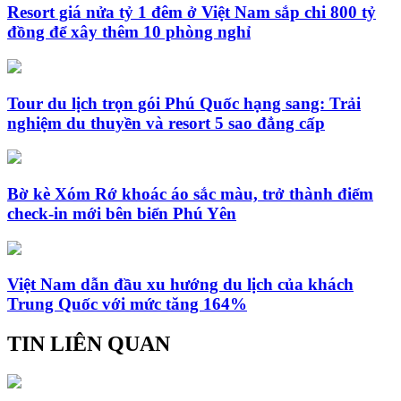
Resort giá nửa tỷ 1 đêm ở Việt Nam sắp chi 800 tỷ
đồng để xây thêm 10 phòng nghỉ
Tour du lịch trọn gói Phú Quốc hạng sang: Trải
nghiệm du thuyền và resort 5 sao đẳng cấp
Bờ kè Xóm Rớ khoác áo sắc màu, trở thành điểm
check-in mới bên biển Phú Yên
Việt Nam dẫn đầu xu hướng du lịch của khách
Trung Quốc với mức tăng 164%
TIN LIÊN QUAN