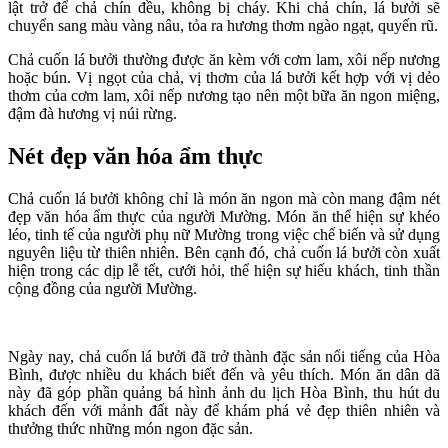
lật trở để chả chín đều, không bị cháy. Khi chả chín, lá bưởi sẽ
chuyển sang màu vàng nâu, tỏa ra hương thơm ngào ngạt, quyến rũ.
Chả cuốn lá bưởi thường được ăn kèm với cơm lam, xôi nếp nương
hoặc bún. Vị ngọt của chả, vị thơm của lá bưởi kết hợp với vị dẻo
thơm của cơm lam, xôi nếp nương tạo nên một bữa ăn ngon miệng,
đậm đà hương vị núi rừng.
Nét đẹp văn hóa ẩm thực
Chả cuốn lá bưởi không chỉ là món ăn ngon mà còn mang đậm nét
đẹp văn hóa ẩm thực của người Mường. Món ăn thể hiện sự khéo
léo, tinh tế của người phụ nữ Mường trong việc chế biến và sử dụng
nguyên liệu từ thiên nhiên. Bên cạnh đó, chả cuốn lá bưởi còn xuất
hiện trong các dịp lễ tết, cưới hỏi, thể hiện sự hiếu khách, tinh thần
cộng đồng của người Mường.
Ngày nay, chả cuốn lá bưởi đã trở thành đặc sản nổi tiếng của Hòa
Bình, được nhiều du khách biết đến và yêu thích. Món ăn dân dã
này đã góp phần quảng bá hình ảnh du lịch Hòa Bình, thu hút du
khách đến với mảnh đất này để khám phá vẻ đẹp thiên nhiên và
thưởng thức những món ngon đặc sản.