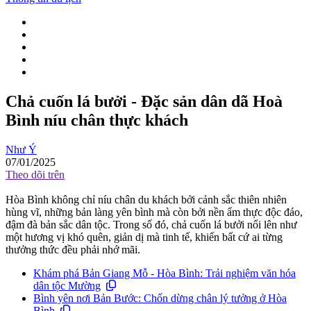
Chả cuốn lá bưởi - Đặc sản dân dã Hoà
Bình níu chân thực khách
Như Ý
07/01/2025
Theo dõi trên
Hòa Bình không chỉ níu chân du khách bởi cảnh sắc thiên nhiên
hùng vĩ, những bản làng yên bình mà còn bởi nền ẩm thực độc đáo,
đậm đà bản sắc dân tộc. Trong số đó, chả cuốn lá bưởi nổi lên như
một hương vị khó quên, giản dị mà tinh tế, khiến bất cứ ai từng
thưởng thức đều phải nhớ mãi.
Khám phá Bản Giang Mỗ - Hòa Bình: Trải nghiệm văn hóa
dân tộc Mường
Bình yên nơi Bản Bước: Chốn dừng chân lý tưởng ở Hòa
Bình