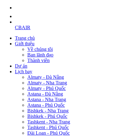
CBAIR
Trang chủ
Giới thiệu
Về chúng tôi
Ban lãnh đạo
Thành viên
Dự án
Lịch bay
Almaty - Đà Nẵng
Almaty - Nha Trang
Almaty - Phú Quốc
Astana - Đà Nẵng
Astana - Nha Trang
Astana - Phú Quốc
Bishkek - Nha Trang
Bishkek - Phú Quốc
Tashkent - Nha Trang
Tashkent - Phú Quốc
Đài Loan - Phú Quốc