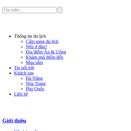
Thông tin du lịch
Cẩm nang du lịch
Nên ở đâu?
Địa điểm Ăn & Uống
Khám phá điểm đến
Mua sắm
Tin nổi bật
Khách sạn
Đà Nẵng
Nha Trang
Phú Quốc
Liên hệ
Giới thiệu