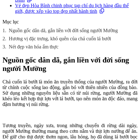
Vẻ đẹp Hòa Bình chinh phục tạp chí du lịch hàng đầu thế
giới, được xếp vào top đẹp nhất hành tinh
Mục lục
1.
Nguồn gốc dân dã, gắn liền với đời sống người Mường
2.
Hương vị đặc trưng, khó quên của chả cuốn lá bưởi
3.
Nét đẹp văn hóa ẩm thực
Nguồn gốc dân dã, gắn liền với đời sống
người Mường
Chả cuốn lá bưởi là món ăn truyền thống của người Mường, ra đời
từ chính cuộc sống lao động, gắn bó với thiên nhiên của đồng bào.
Sử dụng những nguyên liệu sẵn có từ núi rừng, người Mường đã
khéo léo kết hợp thịt lợn với lá bưởi, tạo nên món ăn độc đáo, mang
đậm hương vị núi rừng.
Tương truyền, ngày xưa, trong những chuyến đi rừng dài ngày,
người Mường thường mang theo cơm nắm và thịt lợn nướng để ăn.
Để giữ cho thịt được thơm ngon, lâu hỏng, họ đã dùng lá bưởi bọc