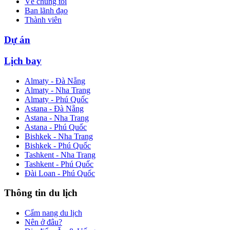
Về chúng tôi
Ban lãnh đạo
Thành viên
Dự án
Lịch bay
Almaty - Đà Nẵng
Almaty - Nha Trang
Almaty - Phú Quốc
Astana - Đà Nẵng
Astana - Nha Trang
Astana - Phú Quốc
Bishkek - Nha Trang
Bishkek - Phú Quốc
Tashkent - Nha Trang
Tashkent - Phú Quốc
Đài Loan - Phú Quốc
Thông tin du lịch
Cẩm nang du lịch
Nên ở đâu?