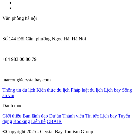
Văn phòng hà nội
Số 144 Đội Cấn, phường Ngọc Hà, Hà Nội
+84 983 00 80 79
marcom@crystalbay.com
Thông tin du lịch
Kiến thức du lịch
Pháp luật du lịch
Lịch bay
Sống
an vui
Danh mục
Giới thiệu
Ban lãnh đạo
Dự án
Thành viên
Tin tức
Lịch bay
Tuyển
dụng
Booking
Liên hệ
CBAIR
©Copyright 2025 - Crystal Bay Tourism Group