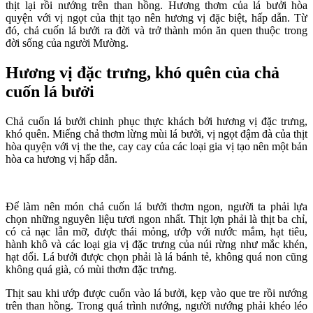
thịt lại rồi nướng trên than hồng. Hương thơm của lá bưởi hòa
quyện với vị ngọt của thịt tạo nên hương vị đặc biệt, hấp dẫn. Từ
đó, chả cuốn lá bưởi ra đời và trở thành món ăn quen thuộc trong
đời sống của người Mường.
Hương vị đặc trưng, khó quên của chả
cuốn lá bưởi
Chả cuốn lá bưởi chinh phục thực khách bởi hương vị đặc trưng,
khó quên. Miếng chả thơm lừng mùi lá bưởi, vị ngọt đậm đà của thịt
hòa quyện với vị the the, cay cay của các loại gia vị tạo nên một bản
hòa ca hương vị hấp dẫn.
Để làm nên món chả cuốn lá bưởi thơm ngon, người ta phải lựa
chọn những nguyên liệu tươi ngon nhất. Thịt lợn phải là thịt ba chỉ,
có cả nạc lẫn mỡ, được thái mỏng, ướp với nước mắm, hạt tiêu,
hành khô và các loại gia vị đặc trưng của núi rừng như mắc khén,
hạt dổi. Lá bưởi được chọn phải là lá bánh tẻ, không quá non cũng
không quá già, có mùi thơm đặc trưng.
Thịt sau khi ướp được cuốn vào lá bưởi, kẹp vào que tre rồi nướng
trên than hồng. Trong quá trình nướng, người nướng phải khéo léo