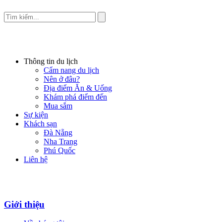
Thông tin du lịch
Cẩm nang du lịch
Nên ở đâu?
Địa điểm Ăn & Uống
Khám phá điểm đến
Mua sắm
Sự kiện
Khách sạn
Đà Nẵng
Nha Trang
Phú Quốc
Liên hệ
Giới thiệu