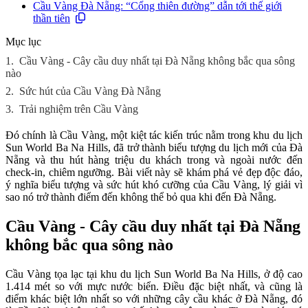
Cầu Vàng Đà Nẵng: “Cổng thiên đường” dẫn tới thế giới
thần tiên
Mục lục
1.
Cầu Vàng - Cây cầu duy nhất tại Đà Nẵng không bắc qua sông
nào
2.
Sức hút của Cầu Vàng Đà Nẵng
3.
Trải nghiệm trên Cầu Vàng
Đó chính là Cầu Vàng, một kiệt tác kiến trúc nằm trong khu du lịch
Sun World Ba Na Hills, đã trở thành biểu tượng du lịch mới của Đà
Nẵng và thu hút hàng triệu du khách trong và ngoài nước đến
check-in, chiêm ngưỡng. Bài viết này sẽ khám phá vẻ đẹp độc đáo,
ý nghĩa biểu tượng và sức hút khó cưỡng của Cầu Vàng, lý giải vì
sao nó trở thành điểm đến không thể bỏ qua khi đến Đà Nẵng.
Cầu Vàng - Cây cầu duy nhất tại Đà Nẵng
không bắc qua sông nào
Cầu Vàng tọa lạc tại khu du lịch Sun World Ba Na Hills, ở độ cao
1.414 mét so với mực nước biển. Điều đặc biệt nhất, và cũng là
điểm khác biệt lớn nhất so với những cây cầu khác ở Đà Nẵng, đó