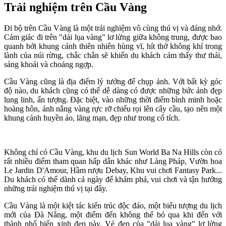
Trải nghiệm trên Cầu Vàng
Đi bộ trên Cầu Vàng là một trải nghiệm vô cùng thú vị và đáng nhớ.
Cảm giác đi trên "dải lụa vàng" lơ lửng giữa không trung, được bao
quanh bởi khung cảnh thiên nhiên hùng vĩ, hít thở không khí trong
lành của núi rừng, chắc chắn sẽ khiến du khách cảm thấy thư thái,
sảng khoái và choáng ngợp.
Cầu Vàng cũng là địa điểm lý tưởng để chụp ảnh. Với bất kỳ góc
độ nào, du khách cũng có thể dễ dàng có được những bức ảnh đẹp
lung linh, ấn tượng. Đặc biệt, vào những thời điểm bình minh hoặc
hoàng hôn, ánh nắng vàng rực rỡ chiếu rọi lên cây cầu, tạo nên một
khung cảnh huyền ảo, lãng mạn, đẹp như trong cổ tích.
Không chỉ có Cầu Vàng, khu du lịch Sun World Ba Na Hills còn có
rất nhiều điểm tham quan hấp dẫn khác như Làng Pháp, Vườn hoa
Le Jardin D'Amour, Hầm rượu Debay, Khu vui chơi Fantasy Park...
Du khách có thể dành cả ngày để khám phá, vui chơi và tận hưởng
những trải nghiệm thú vị tại đây.
Cầu Vàng là một kiệt tác kiến trúc độc đáo, một biểu tượng du lịch
mới của Đà Nẵng, một điểm đến không thể bỏ qua khi đến với
thành phố biển xinh đẹp này. Vẻ đẹp của "dải lụa vàng" lơ lửng