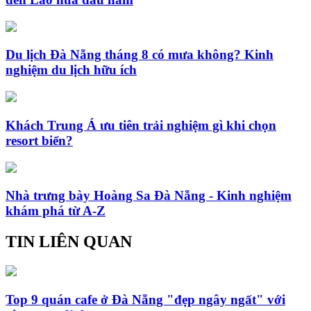
Du lịch Đà Nẵng tháng 8 có mưa không? Kinh
nghiệm du lịch hữu ích
Khách Trung Á ưu tiên trải nghiệm gì khi chọn
resort biển?
Nhà trưng bày Hoàng Sa Đà Nẵng - Kinh nghiệm
khám phá từ A-Z
TIN LIÊN QUAN
Top 9 quán cafe ở Đà Nẵng "đẹp ngây ngất" với