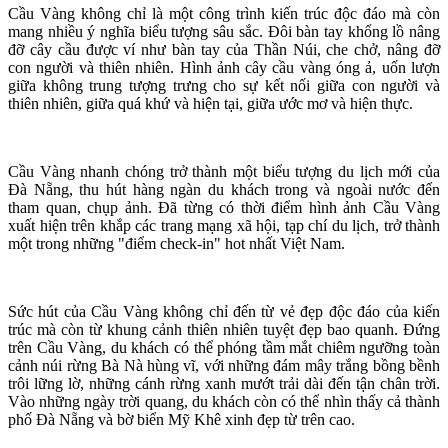
Cầu Vàng không chỉ là một công trình kiến trúc độc đáo mà còn
mang nhiều ý nghĩa biểu tượng sâu sắc. Đôi bàn tay khổng lồ nâng
đỡ cây cầu được ví như bàn tay của Thần Núi, che chở, nâng đỡ
con người và thiên nhiên. Hình ảnh cây cầu vàng óng ả, uốn lượn
giữa không trung tượng trưng cho sự kết nối giữa con người và
thiên nhiên, giữa quá khứ và hiện tại, giữa ước mơ và hiện thực.
Cầu Vàng nhanh chóng trở thành một biểu tượng du lịch mới của
Đà Nẵng, thu hút hàng ngàn du khách trong và ngoài nước đến
tham quan, chụp ảnh. Đã từng có thời điểm hình ảnh Cầu Vàng
xuất hiện trên khắp các trang mạng xã hội, tạp chí du lịch, trở thành
một trong những "điểm check-in" hot nhất Việt Nam.
Sức hút của Cầu Vàng không chỉ đến từ vẻ đẹp độc đáo của kiến
trúc mà còn từ khung cảnh thiên nhiên tuyệt đẹp bao quanh. Đứng
trên Cầu Vàng, du khách có thể phóng tầm mắt chiêm ngưỡng toàn
cảnh núi rừng Bà Nà hùng vĩ, với những đám mây trắng bồng bềnh
trôi lững lờ, những cánh rừng xanh mướt trải dài đến tận chân trời.
Vào những ngày trời quang, du khách còn có thể nhìn thấy cả thành
phố Đà Nẵng và bờ biển Mỹ Khê xinh đẹp từ trên cao.