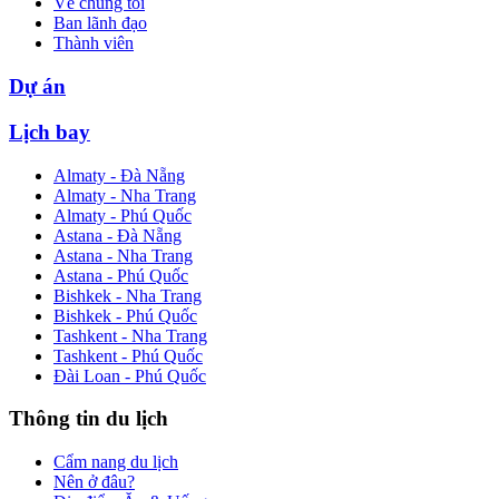
Về chúng tôi
Ban lãnh đạo
Thành viên
Dự án
Lịch bay
Almaty - Đà Nẵng
Almaty - Nha Trang
Almaty - Phú Quốc
Astana - Đà Nẵng
Astana - Nha Trang
Astana - Phú Quốc
Bishkek - Nha Trang
Bishkek - Phú Quốc
Tashkent - Nha Trang
Tashkent - Phú Quốc
Đài Loan - Phú Quốc
Thông tin du lịch
Cẩm nang du lịch
Nên ở đâu?