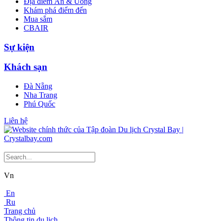
Địa điểm Ăn & Uống
Khám phá điểm đến
Mua sắm
CBAIR
Sự kiện
Khách sạn
Đà Nẵng
Nha Trang
Phú Quốc
Liên hệ
Vn
En
Ru
Trang chủ
Thông tin du lịch