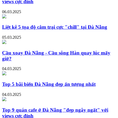
views cực đỉnh
06.03.2025
Liệt kê 5 tọa độ cắm trại cực "chill" tại Đà Nẵng
05.03.2025
Cầu xoay Đà Nẵng - Cầu sông Hàn quay lúc mấy
giờ?
04.03.2025
Top 5 bãi biển Đà Nẵng đẹp ấn tượng nhất
04.03.2025
Top 9 quán cafe ở Đà Nẵng "đẹp ngây ngất" với
views cực đỉnh