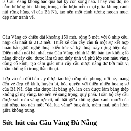
là Cầu Vàng không bắc qua bất kỳ con sông nào. Thay vào đó, nó
nằm lơ lửng trên không trung, uốn lượn mềm mại giữa khung cảnh
núi rừng hùng vĩ của Bà Nà, tạo nên một cảnh tượng ngoạn mục,
đẹp như tranh vẽ.
Cầu Vàng có chiều dài khoảng 150 mét, rộng 5 mét, với 8 nhịp cầu,
nhịp dài nhất là 21,2 mét. Thiết kế của cây cầu là một sự kết hợp
hoàn hảo giữa nghệ thuật kiến trúc và kỹ thuật xây dựng hiện đại.
Điểm nhấn nổi bật nhất của Cầu Vàng chính là đôi bàn tay khổng lồ
nâng đỡ cây cầu, được làm từ sợi thủy tinh và phủ lớp sơn màu vàng
đồng cổ kính, tạo cảm giác như cây cầu được nâng đỡ bởi một vị
thần khổng lồ trong thần thoại.
Lớp vỏ của đôi bàn tay được tạo hiệu ứng rêu phong, nứt nẻ, mang
đến vẻ đẹp cổ kính, huyền bí, hòa quyện với thiên nhiên hoang sơ
của Bà Nà. Sàn cầu được lát bằng gỗ, lan can được làm bằng thép
không gỉ mạ vàng, tạo nên vẻ sang trọng, quý phái. Toàn bộ cây cầu
được sơn màu vàng rực rỡ, nổi bật giữa không gian xanh mướt của
núi rừng, tạo nên một "dải lụa vàng" óng ánh, mềm mại, uốn lượn
giữa không trung.
Sức hút của Cầu Vàng Đà Nẵng