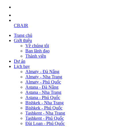
CBAIR
Trang chủ
Giới thiệu
Về chúng tôi
Ban lãnh đạo
Thành viên
Dự án
Lịch bay
Almaty - Đà Nẵng
Almaty - Nha Trang
Almaty - Phú Quốc
Astana - Đà Nẵng
Astana - Nha Trang
Astana - Phú Quốc
Bishkek - Nha Trang
Bishkek - Phú Quốc
Tashkent - Nha Trang
Tashkent - Phú Quốc
Đài Loan - Phú Quốc