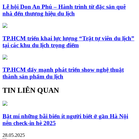
Lễ hội Don An Phú – Hành trình từ đặc sản quê
nhà đến thương hiệu du lịch
TP.HCM triển khai lực lượng “Trật tự viên du lịch”
tại các khu du lịch trọng điểm
TP.HCM đẩy mạnh phát triển show nghệ thuật
thành sản phẩm du lịch
TIN LIÊN QUAN
Bật mí những bãi biển ít người biết ở gần Hà Nội
nên check-in hè 2025
28.05.2025