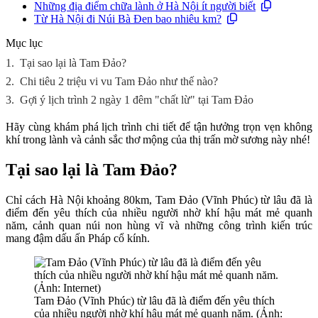
Những địa điểm chữa lành ở Hà Nội ít người biết
Từ Hà Nội đi Núi Bà Đen bao nhiêu km?
Mục lục
1.
Tại sao lại là Tam Đảo?
2.
Chi tiêu 2 triệu vi vu Tam Đảo như thế nào?
3.
Gợi ý lịch trình 2 ngày 1 đêm "chất lừ" tại Tam Đảo
Hãy cùng khám phá lịch trình chi tiết để tận hưởng trọn vẹn không
khí trong lành và cảnh sắc thơ mộng của thị trấn mờ sương này nhé!
Tại sao lại là Tam Đảo?
Chỉ cách Hà Nội khoảng 80km, Tam Đảo (Vĩnh Phúc) từ lâu đã là
điểm đến yêu thích của nhiều người nhờ khí hậu mát mẻ quanh
năm, cảnh quan núi non hùng vĩ và những công trình kiến trúc
mang đậm dấu ấn Pháp cổ kính.
Tam Đảo (Vĩnh Phúc) từ lâu đã là điểm đến yêu thích
của nhiều người nhờ khí hậu mát mẻ quanh năm. (Ảnh: