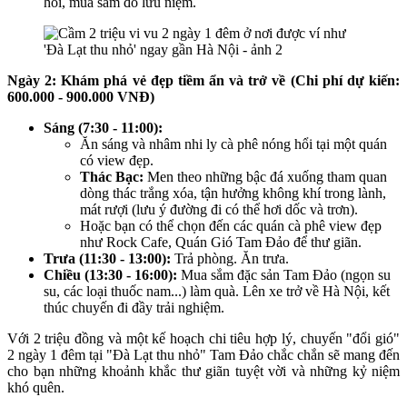
hổi, mua sắm đồ lưu niệm.
Ngày 2: Khám phá vẻ đẹp tiềm ẩn và trở về (Chi phí dự kiến:
600.000 - 900.000 VNĐ)
Sáng (7:30 - 11:00):
Ăn sáng và nhâm nhi ly cà phê nóng hổi tại một quán
có view đẹp.
Thác Bạc:
Men theo những bậc đá xuống tham quan
dòng thác trắng xóa, tận hưởng không khí trong lành,
mát rượi (lưu ý đường đi có thể hơi dốc và trơn).
Hoặc bạn có thể chọn đến các quán cà phê view đẹp
như Rock Cafe, Quán Gió Tam Đảo để thư giãn.
Trưa (11:30 - 13:00):
Trả phòng. Ăn trưa.
Chiều (13:30 - 16:00):
Mua sắm đặc sản Tam Đảo (ngọn su
su, các loại thuốc nam...) làm quà. Lên xe trở về Hà Nội, kết
thúc chuyến đi đầy trải nghiệm.
Với 2 triệu đồng và một kế hoạch chi tiêu hợp lý, chuyến "đổi gió"
2 ngày 1 đêm tại "Đà Lạt thu nhỏ" Tam Đảo chắc chắn sẽ mang đến
cho bạn những khoảnh khắc thư giãn tuyệt vời và những kỷ niệm
khó quên.