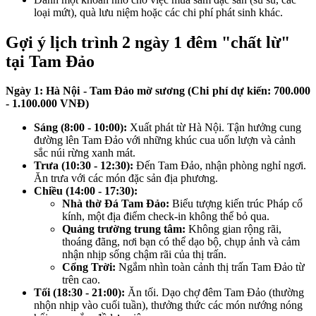
loại mứt), quà lưu niệm hoặc các chi phí phát sinh khác.
Gợi ý lịch trình 2 ngày 1 đêm "chất lừ"
tại Tam Đảo
Ngày 1: Hà Nội - Tam Đảo mờ sương (Chi phí dự kiến: 700.000
- 1.100.000 VNĐ)
Sáng (8:00 - 10:00):
Xuất phát từ Hà Nội. Tận hưởng cung
đường lên Tam Đảo với những khúc cua uốn lượn và cảnh
sắc núi rừng xanh mát.
Trưa (10:30 - 12:30):
Đến Tam Đảo, nhận phòng nghỉ ngơi.
Ăn trưa với các món đặc sản địa phương.
Chiều (14:00 - 17:30):
Nhà thờ Đá Tam Đảo:
Biểu tượng kiến trúc Pháp cổ
kính, một địa điểm check-in không thể bỏ qua.
Quảng trường trung tâm:
Không gian rộng rãi,
thoáng đãng, nơi bạn có thể dạo bộ, chụp ảnh và cảm
nhận nhịp sống chậm rãi của thị trấn.
Cổng Trời:
Ngắm nhìn toàn cảnh thị trấn Tam Đảo từ
trên cao.
Tối (18:30 - 21:00):
Ăn tối. Dạo chợ đêm Tam Đảo (thường
nhộn nhịp vào cuối tuần), thưởng thức các món nướng nóng