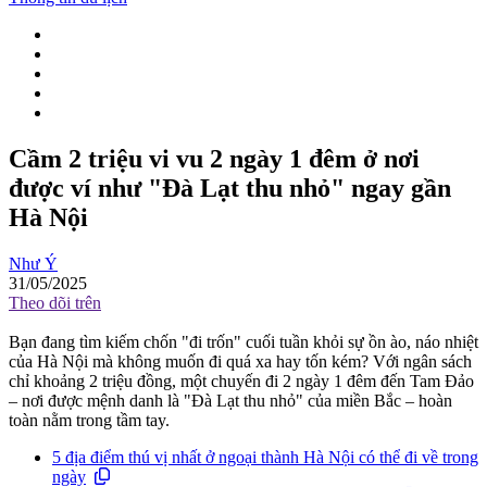
Cầm 2 triệu vi vu 2 ngày 1 đêm ở nơi
được ví như "Đà Lạt thu nhỏ" ngay gần
Hà Nội
Như Ý
31/05/2025
Theo dõi trên
Bạn đang tìm kiếm chốn "đi trốn" cuối tuần khỏi sự ồn ào, náo nhiệt
của Hà Nội mà không muốn đi quá xa hay tốn kém? Với ngân sách
chỉ khoảng 2 triệu đồng, một chuyến đi 2 ngày 1 đêm đến Tam Đảo
– nơi được mệnh danh là "Đà Lạt thu nhỏ" của miền Bắc – hoàn
toàn nằm trong tầm tay.
5 địa điểm thú vị nhất ở ngoại thành Hà Nội có thể đi về trong
ngày