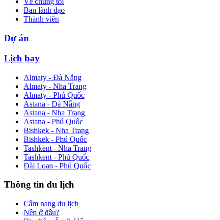
Về chúng tôi
Ban lãnh đạo
Thành viên
Dự án
Lịch bay
Almaty - Đà Nẵng
Almaty - Nha Trang
Almaty - Phú Quốc
Astana - Đà Nẵng
Astana - Nha Trang
Astana - Phú Quốc
Bishkek - Nha Trang
Bishkek - Phú Quốc
Tashkent - Nha Trang
Tashkent - Phú Quốc
Đài Loan - Phú Quốc
Thông tin du lịch
Cẩm nang du lịch
Nên ở đâu?