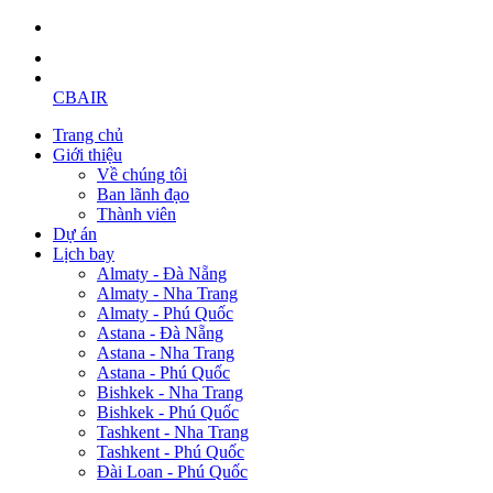
CBAIR
Trang chủ
Giới thiệu
Về chúng tôi
Ban lãnh đạo
Thành viên
Dự án
Lịch bay
Almaty - Đà Nẵng
Almaty - Nha Trang
Almaty - Phú Quốc
Astana - Đà Nẵng
Astana - Nha Trang
Astana - Phú Quốc
Bishkek - Nha Trang
Bishkek - Phú Quốc
Tashkent - Nha Trang
Tashkent - Phú Quốc
Đài Loan - Phú Quốc