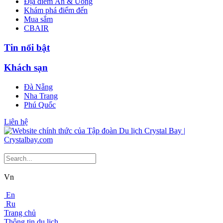
Địa điểm Ăn & Uống
Khám phá điểm đến
Mua sắm
CBAIR
Tin nổi bật
Khách sạn
Đà Nẵng
Nha Trang
Phú Quốc
Liên hệ
Vn
En
Ru
Trang chủ
Thông tin du lịch