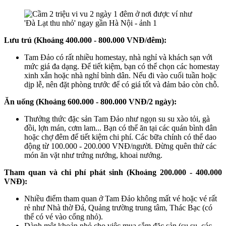
Lưu trú (Khoảng 400.000 - 800.000 VNĐ/đêm):
Tam Đảo có rất nhiều homestay, nhà nghỉ và khách sạn với
mức giá đa dạng. Để tiết kiệm, bạn có thể chọn các homestay
xinh xắn hoặc nhà nghỉ bình dân. Nếu đi vào cuối tuần hoặc
dịp lễ, nên đặt phòng trước để có giá tốt và đảm bảo còn chỗ.
Ăn uống (Khoảng 600.000 - 800.000 VNĐ/2 ngày):
Thưởng thức đặc sản Tam Đảo như ngọn su su xào tỏi, gà
đồi, lợn mán, cơm lam... Bạn có thể ăn tại các quán bình dân
hoặc chợ đêm để tiết kiệm chi phí. Các bữa chính có thể dao
động từ 100.000 - 200.000 VNĐ/người. Đừng quên thử các
món ăn vặt như trứng nướng, khoai nướng.
Tham quan và chi phí phát sinh (Khoảng 200.000 - 400.000
VNĐ):
Nhiều điểm tham quan ở Tam Đảo không mất vé hoặc vé rất
rẻ như Nhà thờ Đá, Quảng trường trung tâm, Thác Bạc (có
thể có vé vào cổng nhỏ).
Dành một khoản nhỏ cho việc mua sắm đặc sản (su su, các