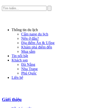
Thông tin du lịch
Cẩm nang du lịch
Nên ở đâu?
Địa điểm Ăn & Uống
Khám phá điểm đến
Mua sắm
Tin nổi bật
Khách sạn
Đà Nẵng
Nha Trang
Phú Quốc
Liên hệ
Giới thiệu