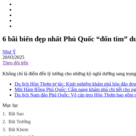
6 bãi biển đẹp nhất Phú Quốc “đốn tim” d
Như Ý
20/03/2025
Theo dõi trên
Không chỉ là điểm đến lý tưởng cho những kỳ nghỉ dưỡng sang trọng,
Du lịch Hòn Thơm tự túc: Kinh nghiệm khám phá hòn đảo đẹp
Mũi Hàm Rồng Phú Quốc: Cẩm nang khám phá chi tiết cho ngư
Du lịch Nam đảo Phú Quốc: Vé cáp treo Hòn Thơm bao gồm 
Mục lục
1.
Bãi Sao
2.
Bãi Trường
3.
Bãi Khem