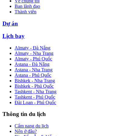
Về chúng tôi
Ban lãnh đạo
Thành viên
Dự án
Lịch bay
Almaty - Đà Nẵng
Almaty - Nha Trang
Almaty - Phú Quốc
Astana - Đà Nẵng
Astana - Nha Trang
Astana - Phú Quốc
Bishkek - Nha Trang
Bishkek - Phú Quốc
Tashkent - Nha Trang
Tashkent - Phú Quốc
Đài Loan - Phú Quốc
Thông tin du lịch
Cẩm nang du lịch
Nên ở đâu?