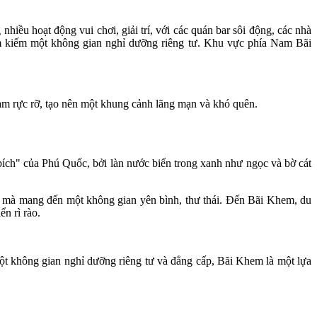
iều hoạt động vui chơi, giải trí, với các quán bar sôi động, các nhà
ìm kiếm một không gian nghỉ dưỡng riêng tư. Khu vực phía Nam Bãi
am rực rỡ, tạo nên một khung cảnh lãng mạn và khó quên.
ích" của Phú Quốc, bởi làn nước biển trong xanh như ngọc và bờ cát
g, mà mang đến một không gian yên bình, thư thái. Đến Bãi Khem, du
ển rì rào.
t không gian nghỉ dưỡng riêng tư và đẳng cấp, Bãi Khem là một lựa