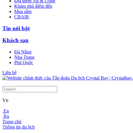
Địa điểm Ăn & Uống
Khám phá điểm đến
Mua sắm
CBAIR
Tin nổi bật
Khách sạn
Đà Nẵng
Nha Trang
Phú Quốc
Liên hệ
Vn
En
Ru
Trang chủ
Thông tin du lịch