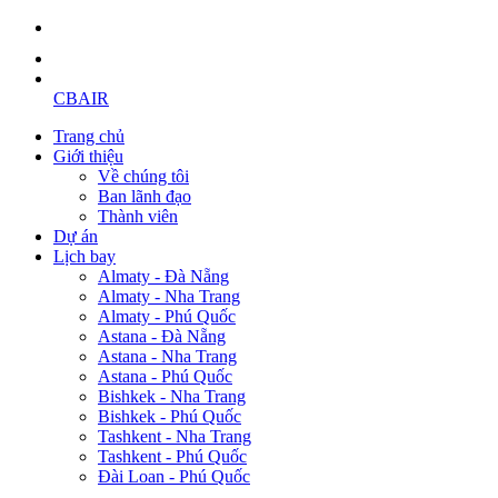
CBAIR
Trang chủ
Giới thiệu
Về chúng tôi
Ban lãnh đạo
Thành viên
Dự án
Lịch bay
Almaty - Đà Nẵng
Almaty - Nha Trang
Almaty - Phú Quốc
Astana - Đà Nẵng
Astana - Nha Trang
Astana - Phú Quốc
Bishkek - Nha Trang
Bishkek - Phú Quốc
Tashkent - Nha Trang
Tashkent - Phú Quốc
Đài Loan - Phú Quốc