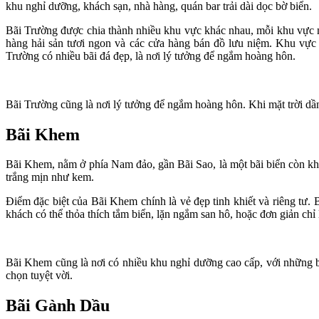
khu nghỉ dưỡng, khách sạn, nhà hàng, quán bar trải dài dọc bờ biển.
Bãi Trường được chia thành nhiều khu vực khác nhau, mỗi khu vực man
hàng hải sản tươi ngon và các cửa hàng bán đồ lưu niệm. Khu vực
Trường có nhiều bãi đá đẹp, là nơi lý tưởng để ngắm hoàng hôn.
Bãi Trường cũng là nơi lý tưởng để ngắm hoàng hôn. Khi mặt trời dầ
Bãi Khem
Bãi Khem, nằm ở phía Nam đảo, gần Bãi Sao, là một bãi biển còn kh
trắng mịn như kem.
Điểm đặc biệt của Bãi Khem chính là vẻ đẹp tinh khiết và riêng tư
khách có thể thỏa thích tắm biển, lặn ngắm san hô, hoặc đơn giản chỉ l
Bãi Khem cũng là nơi có nhiều khu nghỉ dưỡng cao cấp, với những 
chọn tuyệt vời.
Bãi Gành Dầu