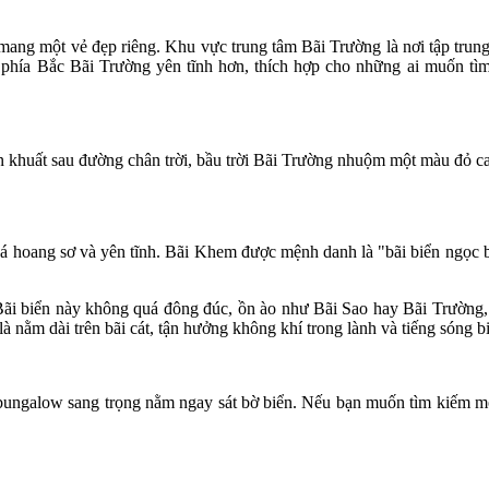
g một vẻ đẹp riêng. Khu vực trung tâm Bãi Trường là nơi tập trung nh
 phía Bắc Bãi Trường yên tĩnh hơn, thích hợp cho những ai muốn t
n khuất sau đường chân trời, bầu trời Bãi Trường nhuộm một màu đỏ c
á hoang sơ và yên tĩnh. Bãi Khem được mệnh danh là "bãi biển ngọc b
. Bãi biển này không quá đông đúc, ồn ào như Bãi Sao hay Bãi Trườn
à nằm dài trên bãi cát, tận hưởng không khí trong lành và tiếng sóng bi
bungalow sang trọng nằm ngay sát bờ biển. Nếu bạn muốn tìm kiếm mộ