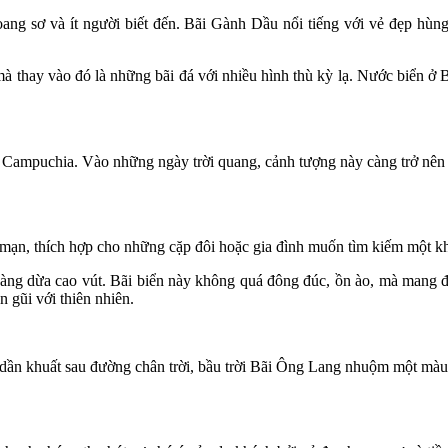
ang sơ và ít người biết đến. Bãi Gành Dầu nổi tiếng với vẻ đẹp hù
 thay vào đó là những bãi đá với nhiều hình thù kỳ lạ. Nước biển ở Bã
Campuchia. Vào những ngày trời quang, cảnh tượng này càng trở nên 
 mạn, thích hợp cho những cặp đôi hoặc gia đình muốn tìm kiếm một kh
ng dừa cao vút. Bãi biển này không quá đông đúc, ồn ào, mà mang đế
 gũi với thiên nhiên.
 dần khuất sau đường chân trời, bầu trời Bãi Ông Lang nhuộm một màu