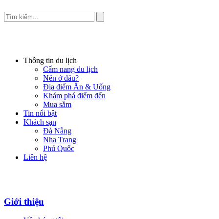
Thông tin du lịch
Cẩm nang du lịch
Nên ở đâu?
Địa điểm Ăn & Uống
Khám phá điểm đến
Mua sắm
Tin nổi bật
Khách sạn
Đà Nẵng
Nha Trang
Phú Quốc
Liên hệ
Giới thiệu