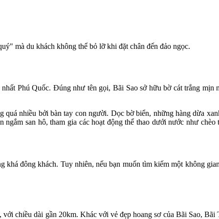
 quý" mà du khách không thể bỏ lỡ khi đặt chân đến đảo ngọc.
 nhất Phú Quốc. Đúng như tên gọi, Bãi Sao sở hữu bờ cát trắng mịn nh
ng quá nhiều bởi bàn tay con người. Dọc bờ biển, những hàng dừa xan
n ngắm san hô, tham gia các hoạt động thể thao dưới nước như chèo th
 khá đông khách. Tuy nhiên, nếu bạn muốn tìm kiếm một không gian yê
, với chiều dài gần 20km. Khác với vẻ đẹp hoang sơ của Bãi Sao, Bãi