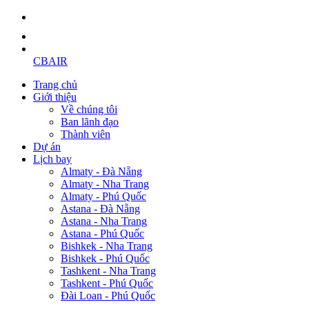
CBAIR
Trang chủ
Giới thiệu
Về chúng tôi
Ban lãnh đạo
Thành viên
Dự án
Lịch bay
Almaty - Đà Nẵng
Almaty - Nha Trang
Almaty - Phú Quốc
Astana - Đà Nẵng
Astana - Nha Trang
Astana - Phú Quốc
Bishkek - Nha Trang
Bishkek - Phú Quốc
Tashkent - Nha Trang
Tashkent - Phú Quốc
Đài Loan - Phú Quốc