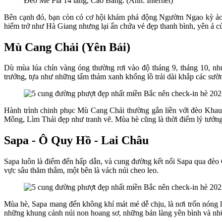
Đèo Mẻ Pia 14 tầng, Cao Bằng. (Ảnh: Internet)
Bên cạnh đó, bạn còn có cơ hội khám phá động Ngườm Ngao kỳ ảo v
hiểm trở như Hà Giang nhưng lại ẩn chứa vẻ đẹp thanh bình, yên ả c
Mù Cang Chải (Yên Bái)
Dù mùa lúa chín vàng óng thường rơi vào độ tháng 9, tháng 10, 
trưởng, tựa như những tấm thảm xanh khổng lồ trải dài khắp các sườ
Hành trình chinh phục Mù Cang Chải thường gắn liền với đèo Khau 
Mông, Lìm Thái đẹp như tranh vẽ. Mùa hè cũng là thời điểm lý tưởn
Sapa - Ô Quy Hồ - Lai Châu
Sapa luôn là điểm đến hấp dẫn, và cung đường kết nối Sapa qua đèo 
vực sâu thăm thẳm, một bên là vách núi cheo leo.
Mùa hè, Sapa mang đến không khí mát mẻ dễ chịu, là nơi trốn nóng 
những khung cảnh núi non hoang sơ, những bản làng yên bình và nhữn