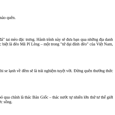
 nào quên.
" tai mèo đặc trưng. Hành trình này sẽ đưa bạn qua những địa danh
biệt là đèo Mã Pí Lèng – một trong "tứ đại đỉnh đèo" của Việt Nam,
 se lạnh về đêm sẽ là trải nghiệm tuyệt vời. Đừng quên thưởng thức
ua chính là thác Bản Giốc – thác nước tự nhiên lớn thứ tư thế giới
ức sống.