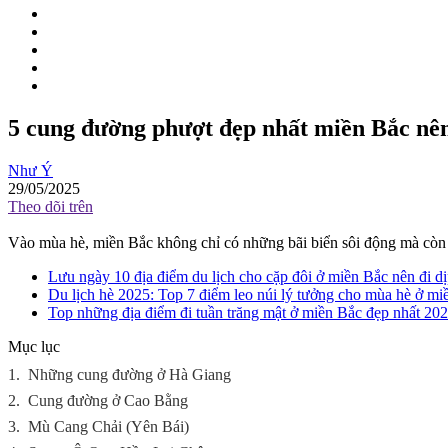
5 cung đường phượt đẹp nhất miền Bắc nên
Như Ý
29/05/2025
Theo dõi trên
Vào mùa hè, miền Bắc không chỉ có những bãi biển sôi động mà còn
Lưu ngày 10 địa điểm du lịch cho cặp đôi ở miền Bắc nên đi d
Du lịch hè 2025: Top 7 điểm leo núi lý tưởng cho mùa hè ở m
Top những địa điểm đi tuần trăng mật ở miền Bắc đẹp nhất 20
Mục lục
1.
Những cung đường ở Hà Giang
2.
Cung đường ở Cao Bằng
3.
Mù Cang Chải (Yên Bái)