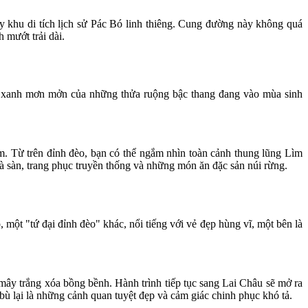
khu di tích lịch sử Pác Bó linh thiêng. Cung đường này không quá
 mướt trải dài.
u xanh mơn mởn của những thửa ruộng bậc thang đang vào mùa sinh
. Từ trên đỉnh đèo, bạn có thể ngắm nhìn toàn cảnh thung lũng Lìm
 sàn, trang phục truyền thống và những món ăn đặc sản núi rừng.
ột "tứ đại đỉnh đèo" khác, nổi tiếng với vẻ đẹp hùng vĩ, một bên là
ây trắng xóa bồng bềnh. Hành trình tiếp tục sang Lai Châu sẽ mở ra
 lại là những cảnh quan tuyệt đẹp và cảm giác chinh phục khó tả.