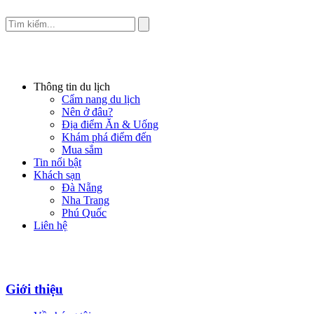
Thông tin du lịch
Cẩm nang du lịch
Nên ở đâu?
Địa điểm Ăn & Uống
Khám phá điểm đến
Mua sắm
Tin nổi bật
Khách sạn
Đà Nẵng
Nha Trang
Phú Quốc
Liên hệ
Giới thiệu