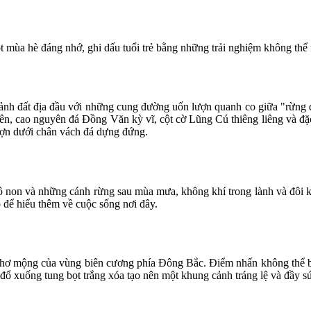
mùa hè đáng nhớ, ghi dấu tuổi trẻ bằng những trải nghiệm không thể
h đất địa đầu với những cung đường uốn lượn quanh co giữa "rừng đá
n, cao nguyên đá Đồng Văn kỳ vĩ, cột cờ Lũng Cú thiêng liêng và đặc 
ượn dưới chân vách đá dựng đứng.
on và những cánh rừng sau mùa mưa, không khí trong lành và đôi khi
 để hiểu thêm về cuộc sống nơi đây.
ơ mộng của vùng biên cương phía Đông Bắc. Điểm nhấn không thể bỏ q
 đổ xuống tung bọt trắng xóa tạo nên một khung cảnh tráng lệ và đầy s