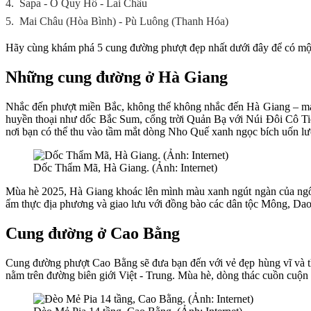
4.
Sapa - Ô Quy Hồ - Lai Châu
5.
Mai Châu (Hòa Bình) - Pù Luông (Thanh Hóa)
Hãy cùng khám phá 5 cung đường phượt đẹp nhất dưới đây để có một 
Những cung đường ở Hà Giang
Nhắc đến phượt miền Bắc, không thể không nhắc đến Hà Giang – mản
huyền thoại như dốc Bắc Sum, cổng trời Quản Bạ với Núi Đôi Cô Tiê
nơi bạn có thể thu vào tầm mắt dòng Nho Quế xanh ngọc bích uốn l
Dốc Thẩm Mã, Hà Giang. (Ảnh: Internet)
Mùa hè 2025, Hà Giang khoác lên mình màu xanh ngút ngàn của ngô n
ẩm thực địa phương và giao lưu với đồng bào các dân tộc Mông, Dao
Cung đường ở Cao Bằng
Cung đường phượt Cao Bằng sẽ đưa bạn đến với vẻ đẹp hùng vĩ và th
nằm trên đường biên giới Việt - Trung. Mùa hè, dòng thác cuồn cuộn