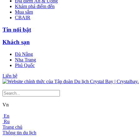
Địa điểm Ăn & Uống
Khám phá điểm đến
Mua sắm
CBAIR
Tin nổi bật
Khách sạn
Đà Nẵng
Nha Trang
Phú Quốc
Liên hệ
Vn
En
Ru
Trang chủ
Thông tin du lịch