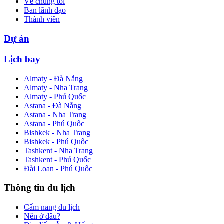
Về chúng tôi
Ban lãnh đạo
Thành viên
Dự án
Lịch bay
Almaty - Đà Nẵng
Almaty - Nha Trang
Almaty - Phú Quốc
Astana - Đà Nẵng
Astana - Nha Trang
Astana - Phú Quốc
Bishkek - Nha Trang
Bishkek - Phú Quốc
Tashkent - Nha Trang
Tashkent - Phú Quốc
Đài Loan - Phú Quốc
Thông tin du lịch
Cẩm nang du lịch
Nên ở đâu?