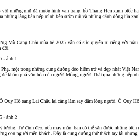
ới những nhũ đá muôn hình vạn trạng, hồ Thang Hen xanh biếc hay 
ủa những làng bản nép mình bên sườn núi và những cánh đồng lúa xanh
nhưng Mù Cang Chải mùa hè 2025 vẫn có sức quyến rũ riêng với mà
n đồi.
Phạ, một trong những cung đường đèo hiểm trở và đẹp nhất Việt Nam
g để khám phá văn hóa của người Mông, người Thái qua những nếp nhà
Ô Quy Hồ sang Lai Châu lại càng làm say đắm lòng người. Ô Quy Hồ, m
lý tưởng. Từ đỉnh đèo, nếu may mắn, bạn có thể săn được những biển m
g con người mến khách. Đây là cung đường thử thách tay lái nhưng bù