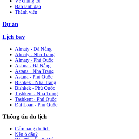
Về chúng tôi
Ban lãnh đạo
Thành viên
Dự án
Lịch bay
Almaty - Đà Nẵng
Almaty - Nha Trang
Almaty - Phú Quốc
Astana - Đà Nẵng
Astana - Nha Trang
Astana - Phú Quốc
Bishkek - Nha Trang
Bishkek - Phú Quốc
Tashkent - Nha Trang
Tashkent - Phú Quốc
Đài Loan - Phú Quốc
Thông tin du lịch
Cẩm nang du lịch
Nên ở đâu?