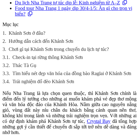
Du lịch Nha Trang tự túc dịp lễ: Kinh nghiệm từ A–Z
Food tour Nha Trang 1 ngày dịp 30/4-1/5: Ăn gì cho trọn vị
biển?
Mục lục
1.
Khánh Sơn ở đâu?
2.
Hướng dẫn cách đến Khánh Sơn
3.
Chơi gì tại Khánh Sơn trong chuyến du lịch tự túc?
3.1.
Check-in tại rừng thông Khánh Sơn
3.2.
Thác Tà Gụ
3.3.
Tìm hiểu nét đẹp văn hóa của đồng bào Raglai ở Khánh Sơn
3.4.
Trải nghiệm đổ đèo Khánh Sơn
Nếu Nha Trang là lựa chọn quen thuộc, thì Khánh Sơn chính là
điểm đến lý tưởng cho những ai muốn khám phá vẻ đẹp thơ mộng
và văn hóa độc đáo của Khánh Hòa. Nằm giữa cao nguyên nắng
gió, vùng đất này níu chân du khách bằng cảnh quan nên thơ,
không khí trong lành và những trải nghiệm trọn vẹn. Với những ai
có dự định khám phá Khánh Sơn tự túc,
Crystal Bay
đã tổng hợp
những gợi ý cần thiết để chuyến đi sắp tới trở nên dễ dàng và đáng
nhớ hơn.