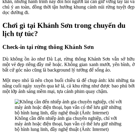
khăn, nhưng hành trình này đòi hỏi người lái cần giữ vững tay lái và
chú ý an toàn, đồng thời tận hưởng khung cảnh núi rừng tuyệt đẹp
dọc đường đi.
Chơi gì tại Khánh Sơn trong chuyến du
lịch tự túc?
Check-in tại rừng thông Khánh Sơn
Dù không ồn ào như Đà Lạt, rừng thông Khánh Sơn vẫn sở hữu
một vẻ đẹp riêng đầy mê hoặc. Không gian xanh mướt, yên bình, ở
bất cứ góc nào cũng là background lý tưởng để sống ảo.
Một mẹo nhỏ là nên chọn buổi chiều tà để chụp ảnh: khi những tia
nắng cuối ngày xuyên qua kẽ lá, cả khu rừng như được bao phủ bởi
một lớp ánh sáng mềm mại, tựa cảnh phim quay chậm.
Không cần đến nhiếp ảnh gia chuyên nghiệp, chỉ với
máy ảnh hoặc điện thoại, bạn vẫn có thể lưu giữ những
bộ hình lung linh, đầy nghệ thuật (Ảnh: Internet)