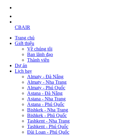
CBAIR
Trang chủ
Giới thiệu
Về chúng tôi
Ban lãnh đạo
Thành viên
Dự án
Lịch bay
Almaty - Đà Nẵng
Almaty - Nha Trang
Almaty - Phú Quốc
Astana - Đà Nẵng
Astana - Nha Trang
Astana - Phú Quốc
Bishkek - Nha Trang
Bishkek - Phú Quốc
Tashkent - Nha Trang
Tashkent - Phú Quốc
Đài Loan - Phú Quốc