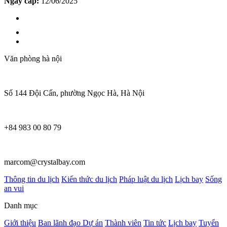
Ngày cấp:
12/06/2025
Văn phòng hà nội
Số 144 Đội Cấn, phường Ngọc Hà, Hà Nội
+84 983 00 80 79
marcom@crystalbay.com
Thông tin du lịch
Kiến thức du lịch
Pháp luật du lịch
Lịch bay
Sống
an vui
Danh mục
Giới thiệu
Ban lãnh đạo
Dự án
Thành viên
Tin tức
Lịch bay
Tuyển