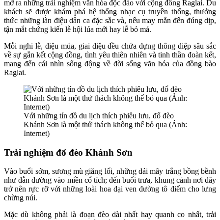
mở ra những trải nghiệm văn hóa độc đáo với cộng đồng Raglai. Du
khách sẽ được khám phá hệ thống nhạc cụ truyền thống, thưởng
thức những làn điệu dân ca đặc sắc và, nếu may mắn đến đúng dịp,
tận mắt chứng kiến lễ hội lúa mới hay lễ bỏ mả.
Mỗi nghi lễ, điệu múa, giai điệu đều chứa đựng thông điệp sâu sắc
về sự gắn kết cộng đồng, tình yêu thiên nhiên và tinh thần đoàn kết,
mang đến cái nhìn sống động về đời sống văn hóa của đồng bào
Raglai.
Với những tín đồ du lịch thích phiêu lưu, đổ đèo
Khánh Sơn là một thử thách không thể bỏ qua (Ảnh:
Internet)
Trải nghiệm đổ đèo Khánh Sơn
Vào buổi sớm, sương mù giăng lối, những dải mây trắng bồng bềnh
như dẫn đường vào miền cổ tích; đến buổi trưa, khung cảnh nơi đây
trở nên rực rỡ với những loài hoa dại ven đường tô điểm cho lưng
chừng núi.
Mặc dù không phải là đoạn đèo dài nhất hay quanh co nhất, trải