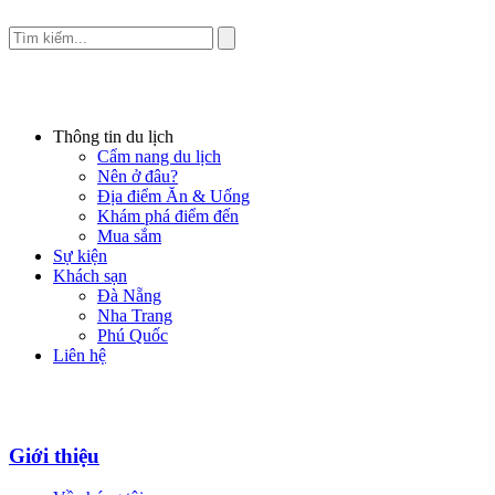
Thông tin du lịch
Cẩm nang du lịch
Nên ở đâu?
Địa điểm Ăn & Uống
Khám phá điểm đến
Mua sắm
Sự kiện
Khách sạn
Đà Nẵng
Nha Trang
Phú Quốc
Liên hệ
Giới thiệu