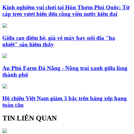
Kinh nghiệm vui chơi tại Hòn Thơm Phú Quốc: Từ
cáp treo vượt biển đến công viên nước hiện đại
Giữa cao điểm hè, giá vé máy bay nội địa "hạ
nhiệt" sâu hiếm thấy
An Phú Farm Đà Nẵng - Nông trại xanh giữa lòng
thành phố
Hộ chiếu Việt Nam giảm 3 bậc trên bảng xếp hạng
toàn cầu
TIN LIÊN QUAN