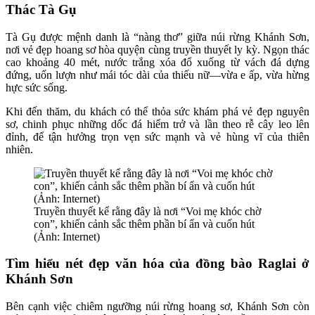
Thác Tà Gụ
Tà Gụ được mệnh danh là “nàng thơ” giữa núi rừng Khánh Sơn,
nơi vẻ đẹp hoang sơ hòa quyện cùng truyền thuyết ly kỳ. Ngọn thác
cao khoảng 40 mét, nước trắng xóa đổ xuống từ vách đá dựng
đứng, uốn lượn như mái tóc dài của thiếu nữ—vừa e ấp, vừa hừng
hực sức sống.
Khi đến thăm, du khách có thể thỏa sức khám phá vẻ đẹp nguyên
sơ, chinh phục những dốc đá hiểm trở và lần theo rễ cây leo lên
đỉnh, để tận hưởng trọn vẹn sức mạnh và vẻ hùng vĩ của thiên
nhiên.
Truyền thuyết kể rằng đây là nơi “Voi mẹ khóc chờ
con”, khiến cảnh sắc thêm phần bí ẩn và cuốn hút
(Ảnh: Internet)
Tìm hiểu nét đẹp văn hóa của đồng bào Raglai ở
Khánh Sơn
Bên cạnh việc chiêm ngưỡng núi rừng hoang sơ, Khánh Sơn còn