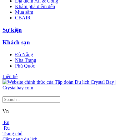
Địa điểm Ăn & Uống
Khám phá điểm đến
Mua sắm
CBAIR
Sự kiện
Khách sạn
Đà Nẵng
Nha Trang
Phú Quốc
Liên hệ
Vn
En
Ru
Trang chủ
Cẩm nang du lịch