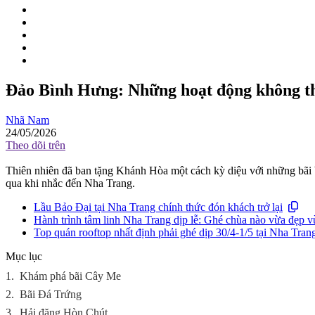
Đảo Bình Hưng: Những hoạt động không th
Nhã Nam
24/05/2026
Theo dõi trên
Thiên nhiên đã ban tặng Khánh Hòa một cách kỳ diệu với những bãi 
qua khi nhắc đến Nha Trang.
Lầu Bảo Đại tại Nha Trang chính thức đón khách trở lại
Hành trình tâm linh Nha Trang dịp lễ: Ghé chùa nào vừa đẹp vừ
Top quán rooftop nhất định phải ghé dịp 30/4-1/5 tại Nha Tran
Mục lục
1.
Khám phá bãi Cây Me
2.
Bãi Đá Trứng
3.
Hải đăng Hòn Chút