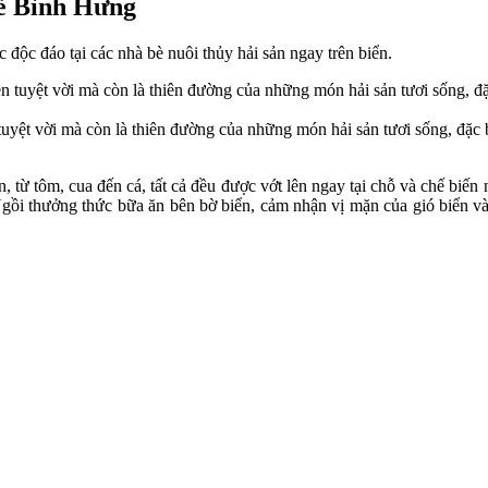
bè Bình Hưng
độc đáo tại các nhà bè nuôi thủy hải sản ngay trên biển.
uyệt vời mà còn là thiên đường của những món hải sản tươi sống, đặc 
iển, từ tôm, cua đến cá, tất cả đều được vớt lên ngay tại chỗ và chế bi
 Ngồi thưởng thức bữa ăn bên bờ biển, cảm nhận vị mặn của gió biển và