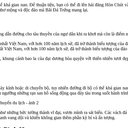
 khá gian nan. Để thuận tiện, bạn có thể đi lên hải đăng Hòn Chút v
h thơ mộng và độc đáo mà Bãi Đá Trứng mang lại.
ng dẫn đường cho tàu thuyền của ngư dân khi ra khơi mà còn là điểm 
t Việt Nam, với hơn 100 năm lịch sử, đã trở thành biểu tượng của đảo
n, khung cảnh bao la của đại dương hòa quyện với thiên nhiên tươi 
y kính hoặc di chuyển bộ, tuy nhiên đường đi bộ có thể khá gian nan
m ngưỡng những rạn san hô sống động qua đáy tàu trong suốt hành trìn
 những bức tường thành vĩ đại, vươn mình ra sát biển. Các vách đá n
hanh vang dội và khiến không gian thêm phần kỳ bí và ấn tượng.