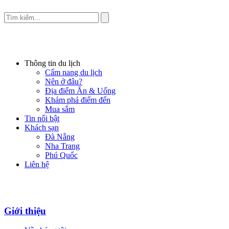
Thông tin du lịch
Cẩm nang du lịch
Nên ở đâu?
Địa điểm Ăn & Uống
Khám phá điểm đến
Mua sắm
Tin nổi bật
Khách sạn
Đà Nẵng
Nha Trang
Phú Quốc
Liên hệ
Giới thiệu