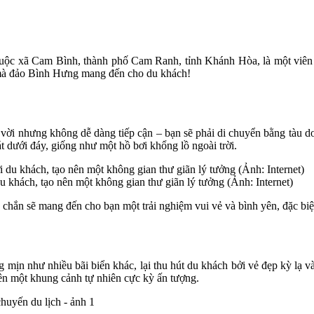
c xã Cam Bình, thành phố Cam Ranh, tỉnh Khánh Hòa, là một viên n
mà đảo Bình Hưng mang đến cho du khách!
vời nhưng không dễ dàng tiếp cận – bạn sẽ phải di chuyển bằng tàu 
t dưới đáy, giống như một hồ bơi khổng lồ ngoài trời.
du khách, tạo nên một không gian thư giãn lý tưởng (Ảnh: Internet)
chắn sẽ mang đến cho bạn một trải nghiệm vui vẻ và bình yên, đặc biệt 
mịn như nhiều bãi biển khác, lại thu hút du khách bởi vẻ đẹp kỳ lạ và
nên một khung cảnh tự nhiên cực kỳ ấn tượng.