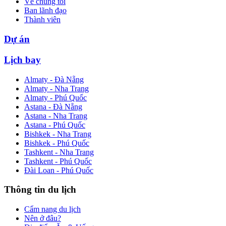
Về chúng tôi
Ban lãnh đạo
Thành viên
Dự án
Lịch bay
Almaty - Đà Nẵng
Almaty - Nha Trang
Almaty - Phú Quốc
Astana - Đà Nẵng
Astana - Nha Trang
Astana - Phú Quốc
Bishkek - Nha Trang
Bishkek - Phú Quốc
Tashkent - Nha Trang
Tashkent - Phú Quốc
Đài Loan - Phú Quốc
Thông tin du lịch
Cẩm nang du lịch
Nên ở đâu?