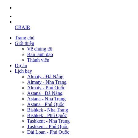
CBAIR
Trang chủ
Giới thiệu
Về chúng tôi
Ban lãnh đạo
Thành viên
Dự án
Lịch bay
Almaty - Đà Nẵng
Almaty - Nha Trang
Almaty - Phú Quốc
Astana - Đà Nẵng
Astana - Nha Trang
Astana - Phú Quốc
Bishkek - Nha Trang
Bishkek - Phú Quốc
Tashkent - Nha Trang
Tashkent - Phú Quốc
Đài Loan - Phú Quốc