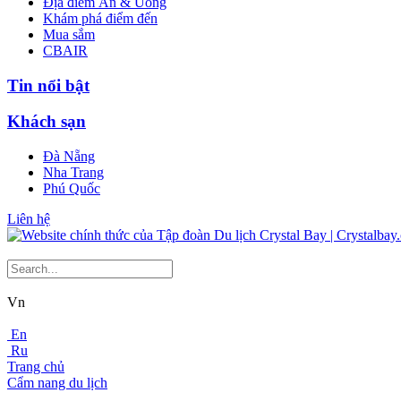
Địa điểm Ăn & Uống
Khám phá điểm đến
Mua sắm
CBAIR
Tin nổi bật
Khách sạn
Đà Nẵng
Nha Trang
Phú Quốc
Liên hệ
Vn
En
Ru
Trang chủ
Cẩm nang du lịch